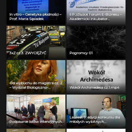
In vitro – Genetyka płodności –
II Podlaskie Forum E-Biznesu –
Prof. Maria Sąsiadek
Akademicki Inkubator
Przedsiębiorczości Politechniki
Białostockiej – Jerzy Muszyński
3xZ cz.3. ZWYCIĘŻYĆ
Pogromcy 01
Od wybuchu do magistra cz. 2
– Wydział Biologiczno-
Wokół Archimedesa cz.1.mp4
Chemiczny Uniwersytetu w
Białymstoku
Laureat 9. edycji konkursu dla
Podpisanie listów intencyjnych
młodych wybitnych
naukowców- dr inż. Krzysztof
Jurczuk