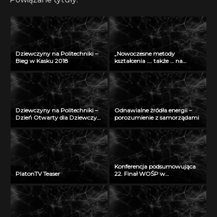
Dziewczyny na Politechniki –
„Nowoczesne metody
Bieg w Kasku 2018
kształcenia …. także … na
odległość” – seminarium w
Radiu Akadera – 11 grudzień
2012
Dziewczyny na Politechniki –
Odnawialne żródła energii –
Dzień Otwarty dla Dziewczyn
porozumienie z samorządami
2018
Konferencja podsumowująca
PlatonTV Teaser
22. Finał WOŚP w
Białymstoku