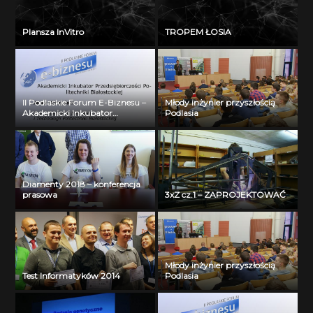
Plansza InVitro
TROPEM ŁOSIA
II Podlaskie Forum E-Biznesu –
Młody inżynier przyszłością
Akademicki Inkubator
Podlasia
Przedsiębiorczości Politechniki
Białostockiej – Jerzy Muszyński
Diamenty 2018 – konferencja
prasowa
3xZ cz.1 – ZAPROJEKTOWAĆ
Młody inżynier przyszłością
Test Informatyków 2014
Podlasia