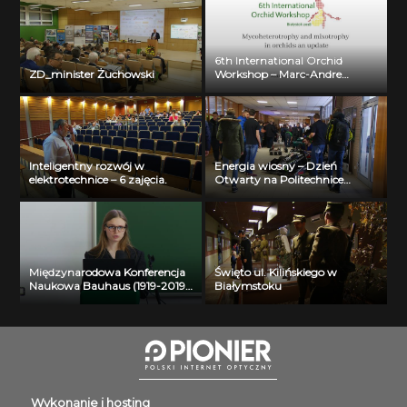
6th International Orchid
ZD_minister Żuchowski
Workshop – Marc-Andre
Selosse
Inteligentny rozwój w
Energia wiosny – Dzień
elektrotechnice – 6 zajęcia.
Otwarty na Politechnice
Białostockiej
Międzynarodowa Konferencja
Święto ul. Kilińskiego w
Naukowa Bauhaus (1919-2019)
Białymstoku
Past – Present – Future – Liva
Garkaje
Wykonanie i hosting