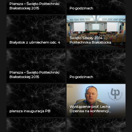
Plansza – Święto Politechniki
Białostockiej 2015
Po godzinach
Święto Szkoły 2014 –
Białystok z uśmiechem odc. 4
Politechnika Białostocka
Plansza – Święto Politechniki
Białostockiej 2015
Po godzinach
Wystąpienie prof. Lecha
plansza inauguracja PB
Dzienisa na konferencji
„Integration, partnership and
innovations in civil engineering
and education”