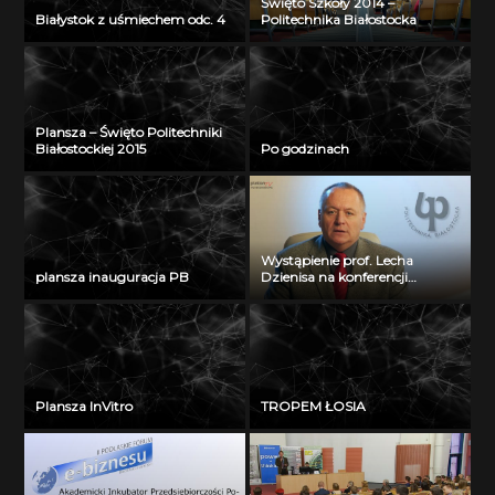
Święto Szkoły 2014 –
Białystok z uśmiechem odc. 4
Politechnika Białostocka
Plansza – Święto Politechniki
Białostockiej 2015
Po godzinach
Wystąpienie prof. Lecha
plansza inauguracja PB
Dzienisa na konferencji
„Integration, partnership and
innovations in civil engineering
and education”
Plansza InVitro
TROPEM ŁOSIA