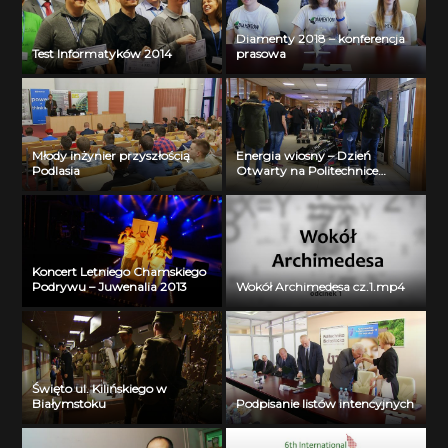
Diamenty 2018 – konferencja
Test Informatyków 2014
prasowa
Młody inżynier przyszłością
Energia wiosny – Dzień
Podlasia
Otwarty na Politechnice
Białostockiej
Koncert Letniego Chamskiego
Podrywu – Juwenalia 2013
Wokół Archimedesa cz.1.mp4
Święto ul. Kilińskiego w
Białymstoku
Podpisanie listów intencyjnych