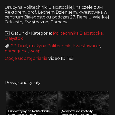
Drużyna Politechniki Białostockiej, na czele z JM
Rektorem, prof. Lechem Dzienisem, kwestowała w
centrum Białegostoku podczas 27. Fianału Wielkiej
Orkiestry Świątecznej Pomocy.
Gatunki / Kategorie:
Politechnika Białostocka,
Białystok
27. Finał
,
drużyna Politechniki
,
kwestowanie
,
pomaganie
,
wośp
Opcje udostępniania
Video ID: 195
Powiązane tytuły:
Dziewczyny na Politechniki –
„Nowoczesne metody
Bieg w Kasku 2018
kształcenia …. także … na