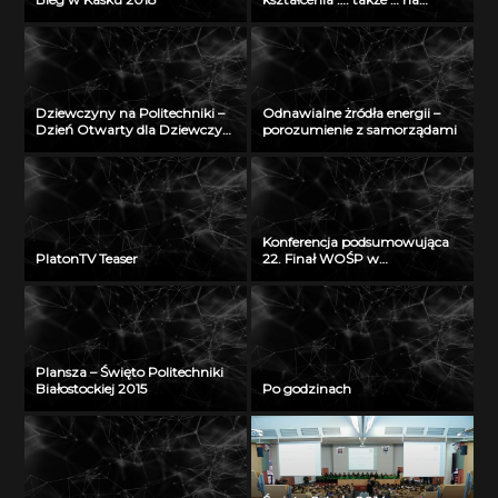
odległość” – seminarium w
Radiu Akadera – 11 grudzień
2012
Dziewczyny na Politechniki –
Odnawialne żródła energii –
Dzień Otwarty dla Dziewczyn
porozumienie z samorządami
2018
Konferencja podsumowująca
PlatonTV Teaser
22. Finał WOŚP w
Białymstoku
Plansza – Święto Politechniki
Białostockiej 2015
Po godzinach