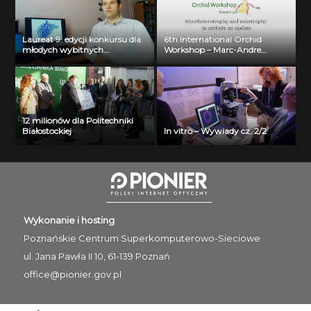
Laureat 9. edycji konkursu dla
6th International Orchid
młodych wybitnych
Workshop – Marc-Andre
naukowców- dr inż. Krzysztof
Selosse
Jurczuk
12 milionów dla Politechniki
Białostockiej
In vitro – Wywiady cz. 2/2
Wykonanie i hosting
Poznańskie Centrum
Superkomputerowo-Sieciowe
ul. Jana Pawła II 10, 61-139 Poznań
office@pionier.gov.pl