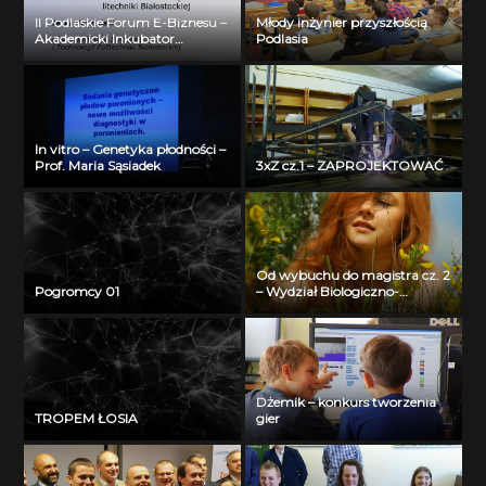
II Podlaskie Forum E-Biznesu –
Młody inżynier przyszłością
Akademicki Inkubator
Podlasia
Przedsiębiorczości Politechniki
Białostockiej – Jerzy Muszyński
In vitro – Genetyka płodności –
Prof. Maria Sąsiadek
3xZ cz.1 – ZAPROJEKTOWAĆ
Od wybuchu do magistra cz. 2
Pogromcy 01
– Wydział Biologiczno-
Chemiczny Uniwersytetu w
Białymstoku
Dżemik – konkurs tworzenia
TROPEM ŁOSIA
gier