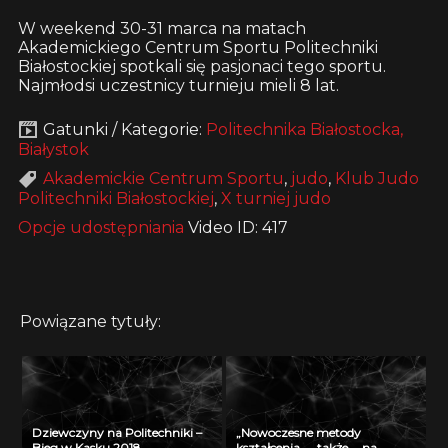
W weekend 30-31 marca na matach
Akademickiego Centrum Sportu Politechniki
Białostockiej spotkali się pasjonaci tego sportu.
Najmłodsi uczestnicy turnieju mieli 8 lat.
Gatunki / Kategorie:
Politechnika Białostocka,
Białystok
Akademickie Centrum Sportu
,
judo
,
Klub Judo
Politechniki Białostockiej
,
X turniej judo
Opcje udostępniania
Video ID: 417
Powiązane tytuły:
Dziewczyny na Politechniki –
„Nowoczesne metody
Bieg w Kasku 2018
kształcenia …. także … na