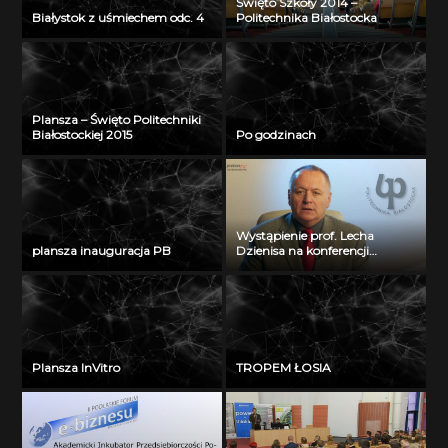
Święto Szkoły 2014 –
Białystok z uśmiechem odc. 4
Politechnika Białostocka
Plansza – Święto Politechniki
Białostockiej 2015
Po godzinach
Wystąpienie prof. Lecha
plansza inauguracja PB
Dzienisa na konferencji
„Integration, partnership and
innovations in civil engineering
and education”
Plansza InVitro
TROPEM ŁOSIA