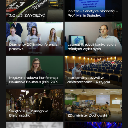
In vitro – Genetyka płodności –
3xZ cz.3. ZWYCIĘŻYĆ
Prof. Maria Sąsiadek
Diamenty 2018 – konferencja
Laureat 9. edycji konkursu dla
prasowa
młodych wybitnych
naukowców- dr inż. Krzysztof
Jurczuk
Międzynarodowa Konferencja
Inteligentny rozwój w
Naukowa Bauhaus (1919-2019)
elektrotechnice – 6 zajęcia.
Past – Present – Future – Liva
Garkaje
Święto ul. Kilińskiego w
Białymstoku
ZD_minister Żuchowski