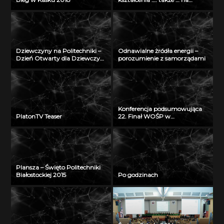
odległość” – seminarium w
Radiu Akadera – 11 grudzień
2012
Dziewczyny na Politechniki –
Odnawialne żródła energii –
Dzień Otwarty dla Dziewczyn
porozumienie z samorządami
2018
Konferencja podsumowująca
PlatonTV Teaser
22. Finał WOŚP w
Białymstoku
Plansza – Święto Politechniki
Białostockiej 2015
Po godzinach