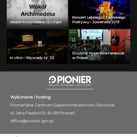
Koncert Letniego Chamskiego
Wokół Archimedesa cz.1.mp4
Podrywu – Juwenalia 2013
Drużyna Hyperiona nareszcie
In vitro – Wywiady cz. 1/2
w Polsce
Wykonanie i hosting
Poznańskie Centrum
Superkomputerowo-Sieciowe
ul. Jana Pawła II 10, 61-139 Poznań
office@pionier.gov.pl