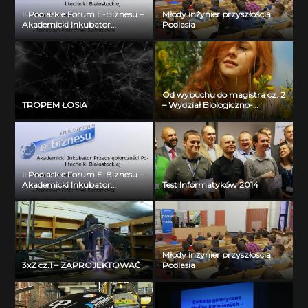
II Podlaskie Forum E-Biznesu –
Młody inżynier przyszłością
Akademicki Inkubator
Podlasia
Przedsiębiorczości Politechniki
Białostockiej – Jerzy Muszyński
Od wybuchu do magistra cz. 2
TROPEM ŁOSIA
– Wydział Biologiczno-
Chemiczny Uniwersytetu w
Białymstoku
II Podlaskie Forum E-Biznesu –
Akademicki Inkubator
Test Informatyków 2014
Przedsiębiorczości Politechniki
Białostockiej – Jerzy Muszyński
Młody inżynier przyszłością
3xZ cz.1 – ZAPROJEKTOWAĆ
Podlasia