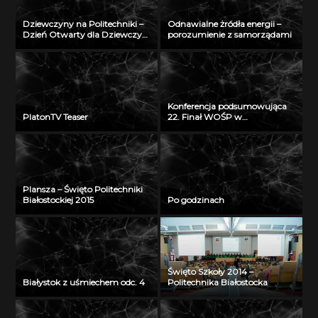
Dziewczyny na Politechniki –
Odnawialne żródła energii –
Dzień Otwarty dla Dziewczyn
porozumienie z samorządami
2018
Konferencja podsumowująca
PlatonTV Teaser
22. Finał WOŚP w
Białymstoku
Plansza – Święto Politechniki
Białostockiej 2015
Po godzinach
Święto Szkoły 2014 –
Białystok z uśmiechem odc. 4
Politechnika Białostocka