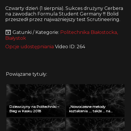
Czwarty dzień (1 sierpnia). Sukces drużyny Cerbera
na zawodach Formula Student Germany !!! Bolid
przeszedł przez najważniejszy test Scrutineering.
Gatunki / Kategorie:
Politechnika Białostocka,
Białystok
Opcje udostępniania
Video ID: 264
Powiązane tytuły:
Dziewczyny na Politechniki –
„Nowoczesne metody
Bieg w Kasku 2018
kształcenia …. także … na
odległość” – seminarium w
Radiu Akadera – 11 grudzień
2012