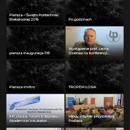
Plansza – Święto Politechniki
Białostockiej 2015
Po godzinach
Wystąpienie prof. Lecha
plansza inauguracja PB
Dzienisa na konferencji
„Integration, partnership and
innovations in civil engineering
and education”
Plansza InVitro
TROPEM ŁOSIA
II Podlaskie Forum E-Biznesu –
Młody inżynier przyszłością
Akademicki Inkubator
Podlasia
Przedsiębiorczości Politechniki
Białostockiej – Jerzy Muszyński