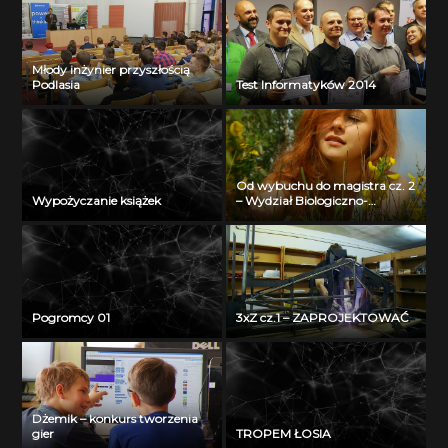
Młody inżynier przyszłością
Podlasia
Test Informatyków 2014
Od wybuchu do magistra cz. 2
Wypożyczanie książek
– Wydział Biologiczno-
Chemiczny Uniwersytetu w
Białymstoku
Pogromcy 01
3xZ cz.1 – ZAPROJEKTOWAĆ
Dżemik – konkurs tworzenia
gier
TROPEM ŁOSIA