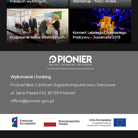
młodych wybitnych
Workshop – Marc-Andre
naukowców- dr inż. Krzysztof
Selosse
Jurczuk
Koncert Letniego Chamskiego
Podpisanie listów intencyjnych
Podrywu – Juwenalia 2013
Wykonanie i hosting
Poznańskie Centrum
Superkomputerowo-Sieciowe
ul. Jana Pawła II 10, 61-139 Poznań
office@pionier.gov.pl