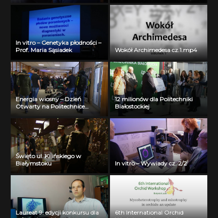
In vitro – Genetyka płodności –
Prof. Maria Sąsiadek
Wokół Archimedesa cz.1.mp4
Energia wiosny – Dzień
12 milionów dla Politechniki
Otwarty na Politechnice
Białostockiej
Białostockiej
Święto ul. Kilińskiego w
Białymstoku
In vitro – Wywiady cz. 2/2
Laureat 9. edycji konkursu dla
6th International Orchid