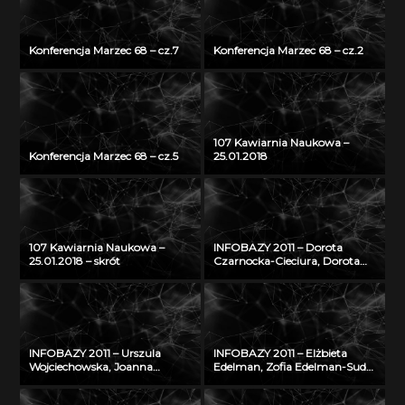
Konferencja Marzec 68 – cz.7
Konferencja Marzec 68 – cz.2
107 Kawiarnia Naukowa –
Konferencja Marzec 68 – cz.5
25.01.2018
107 Kawiarnia Naukowa –
INFOBAZY 2011 – Dorota
25.01.2018 – skrót
Czarnocka-Cieciura, Dorota
Gazicka-Wójtowicz –
Repozytorium Cyfrowe
Instytutów Naukowych – coś
więcej niż Biblioteka Cyfrowa
INFOBAZY 2011 – Urszula
INFOBAZY 2011 – Elżbieta
Wojciechowska, Joanna
Edelman, Zofia Edelman-Sudoł
Didkowska, Agnieszka Koćmiel
– Biblioteka Cyfrowa ŚWIAT
– Informatyczna platforma
MORSKICH PUBLIKACJI –