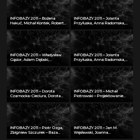
naukowa do wymiany wiedzy
realizacja, stan obecny i
o zagrożeniu nowotworami
przyszłość
złośliwymi
INFOBAZY 2011 – Bożena
INFOBAZY 2011 – Jolanta
Hakuć, Michał Kontek, Robert
Przyłuska, Anna Radomska,
Szczodruch – Regionalny
Konrad Rydzyński – Platforma
portal wiedzy, czyli co
informatyczna do
możemy znaleźć w
efektywnego zarządzania
Pomorskiej Bibliotece Cyfrowej
wiedzą i badaniami
naukowymi w IMP w Łodzi
INFOBAZY 2011 – Władysław
INFOBAZY 2011 – Jolanta
Gąsior, Adam Dębski,
Przyłuska, Anna Radomska,
Zbigniew Moser† – Modyfikacje
Konrad Rydzyński – Platforma
bazy danych SURDAT
informatyczna do
właściwości
efektywnego zarządzania
fizykochemicznych metali i
wiedzą i badaniami
stopów
naukowymi w IMP w Łodzi
INFOBAZY 2011 – Dorota
INFOBAZY 2011 – Michał
Czarnocka-Cieciura, Dorota
Piotrowski – Projektowanie
Gazicka-Wójtowicz –
struktury bazy
Repozytorium Cyfrowe
oceanograficznych danych
Instytutów Naukowych – coś
modelowych w warunkach
więcej niż Biblioteka Cyfrowa
ograniczonych zasobów
INFOBAZY 2011 – Piotr Ozga,
INFOBAZY 2011 – Jan M.
Zbigniew Szczurek – Baza
Węsławski, Joanna
wiedzy Instytutu Techniki
Piwowarczyk – Planowanie