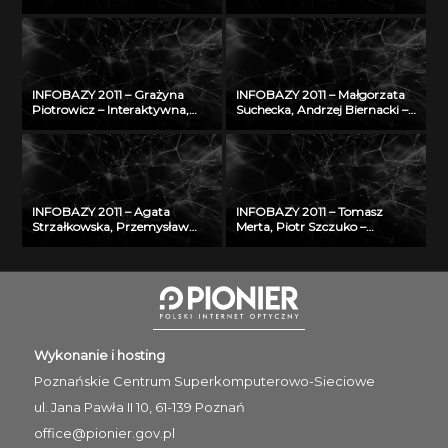
kulturowe w GIS na
NUKAT – autostrada informacji
przykładzie aplikacji
cyfrowej
GEOHeritage
INFOBAZY 2011 – Grażyna
INFOBAZY 2011 – Małgorzata
Piotrowicz – Interaktywna,
Suchecka, Andrzej Biernacki –
multimedialna bibliografia
Rozwój internetowej bazy
Śląska
wiedzy w zakresie
bezpieczeństwa i ochrony
człowieka w środowisku pracy
INFOBAZY 2011 – Agata
INFOBAZY 2011 – Tomasz
Strzałkowska, Przemysław
Merta, Piotr Szczuko –
Makuch – Walidacja danych
Algorytm automatycznego
opisujących fizyczne
rozpoznawania treści tablicy
właściwości aerozoli
rejestracyjnej i wyszukiwania
atmosferycznych
pojazdów w bazie danych
Wykonanie i hosting
Poznańskie Centrum
Superkomputerowo-Sieciowe
ul. Jana Pawła II 10, 61-139 Poznań
office@pionier.gov.pl