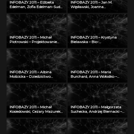
INFOBAZY 2011 – Elżbieta
INFOBAZY 2011 – Jan M.
Edelman, Zofia Edelman-Sudoł
Węsławski, Joanna
– Biblioteka Cyfrowa ŚWIAT
Piwowarczyk – Planowanie
MORSKICH PUBLIKACJI –
przestrzenne w morzu –
realizacja, stan obecny i
problem dostępu do danych
przyszłość
INFOBAZY 2011 – Michał
INFOBAZY 2011 – Krystyna
Piotrowski – Projektowanie
Bielawska – Bio-
struktury bazy
bibliograficzna baza Biblioteki
oceanograficznych danych
Jagiellońskiej dotycząca
modelowych w warunkach
Polaków XX i XXI wieku –
ograniczonych zasobów
historia i stan obecny
INFOBAZY 2011 – Albina
INFOBAZY 2011 – Maria
Mościcka – Dziedzictwo
Burchard, Anna Wołodko –
kulturowe w GIS na
NUKAT – autostrada informacji
przykładzie aplikacji
cyfrowej
GEOHeritage
INFOBAZY 2011 – Michał
INFOBAZY 2011 – Małgorzata
Kosiedowski, Cezary Mazurek,
Suchecka, Andrzej Biernacki –
Krzysztof Słowiński, Maciej
Rozwój internetowej bazy
Stroiński, Karol Szymański, Jan
wiedzy w zakresie
Węglarz, Kacper Zdanowicz –
bezpieczeństwa i ochrony
Raportowanie do regionalnego
człowieka w środowisku pracy
nadzoru specjalistycznego w