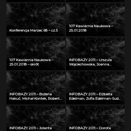
107 Kawiarnia Naukowa –
Konferencja Marzec 68 – cz.5
25.01.2018
107 Kawiarnia Naukowa –
INFOBAZY 2011 – Urszula
25.01.2018 – skrót
Wojciechowska, Joanna
Didkowska, Agnieszka Koćmiel
– Informatyczna platforma
naukowa do wymiany wiedzy
o zagrożeniu nowotworami
złośliwymi
INFOBAZY 2011 – Bożena
INFOBAZY 2011 – Elżbieta
Hakuć, Michał Kontek, Robert
Edelman, Zofia Edelman-Sudoł
Szczodruch – Regionalny
– Biblioteka Cyfrowa ŚWIAT
portal wiedzy, czyli co
MORSKICH PUBLIKACJI –
możemy znaleźć w
realizacja, stan obecny i
Pomorskiej Bibliotece Cyfrowej
przyszłość
INFOBAZY 2011 – Jolanta
INFOBAZY 2011 – Dorota