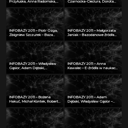
Przyłuska, Anna Radomska,
Czarnocka-Cieciura, Dorota
Konrad Rydzyński – Platforma
Gazicka-Wójtowicz –
informatyczna do
Repozytorium Cyfrowe
efektywnego zarządzania
Instytutów Naukowych – coś
wiedzą i badaniami
więcej niż Biblioteka Cyfrowa
naukowymi w IMP w Łodzi
INFOBAZY 2011 – Piotr Ozga,
INFOBAZY 2011 – Małgorzata
Zbigniew Szczurek – Baza
Janiak – Bazodanowe źródła
wiedzy Instytutu Techniki
nauk matematyczno-
Budowlanej – udostępnienie
przyrodniczych
potencjału naukowego ITB
nauce i gospodarce
INFOBAZY 2011 – Władysław
INFOBAZY 2011 – Anna
Gąsior, Adam Dębski,
Kawalec – E-źródła w naukach
Zbigniew Moser† – Modyfikacje
rolniczych – charakterystyka,
bazy danych SURDAT
kryteria doboru i oceny jakości
właściwości
w kontekście tworzenia baz
fizykochemicznych metali i
danych
stopów
INFOBAZY 2011 – Bożena
INFOBAZY 2011 – Adam
Hakuć, Michał Kontek, Robert
Dębski, Władysław Gąsior –
Szczodruch – Regionalny
Entall – baza
portal wiedzy, czyli co
eksperymentalnych danych
możemy znaleźć w
termodynamicznych układu
Pomorskiej Bibliotece Cyfrowej
Li-Si