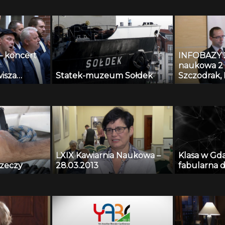
– koncert
INFOBAZY 20
naukowa 2 
isza
Statek-muzeum Sołdek
Szczodrak, 
Kopaczewsk
Czyżewski,
Krawczyk –
nagrań tes
algorytmy
systemów m
przestrzeni
LXIX Kawiarnia Naukowa –
Klasa w Gd
rzeczy
28.03.2013
fabularna d