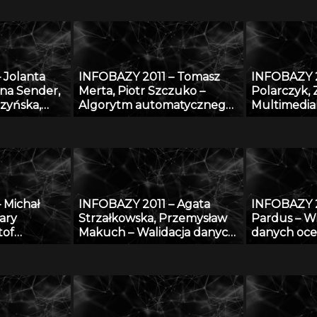
 znaleźć w
GEOHeritage
otece
 Jolanta
INFOBAZY 2011 – Tomasz
INFOBAZY 2
na Sender,
Merta, Piotr Szczuko –
Polarczyk, 
zyńska,
Algorytm automatycznego
Multimedia
i, Paweł
rozpoznawania treści
informacyj
Bagnicka,
tablicy rejestracyjnej i
realizowane
ki, Cong Le
wyszukiwania pojazdów w
„Rozbudowa
 zakresu
bazie danych
przekształc
nologii i
bibliografi
ów
danych AG
 Michał
INFOBAZY 2011 – Agata
INFOBAZY 2
ierzęcego
bibliografi
ary
Strzałkowska, Przemysław
Pardus – Wi
z wykorzys
tof
Makuch – Walidacja danych
danych oce
oprogramo
Stroiński,
opisujących fizyczne
przy zasto
 Jan
właściwości aerozoli
technologii
r Zdanowicz
atmosferycznych
do
adzoru