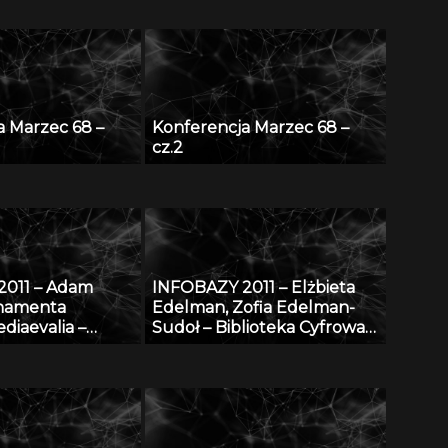
a Marzec 68 –
Konferencja Marzec 68 –
cz.2
2011 – Adam
INFOBAZY 2011 – Elżbieta
rnamenta
Edelman, Zofia Edelman-
diaevalia –
Sudoł – Biblioteka Cyfrowa
dniowieczna na
ŚWIAT MORSKICH
lskich: katalog
PUBLIKACJI – realizacja,
u na tle
stan obecny i przyszłość
m