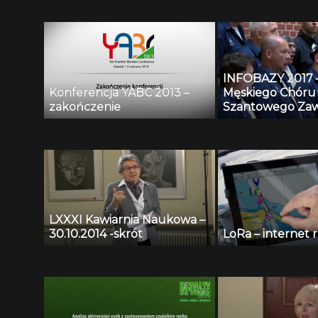
INFOBAZY 2017 
Konferencja YABC 2013 –
Męskiego Chóru
zakończenie
Szantowego Zaw
Czarny
LXXXI Kawiarnia Naukowa –
30.10.2014 -skrót
LoRa – internet 