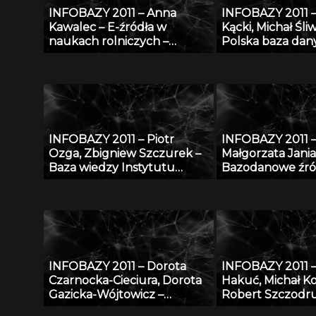
INFOBAZY 2011 – Anna
INFOBAZY 2011 
Kawalec – E-źródła w
Kącki, Michał Śliw
naukach rolniczych –
Polska baza dan
charakterystyka, kryteria
fitosocjologiczn
doboru i oceny jakości w
„SynBiotSilesiae
kontekście tworzenia baz
działania, zasoby 
danych
perspektywy
INFOBAZY 2011 – Piotr
INFOBAZY 2011 
Ozga, Zbigniew Szczurek –
Małgorzata Jania
Baza wiedzy Instytutu
Bazodanowe źró
Techniki Budowlanej –
matematyczno-
udostępnienie potencjału
przyrodniczych
naukowego ITB nauce i
gospodarce
INFOBAZY 2011 – Dorota
INFOBAZY 2011 
Czarnocka-Cieciura, Dorota
Hakuć, Michał K
Gazicka-Wójtowicz –
Robert Szczodr
Repozytorium Cyfrowe
Regionalny porta