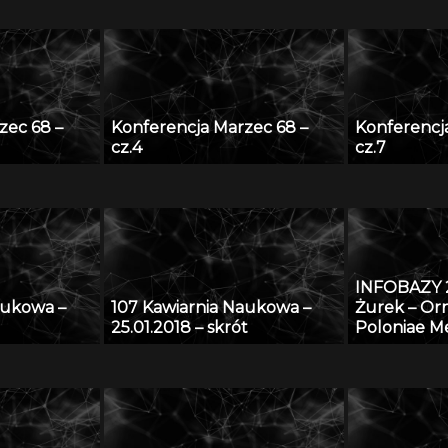
zec 68 –
Konferencja Marzec 68 –
Konferencj
cz.4
cz.7
INFOBAZY 
aukowa –
107 Kawiarnia Naukowa –
Żurek – O
25.01.2018 – skrót
Poloniae Me
sztuka śre
ziemiach po
form i detal
europejski