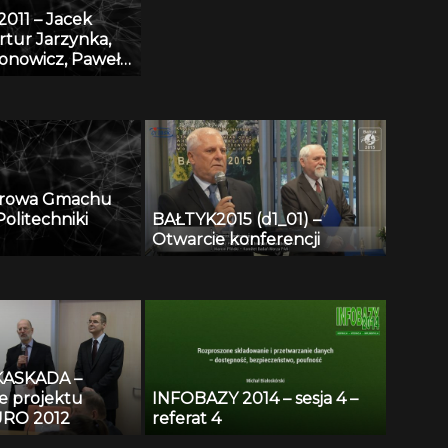
011 – Jacek
rtur Jarzynka,
ronowicz, Paweł
 Baza danych
 eDmuchawka
arowa Gmachu
olitechniki
BAŁTYK2015 (d1_01) –
Otwarcie konferencji
KASKADA –
e projektu
INFOBAZY 2014 – sesja 4 –
RO 2012
referat 4