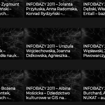
– Zygmunt
INFOBAZY 2011 – Jolanta
INFOBAZY 
iński –
Przyłuska, Anna Radomska,
Dębski, Wła
ych
Konrad Rydzyński –
Entall – ba
ych
Platforma informatyczna do
eksperyme
” – podstawy
efektywnego zarządzania
termodyna
i
wiedzą i badaniami
układu Li-S
naukowymi w IMP w Łodzi
–
INFOBAZY 2011 – Urszula
INFOBAZY 2
k –
Wojciechowska, Joanna
Węsławski,
dła nauk
Didkowska, Agnieszka
Piwowarczy
Koćmiel – Informatyczna
przestrzen
platforma naukowa do
problem d
wymiany wiedzy o
danych
zagrożeniu nowotworami
złośliwymi
– Bożena
INFOBAZY 2011 – Albina
INFOBAZY 2
ontek,
Mościcka – Dziedzictwo
Burchard, 
uch –
kulturowe w GIS na
NUKAT – au
l wiedzy,
przykładzie aplikacji
informacji 