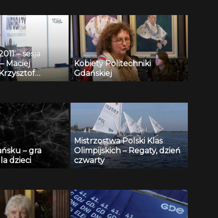
11 – sesja
– Maciej
Kobiety Politechniki
Krzysztof
Gdańskiej
i, Andrzej
 Henryk
 Repozytorium
towych i
 wspomagania
onitoringu
Mistrzostwa Polski Klas
 publicznej
ańsku – gra
Olimpijskich – Regaty, dzień
la dzieci
czwarty