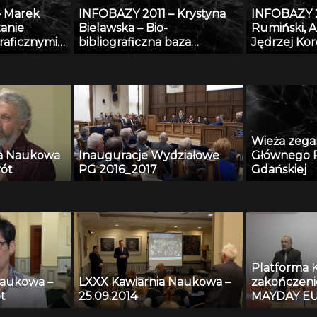
o w oparciu
– Marek
INFOBAZY 2011 – Krystyna
INFOBAZY 2
wych
zanie
Bielawska – Bio-
Rumiński, A
dycznych
raficznymi
bibliograficzna baza
Jędrzej Ko
tegrowanego
Biblioteki Jagiellońskiej
Tekliński –
rzania
dotycząca Polaków XX i XXI
platformy
raficznych
wieku – historia i stan
obecny
Wieża zeg
ia Naukowa
Inauguracje Wydziałowe
Głównego P
rót
PG 2016_2017
Gdańskiej
Platforma 
Naukowa –
LXXX Kawiarnia Naukowa –
zakończeni
t
25.09.2014
MAYDAY EU