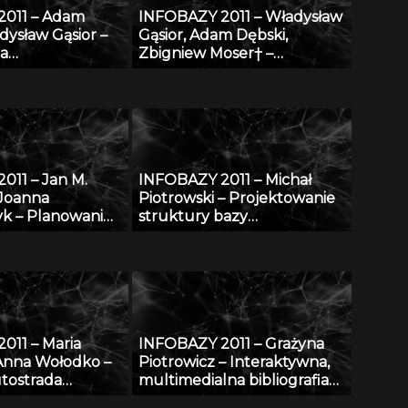
2011 – Adam
INFOBAZY 2011 – Władysław
dysław Gąsior –
Gąsior, Adam Dębski,
za
Zbigniew Moser† –
ntalnych danych
Modyfikacje bazy danych
micznych
SURDAT właściwości
i
fizykochemicznych metali i
stopów
011 – Jan M.
INFOBAZY 2011 – Michał
 Joanna
Piotrowski – Projektowanie
k – Planowanie
struktury bazy
ne w morzu –
oceanograficznych danych
ostępu do
modelowych w warunkach
ograniczonych zasobów
011 – Maria
INFOBAZY 2011 – Grażyna
Anna Wołodko –
Piotrowicz – Interaktywna,
tostrada
multimedialna bibliografia
cyfrowej
Śląska