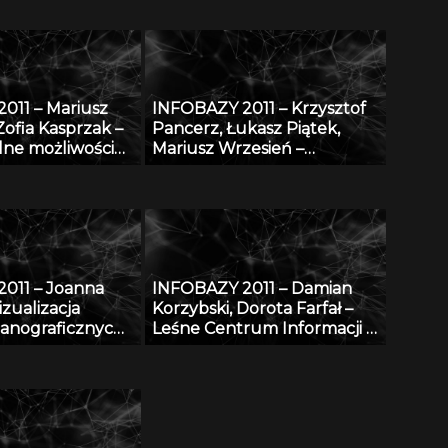
011 – Mariusz
INFOBAZY 2011 – Krzysztof
Zofia Kasprzak –
Pancerz, Łukasz Piątek,
lne możliwości
Mariusz Wrzesień –
ne bazy AGRO
Walidacja syntezy obrazów
 w projekcie
medycznych, z
 i
zastosowaniem metod
enie
konstruktywnej indukcji
cznej bazy
oraz zbiorów przybliżonych
RO w bazę
011 – Joanna
INFOBAZY 2011 – Damian
czno-abstraktową
zualizacja
Korzybski, Dorota Farfał –
taniem
anograficznych
Leśne Centrum Informacji –
wania YA
sowaniu
platforma informacyjna
 GIS
monitoringu środowiska
przyrodniczego w Polsce