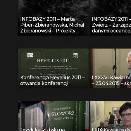
środowisku pracy
– Raportowanie 
regionalnego n
specjalistyczneg
INFOBAZY 2011 – Marta
INFOBAZY 2011 
o bazę anonimo
Piber-Zbieranowska, Michał
Zwierz – Zarząd
przypadków me
Zbieranowski – Projekty
danymi oceanog
utworzenia geograficzno-
w systemie Zin
historycznych baz danych
System Przetwa
przy użyciu systemu GIS:
Danych Oceanog
Mazowsze i woj. kaliskie do
końca XVI w.
Konferencja Hevelius 2011 –
LXXXVI Kawiarn
otwarcie konferencji
– 23.04.2015 – sk
Język kaszubski na
LXIX Kawiarnia 