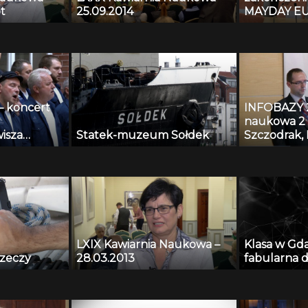
t
25.09.2014
MAYDAY EU
– koncert
INFOBAZY 20
naukowa 2 
isza
Statek-muzeum Sołdek
Szczodrak, 
Kopaczewsk
Czyżewski,
Krawczyk –
nagrań tes
algorytmy
systemów m
przestrzeni
LXIX Kawiarnia Naukowa –
Klasa w Gd
rzeczy
28.03.2013
fabularna d