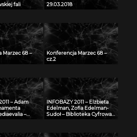
kiej fali
29.03.2018
a Marzec 68 –
Konferencja Marzec 68 –
cz.2
2011 – Adam
INFOBAZY 2011 – Elżbieta
rnamenta
Edelman, Zofia Edelman-
diaevalia –
Sudoł – Biblioteka Cyfrowa
dniowieczna na
ŚWIAT MORSKICH
lskich: katalog
PUBLIKACJI – realizacja,
u na tle
stan obecny i przyszłość