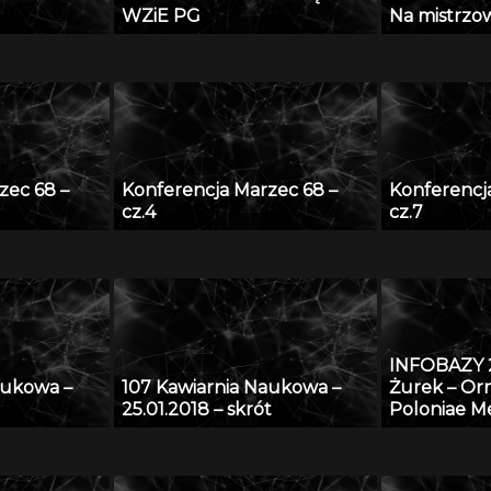
WZiE PG
Na mistrzows
zec 68 –
Konferencja Marzec 68 –
Konferencj
cz.4
cz.7
INFOBAZY 
aukowa –
107 Kawiarnia Naukowa –
Żurek – O
25.01.2018 – skrót
Poloniae Me
sztuka śre
ziemiach po
form i detal