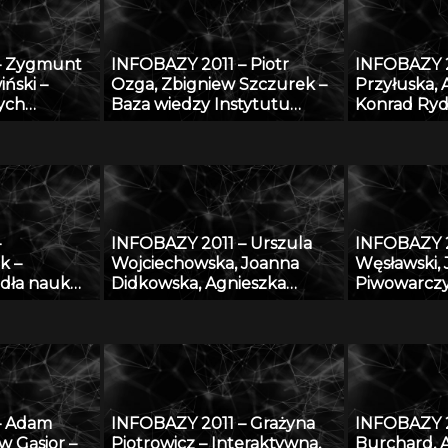
europejski
– Zygmunt
INFOBAZY 2011 – Piotr
INFOBAZY 2
iński –
Ozga, Zbigniew Szczurek –
Przyłuska,
ych
Baza wiedzy Instytutu
Konrad Ryd
ych
Techniki Budowlanej –
Platforma 
” – podstawy
udostępnienie potencjału
efektywneg
i
naukowego ITB nauce i
wiedzą i ba
gospodarce
naukowymi 
–
INFOBAZY 2011 – Urszula
INFOBAZY 2
k –
Wojciechowska, Joanna
Węsławski,
dła nauk
Didkowska, Agnieszka
Piwowarczy
Koćmiel – Informatyczna
przestrzen
platforma naukowa do
problem d
wymiany wiedzy o
danych
zagrożeniu nowotworami
złośliwymi
– Adam
INFOBAZY 2011 – Grażyna
INFOBAZY 2
w Gąsior –
Piotrowicz – Interaktywna,
Burchard, 