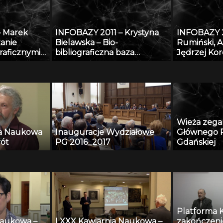
do
adzoru
o w oparciu
– Marek
INFOBAZY 2011 – Krystyna
INFOBAZY 2
wych
zanie
Bielawska – Bio-
Rumiński, A
dycznych
raficznymi
bibliograficzna baza
Jędrzej Ko
tegrowanego
Biblioteki Jagiellońskiej
Tekliński –
rzania
dotycząca Polaków XX i XXI
platformy
raficznych
wieku – historia i stan
obecny
Wieża zeg
ia Naukowa
Inauguracje Wydziałowe
Głównego P
rót
PG 2016_2017
Gdańskiej
Platforma 
Naukowa –
LXXX Kawiarnia Naukowa –
zakończeni