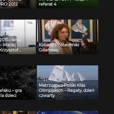
RO 2012
referat 4
11 – sesja
– Maciej
Kobiety Politechniki
Krzysztof
Gdańskiej
i, Andrzej
 Henryk
 Repozytorium
towych i
 wspomagania
onitoringu
Mistrzostwa Polski Klas
 publicznej
ańsku – gra
Olimpijskich – Regaty, dzień
la dzieci
czwarty