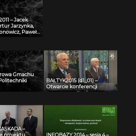
011 – Jacek
rtur Jarzynka,
ronowicz, Paweł
 Baza danych
 eDmuchawka
arowa Gmachu
olitechniki
BAŁTYK2015 (d1_01) –
Otwarcie konferencji
KASKADA –
e projektu
INFOBAZY 2014 – sesja 4 –