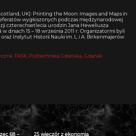
Scotland, UK): Printing the Moon: Images and Maps in
s referatów wygłoszonych podczas międzynarodowej
zji czterechsetlecia urodzin Jana Heweliusza
w dniach 15 – 18 września 2011 r. Organizatormi byli
az Instytut Historii Nauki im. L. i A. Birkenmajerów
czne TASK, Politechnika Gdańska, Gdańsk
zec 68 –
25 wieczór z ekonomią