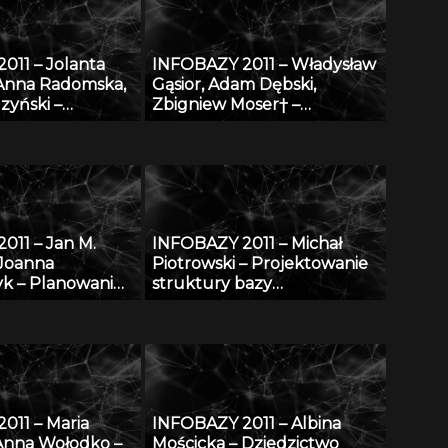
m
011 – Jolanta
INFOBAZY 2011 – Władysław
 Anna Radomska,
Gąsior, Adam Dębski,
zyński –
Zbigniew Moser† –
informatyczna do
Modyfikacje bazy danych
o zarządzania
SURDAT właściwości
daniami
fizykochemicznych metali i
w IMP w Łodzi
stopów
011 – Jan M.
INFOBAZY 2011 – Michał
 Joanna
Piotrowski – Projektowanie
k – Planowanie
struktury bazy
ne w morzu –
oceanograficznych danych
ostępu do
modelowych w warunkach
ograniczonych zasobów
011 – Maria
INFOBAZY 2011 – Albina
Anna Wołodko –
Mościcka – Dziedzictwo