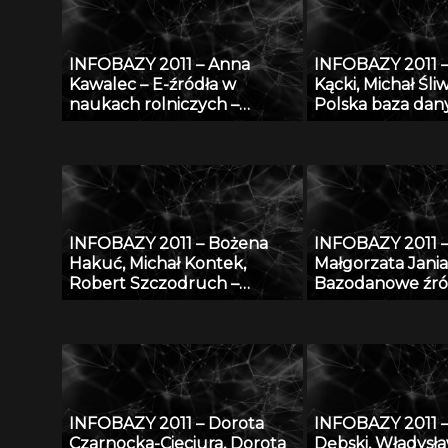
INFOBAZY 2011 – Anna
INFOBAZY 2011 
Kawalec – E-źródła w
Kącki, Michał Śliw
naukach rolniczych –
Polska baza dan
charakterystyka, kryteria
fitosocjologiczn
doboru i oceny jakości w
„SynBiotSilesiae
kontekście tworzenia baz
działania, zasoby 
danych
perspektywy
INFOBAZY 2011 – Bożena
INFOBAZY 2011 
Hakuć, Michał Kontek,
Małgorzata Jania
Robert Szczodruch –
Bazodanowe źró
Regionalny portal wiedzy,
matematyczno-
czyli co możemy znaleźć w
przyrodniczych
Pomorskiej Bibliotece
Cyfrowej
INFOBAZY 2011 – Dorota
INFOBAZY 2011 
Czarnocka-Cieciura, Dorota
Dębski, Władysła