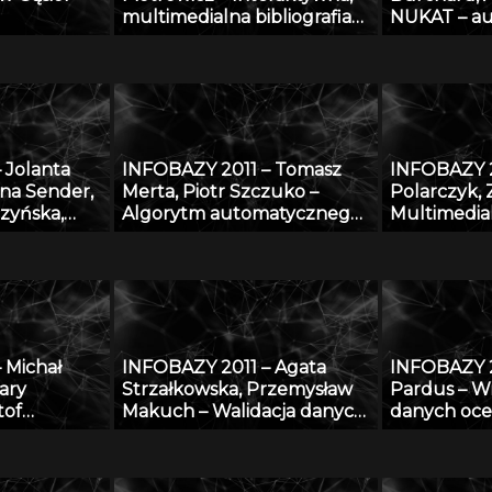
multimedialna bibliografia
NUKAT – au
ych danych
Śląska
informacji 
nych
 Jolanta
INFOBAZY 2011 – Tomasz
INFOBAZY 2
na Sender,
Merta, Piotr Szczuko –
Polarczyk, 
zyńska,
Algorytm automatycznego
Multimedia
i, Paweł
rozpoznawania treści
informacyj
Bagnicka,
tablicy rejestracyjnej i
realizowane
ki, Cong Le
wyszukiwania pojazdów w
„Rozbudowa
 zakresu
bazie danych
przekształc
nologii i
bibliografi
ów
danych AG
 Michał
INFOBAZY 2011 – Agata
INFOBAZY 2
ierzęcego
bibliografi
ary
Strzałkowska, Przemysław
Pardus – Wi
z wykorzys
tof
Makuch – Walidacja danych
danych oce
oprogramo
Stroiński,
opisujących fizyczne
przy zasto
 Jan
właściwości aerozoli
technologii
r Zdanowicz
atmosferycznych