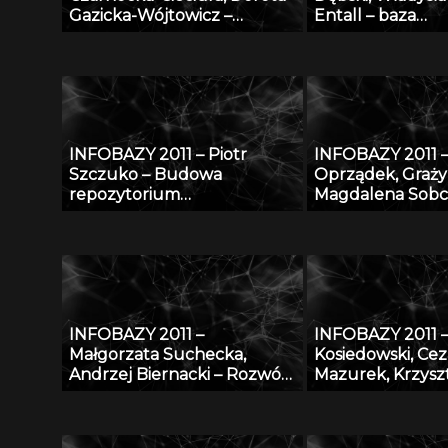
Gazicka-Wójtowicz –
Entall – baza
Repozytorium Cyfrowe
eksperymentaln
Instytutów Naukowych –
termodynamicz
coś więcej niż Biblioteka
układu Li-Si
Cyfrowa
INFOBAZY 2011 – Piotr
INFOBAZY 2011 –
Szczuko – Budowa
Oprządek, Graży
repozytorium
Magdalena Sobc
trójwymiarowych póz
Łukasz Jankowsk
postaci i metoda estymacji
Lisowski, Emilia 
pozy na podstawie
Maciej Kossakows
obserwacji 2D
– Bazy danych z
genomiki, biotech
jakości produkt
INFOBAZY 2011 –
INFOBAZY 2011 –
pochodzenia zw
Małgorzata Suchecka,
Kosiedowski, Cez
Andrzej Biernacki – Rozwój
Mazurek, Krzysz
internetowej bazy wiedzy w
Słowiński, Maciej 
zakresie bezpieczeństwa i
Karol Szymański,
ochrony człowieka w
Węglarz, Kacpe