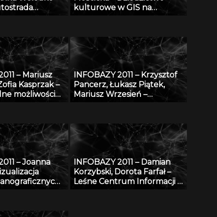
tostrada
kulturowe w GIS na
cyfrowej
przykładzie aplikacji
GEOHeritage
011 – Mariusz
INFOBAZY 2011 – Krzysztof
Zofia Kasprzak –
Pancerz, Łukasz Piątek,
lne możliwości
Mariusz Wrzesień –
ne bazy AGRO
Walidacja syntezy obrazów
 w projekcie
medycznych, z
 i
zastosowaniem metod
enie
konstruktywnej indukcji
cznej bazy
oraz zbiorów przybliżonych
RO w bazę
011 – Joanna
INFOBAZY 2011 – Damian
czno-abstraktową
zualizacja
Korzybski, Dorota Farfał –
taniem
anograficznych
Leśne Centrum Informacji –
wania YA
sowaniu
platforma informacyjna
 GIS
monitoringu środowiska
przyrodniczego w Polsce