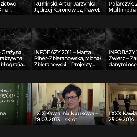
dzictwo
Rumiński, Artur Jarzynka,
Polarczyk, 
 na
Jędrzej Koronowicz, Paweł
Multimedia
acji
Tekliński – Baza danych
informacyj
platformy eDmuchawka
realizowane
„Rozbudowa
przekształc
bibliografi
danych AG
 Grażyna
INFOBAZY 2011 – Marta
INFOBAZY 2
bibliografi
eraktywna,
Piber-Zbieranowska, Michał
Zwierz – Za
z wykorzys
bliografia
Zbieranowski – Projekty
danymi oce
oprogramo
utworzenia geograficzno-
w systemie
historycznych baz danych
System Prz
przy użyciu systemu GIS:
Danych Oc
Mazowsze i woj. kaliskie do
końca XVI w.
 na
LXIX Kawiarnia Naukowa –
LXXX Kawia
28.03.2013 – skrót
25.09.2014