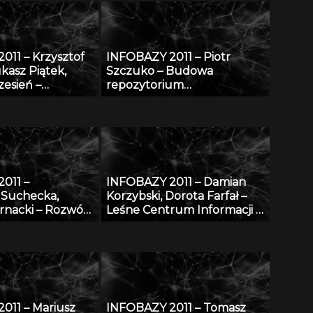
cznych metali i
form i detalu na tle
europejskim
011 – Krzysztof
INFOBAZY 2011 – Piotr
kasz Piątek,
Szczuko – Budowa
zesień –
repozytorium
syntezy obrazów
trójwymiarowych póz
, z
postaci i metoda estymacji
niem metod
pozy na podstawie
wnej indukcji
obserwacji 2D
ów przybliżonych
011 –
INFOBAZY 2011 – Damian
 Suchecka,
Korzybski, Dorota Farfał –
rnacki – Rozwój
Leśne Centrum Informacji –
ej bazy wiedzy w
platforma informacyjna
zpieczeństwa i
monitoringu środowiska
łowieka w
przyrodniczego w Polsce
 pracy
011 – Mariusz
INFOBAZY 2011 – Tomasz