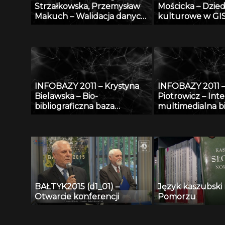
Strzałkowska, Przemysław
Mościcka – Dzie
przypadków medycznych
Makuch – Walidacja danych
kulturowe w GIS
opisujących fizyczne
przykładzie aplik
właściwości aerozoli
GEOHeritage
atmosferycznych
INFOBAZY 2011 – Krystyna
INFOBAZY 2011 –
Bielawska – Bio-
Piotrowicz – Int
bibliograficzna baza
multimedialna bi
Biblioteki Jagiellońskiej
Śląska
dotycząca Polaków XX i XXI
wieku – historia i stan
obecny
BAŁTYK2015 (d1_01) –
Język kaszubski
Otwarcie konferencji
Pomorzu