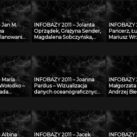
nauce i
ograniczonych zasobów
fizykochemi
stopów
 Jan M.
INFOBAZY 2011 – Jolanta
INFOBAZY 2
na
Oprządek, Grażyna Sender,
Pancerz, Łu
Planowanie
Magdalena Sobczyńska,
Mariusz Wr
 morzu –
Łukasz Jankowski, Paweł
Walidacja 
u do
Lisowski, Emilia Bagnicka,
medycznych
Maciej Kossakowski, Cong Le
zastosowa
– Bazy danych z zakresu
konstrukty
genomiki, biotechnologii i
oraz zbior
jakości produktów
 Maria
INFOBAZY 2011 – Joanna
INFOBAZY 2
pochodzenia zwierzęcego
 Wołodko –
Pardus – Wizualizacja
Małgorzata
ada
danych oceanograficznych
Andrzej Bie
wej
przy zastosowaniu
internetow
technologii GIS
zakresie be
ochrony cz
środowisku
 Albina
INFOBAZY 2011 – Jacek
INFOBAZY 2