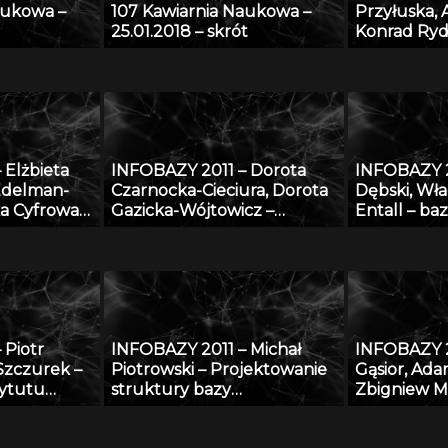
aukowa –
107 Kawiarnia Naukowa –
Przyłuska,
25.01.2018 – skrót
Konrad Ryd
Platforma 
efektywneg
wiedzą i ba
naukowymi 
 Elżbieta
INFOBAZY 2011 – Dorota
INFOBAZY 
Edelman-
Czarnocka-Cieciura, Dorota
Dębski, Wła
ka Cyfrowa
Gazicka-Wójtowicz –
Entall – ba
CH
Repozytorium Cyfrowe
eksperyme
lizacja,
Instytutów Naukowych –
termodyna
zyszłość
coś więcej niż Biblioteka
układu Li-S
Cyfrowa
 Piotr
INFOBAZY 2011 – Michał
INFOBAZY 2
Szczurek –
Piotrowski – Projektowanie
Gąsior, Ada
tytutu
struktury bazy
Zbigniew M
anej –
oceanograficznych danych
Modyfikacj
otencjału
modelowych w warunkach
SURDAT wła