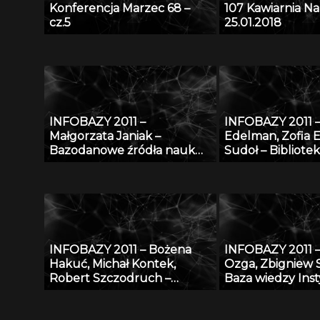
Konferencja Marzec 68 –
107 Kawiarnia N
cz.5
25.01.2018
INFOBAZY 2011 –
INFOBAZY 2011 –
Małgorzata Janiak –
Edelman, Zofia 
Bazodanowe źródła nauk
Sudoł – Bibliote
matematyczno-
ŚWIAT MORSKI
przyrodniczych
PUBLIKACJI – rea
stan obecny i pr
INFOBAZY 2011 – Bożena
INFOBAZY 2011 –
Hakuć, Michał Kontek,
Ozga, Zbigniew 
Robert Szczodruch –
Baza wiedzy Ins
Regionalny portal wiedzy,
Techniki Budowl
czyli co możemy znaleźć w
udostępnienie p