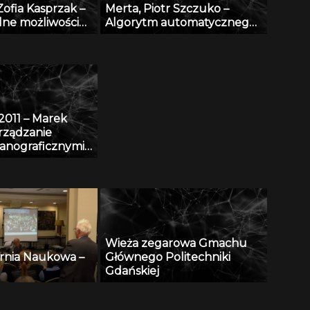
Zofia Kasprzak –
Merta, Piotr Szczuko –
lne możliwości
Algorytm automatycznego
ne bazy AGRO
rozpoznawania treści
 w projekcie
tablicy rejestracyjnej i
 i
wyszukiwania pojazdów w
enie
bazie danych
cznej bazy
RO w bazę
011 – Marek
czno-abstraktową
rządzanie
taniem
anograficznymi
wania YA
 Zintegrowanego
etwarzania
eanograficznych
Wieża zegarowa Gmachu
rnia Naukowa –
Głównego Politechniki
Gdańskiej