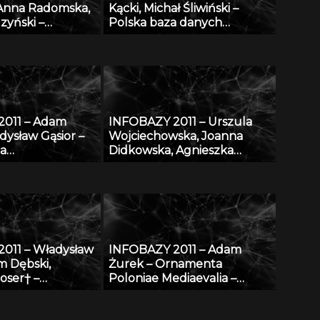
 Anna Radomska,
Kącki, Michał Śliwiński –
zyński –
Polska baza danych
informatyczna do
fitosocjologicznych
o zarządzania
„SynBiotSilesiae” – podstawy
daniami
działania, zasoby i
w IMP w Łodzi
perspektywy
2011 – Adam
INFOBAZY 2011 – Urszula
dysław Gąsior –
Wojciechowska, Joanna
za
Didkowska, Agnieszka
ntalnych danych
Koćmiel – Informatyczna
micznych
platforma naukowa do
i
wymiany wiedzy o
zagrożeniu nowotworami
złośliwymi
011 – Władysław
INFOBAZY 2011 – Adam
m Dębski,
Żurek – Ornamenta
oser† –
Poloniae Mediaevalia –
e bazy danych
sztuka średniowieczna na
ściwości
ziemiach polskich: katalog