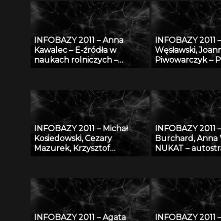
Pomorskiej Bibliotece
naukowego ITB 
Cyfrowej
gospodarce
INFOBAZY 2011 – Anna
INFOBAZY 2011 –
Kawalec – E-źródła w
Węsławski, Joan
naukach rolniczych –
Piwowarczyk – 
charakterystyka, kryteria
przestrzenne w
doboru i oceny jakości w
problem dostęp
kontekście tworzenia baz
danych
danych
INFOBAZY 2011 – Michał
INFOBAZY 2011 –
Kosiedowski, Cezary
Burchard, Anna
Mazurek, Krzysztof
NUKAT – autostr
Słowiński, Maciej Stroiński,
informacji cyfro
Karol Szymański, Jan
Węglarz, Kacper Zdanowicz
– Raportowanie do
regionalnego nadzoru
specjalistycznego w oparciu
INFOBAZY 2011 – Agata
INFOBAZY 2011 –
o bazę anonimowych