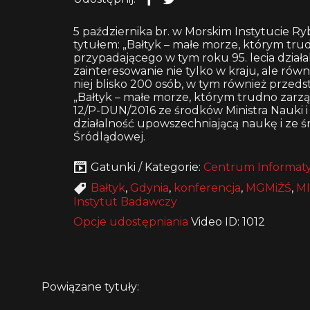
5 października br. w Morskim Instytucie R
tytułem: „Bałtyk – małe morze, którym t
przypadającego w tym roku 95. lecia dział
zainteresowanie nie tylko w kraju, ale rów
niej blisko 200 osób, w tym również przed
„Bałtyk – małe morze, którym trudno zar
12/P-DUN/2016 ze środków Ministra Nauki
działalność upowszechniającą naukę i ze ś
Śródlądowej.
Gatunki / Kategorie:
Centrum Informaty
Bałtyk
,
Gdynia
,
konferencja
,
MGMiŻŚ
,
M
Instytut Badawczy
Opcje udostępniania
Video ID: 1012
Powiązane tytuły: