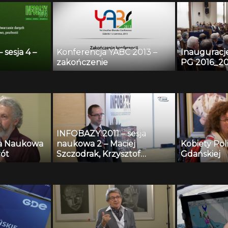
sesja 4 –
Konferencja YABC 2013 –
Inauguracj
zakończenie
PG 2016_20
INFOBAZY 2011 – sesja
ia Naukowa
naukowa 2 – Maciej
Kobiety Pol
rót
Szczodrak, Krzysztof
Gdańskiej
Kopaczewski, Andrzej
Czyżewski, Henryk
Krawczyk – Repozytorium
nagrań testowych i
algorytmy wspomagania
systemów monitoringu
przestrzeni publicznej