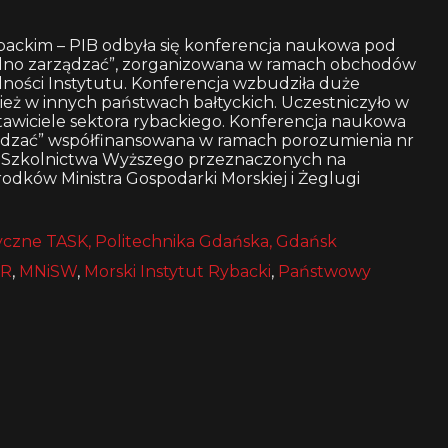
ybackim – PIB odbyła się konferencja naukowa pod
rudno zarządzać”, zorganizowana w ramach obchodów
alności Instytutu. Konferencja wzbudziła duże
nież w innych państwach bałtyckich. Uczestniczyło w
stawiciele sektora rybackiego. Konferencja naukowa
ządzać” współfinansowana w ramach porozumienia nr
 i Szkolnictwa Wyższego przeznaczonych na
rodków Ministra Gospodarki Morskiej i Żeglugi
czne TASK, Politechnika Gdańska, Gdańsk
IR
,
MNiSW
,
Morski Instytut Rybacki
,
Państwowy