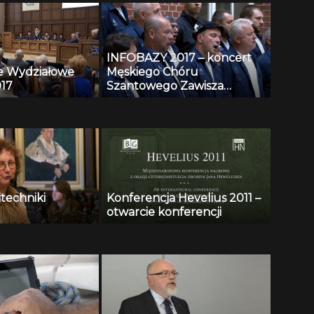
INFOBAZY 2017 – koncert
e Wydziałowe
Męskiego Chóru
17
Szantowego Zawisza
Czarny
itechniki
Konferencja Hevelius 2011 –
otwarcie konferencji