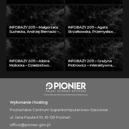
Algorytm automatycznego
bibliograficzna baza Biblioteki
rozpoznawania treści tablicy
Jagiellońskiej dotycząca
rejestracyjnej i wyszukiwania
Polaków XX i XXI wieku –
pojazdów w bazie danych
historia i stan obecny
INFOBAZY 2011 – Małgorzata
INFOBAZY 2011 – Agata
Suchecka, Andrzej Biernacki –
Strzałkowska, Przemysław
Rozwój internetowej bazy
Makuch – Walidacja danych
wiedzy w zakresie
opisujących fizyczne
bezpieczeństwa i ochrony
właściwości aerozoli
człowieka w środowisku pracy
atmosferycznych
INFOBAZY 2011 – Albina
INFOBAZY 2011 – Grażyna
Mościcka – Dziedzictwo
Piotrowicz – Interaktywna,
kulturowe w GIS na
multimedialna bibliografia
przykładzie aplikacji
Śląska
GEOHeritage
Wykonanie i hosting
Poznańskie Centrum
Superkomputerowo-Sieciowe
ul. Jana Pawła II 10, 61-139 Poznań
office@pionier.gov.pl