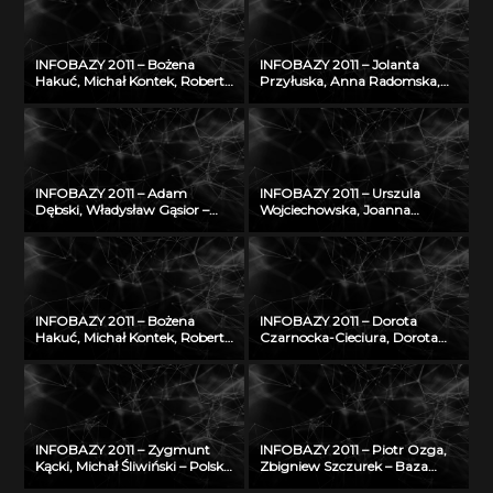
naukowa do wymiany wiedzy
realizacja, stan obecny i
o zagrożeniu nowotworami
przyszłość
złośliwymi
INFOBAZY 2011 – Bożena
INFOBAZY 2011 – Jolanta
Hakuć, Michał Kontek, Robert
Przyłuska, Anna Radomska,
Szczodruch – Regionalny
Konrad Rydzyński – Platforma
portal wiedzy, czyli co
informatyczna do
możemy znaleźć w
efektywnego zarządzania
Pomorskiej Bibliotece Cyfrowej
wiedzą i badaniami
naukowymi w IMP w Łodzi
INFOBAZY 2011 – Adam
INFOBAZY 2011 – Urszula
Dębski, Władysław Gąsior –
Wojciechowska, Joanna
Entall – baza
Didkowska, Agnieszka Koćmiel
eksperymentalnych danych
– Informatyczna platforma
termodynamicznych układu
naukowa do wymiany wiedzy
Li-Si
o zagrożeniu nowotworami
złośliwymi
INFOBAZY 2011 – Bożena
INFOBAZY 2011 – Dorota
Hakuć, Michał Kontek, Robert
Czarnocka-Cieciura, Dorota
Szczodruch – Regionalny
Gazicka-Wójtowicz –
portal wiedzy, czyli co
Repozytorium Cyfrowe
możemy znaleźć w
Instytutów Naukowych – coś
Pomorskiej Bibliotece Cyfrowej
więcej niż Biblioteka Cyfrowa
INFOBAZY 2011 – Zygmunt
INFOBAZY 2011 – Piotr Ozga,
Kącki, Michał Śliwiński – Polska
Zbigniew Szczurek – Baza
baza danych
wiedzy Instytutu Techniki