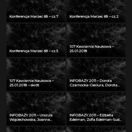
Konferencja Marzec 68 – cz.7
Konferencja Marzec 68 – cz.2
107 Kawiarnia Naukowa –
Konferencja Marzec 68 – cz.5
25.01.2018
107 Kawiarnia Naukowa –
INFOBAZY 2011 – Dorota
25.01.2018 – skrót
Czarnocka-Cieciura, Dorota
Gazicka-Wójtowicz –
Repozytorium Cyfrowe
Instytutów Naukowych – coś
więcej niż Biblioteka Cyfrowa
INFOBAZY 2011 – Urszula
INFOBAZY 2011 – Elżbieta
Wojciechowska, Joanna
Edelman, Zofia Edelman-Sudoł
Didkowska, Agnieszka Koćmiel
– Biblioteka Cyfrowa ŚWIAT
– Informatyczna platforma
MORSKICH PUBLIKACJI –