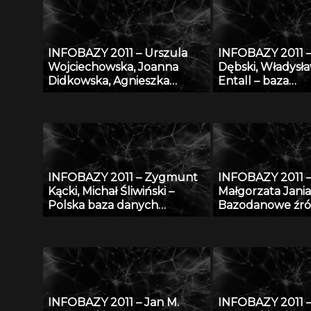
INFOBAZY 2011 – Urszula
INFOBAZY 2011 
Wojciechowska, Joanna
Dębski, Władysła
Didkowska, Agnieszka
Entall – baza
Koćmiel – Informatyczna
eksperymentaln
platforma naukowa do
termodynamicz
wymiany wiedzy o
układu Li-Si
zagrożeniu nowotworami
złośliwymi
INFOBAZY 2011 – Zygmunt
INFOBAZY 2011 
Kącki, Michał Śliwiński –
Małgorzata Jania
Polska baza danych
Bazodanowe źró
fitosocjologicznych
matematyczno-
„SynBiotSilesiae” – podstawy
przyrodniczych
działania, zasoby i
perspektywy
INFOBAZY 2011 – Jan M.
INFOBAZY 2011 –