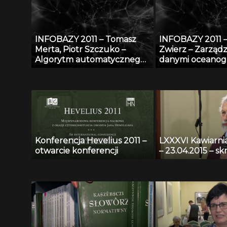
środowisku prac
INFOBAZY 2011 – Tomasz
INFOBAZY 2011 
Merta, Piotr Szczuko –
Zwierz – Zarząd
Algorytm automatycznego
danymi oceanog
rozpoznawania treści
w systemie Zin
tablicy rejestracyjnej i
System Przetwa
wyszukiwania pojazdów w
Danych Oceanog
bazie danych
Konferencja Hevelius 2011 –
LXXXVI Kawiarn
otwarcie konferencji
– 23.04.2015 – sk