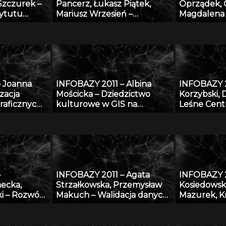
Szczurek –
Pancerz, Łukasz Piątek,
Oprządek, 
tytutu
Mariusz Wrzesień –
Magdalena 
anej –
Walidacja syntezy obrazów
Łukasz Jan
otencjału
medycznych, z
Lisowski, Em
nauce i
zastosowaniem metod
Maciej Koss
konstruktywnej indukcji
– Bazy dan
oraz zbiorów przybliżonych
genomiki, b
jakości pr
– Joanna
INFOBAZY 2011 – Albina
INFOBAZY 2
pochodzeni
zacja
Mościcka – Dziedzictwo
Korzybski, 
raficznych
kulturowe w GIS na
Leśne Cent
iu
przykładzie aplikacji
platforma 
GEOHeritage
monitoring
przyrodnic
–
INFOBAZY 2011 – Agata
INFOBAZY 2
ecka,
Strzałkowska, Przemysław
Kosiedowski
i – Rozwój
Makuch – Walidacja danych
Mazurek, K
zy wiedzy w
opisujących fizyczne
Słowiński, M
zeństwa i
właściwości aerozoli
Karol Szyma
ka w
atmosferycznych
Węglarz, K