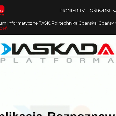
OŚRODKI
PIONIER.TV
um Informatyczne TASK, Politechnika Gdańska, Gdańsk
rzeń