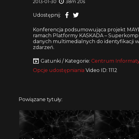
2013-01-30
38m 20s
Udostępnij:
Konferencja podsumowująca projekt MAYD
ramach Platformy KASKADA – Superkomput
danych multimedialnych do identyfikacji
zdarzeń.
Gatunki / Kategorie:
Centrum Informaty
Opcje udostępniania
Video ID: 1112
Powiązane tytuły: