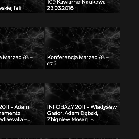
109 Kawiarnia Naukowa –
kiej fali
29.03.2018
a Marzec 68 –
Konferencja Marzec 68 –
cz.2
2011 – Adam
INFOBAZY 2011 – Władysław
rnamenta
Gąsior, Adam Dębski,
diaevalia –
Zbigniew Moser† –
dniowieczna na
Modyfikacje bazy danych
lskich: katalog
SURDAT właściwości
u na tle
fizykochemicznych metali i