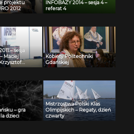
e projektu
INFOBAZY 2014 – sesja 4 –
RO 2012
referat 4
11 – sesja
– Maciej
Kobiety Politechniki
Krzysztof
Gdańskiej
i, Andrzej
 Henryk
 Repozytorium
towych i
 wspomagania
onitoringu
Mistrzostwa Polski Klas
 publicznej
ańsku – gra
Olimpijskich – Regaty, dzień
la dzieci
czwarty