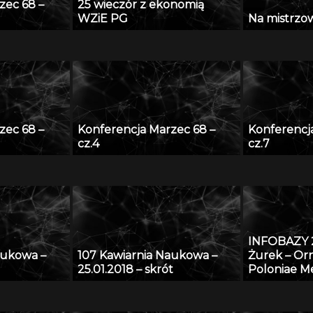
zec 68 –
25 wieczór z ekonomią
WZiE PG
Na mistrzows
zec 68 –
Konferencja Marzec 68 –
Konferencj
cz.4
cz.7
INFOBAZY 
aukowa –
107 Kawiarnia Naukowa –
Żurek – O
25.01.2018 – skrót
Poloniae Me
sztuka śre
ziemiach po
form i detal