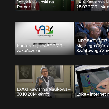
Język kaszubski na
LXIX Kawiarnia 
Pomorzu
28.03.2013 – skró
INFOBAZY 2017 
Konferencja YABC 2013 –
Męskiego Chóru
zakończenie
Szantowego Zaw
Czarny
LXXXI Kawiarnia Naukowa –
30.10.2014 -skrót
LoRa – internet 