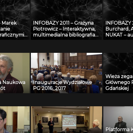
y
– Raportow
regionalne
specjalisty
– Marek
INFOBAZY 2011 – Grażyna
INFOBAZY 2
o bazę an
zanie
Piotrowicz – Interaktywna,
Burchard, 
przypadkó
raficznymi
multimedialna bibliografia
NUKAT – au
tegrowanego
Śląska
informacji 
rzania
raficznych
Wieża zeg
ia Naukowa
Inauguracje Wydziałowe
Głównego P
rót
PG 2016_2017
Gdańskiej
Platforma 