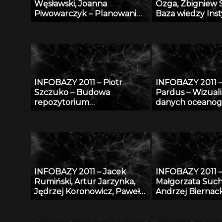
Węsławski, Joanna
Ozga, Zbigniew 
Piwowarczyk – Planowanie
Baza wiedzy Ins
przestrzenne w morzu –
Techniki Budowl
problem dostępu do
udostępnienie p
danych
naukowego ITB 
gospodarce
INFOBAZY 2011 – Piotr
INFOBAZY 2011 
Szczuko – Budowa
Pardus – Wizuali
repozytorium
danych oceanog
trójwymiarowych póz
przy zastosowan
postaci i metoda estymacji
technologii GIS
pozy na podstawie
obserwacji 2D
INFOBAZY 2011 – Jacek
INFOBAZY 2011 
Rumiński, Artur Jarzynka,
Małgorzata Such
Jędrzej Koronowicz, Paweł
Andrzej Biernack
Tekliński – Baza danych
internetowej ba
platformy eDmuchawka
zakresie bezpiec
ochrony człowie