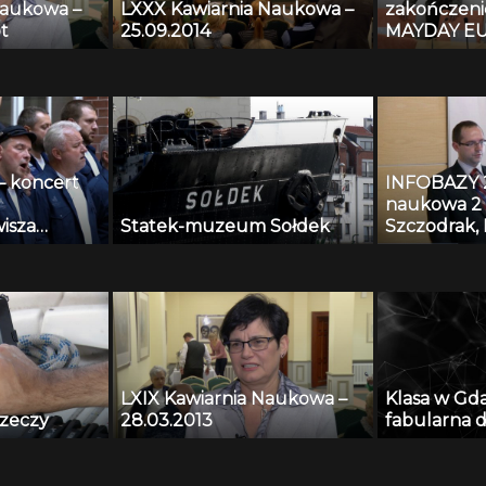
Naukowa –
LXXX Kawiarnia Naukowa –
zakończeni
t
25.09.2014
MAYDAY EU
– koncert
INFOBAZY 20
naukowa 2 
isza
Statek-muzeum Sołdek
Szczodrak, 
Kopaczewsk
Czyżewski,
Krawczyk –
nagrań tes
algorytmy
systemów m
przestrzeni
LXIX Kawiarnia Naukowa –
Klasa w Gd
rzeczy
28.03.2013
fabularna d