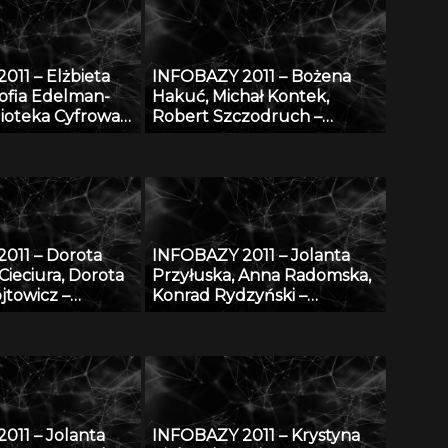
m
stopów
011 – Elżbieta
INFOBAZY 2011 – Bożena
ofia Edelman-
Hakuć, Michał Kontek,
lioteka Cyfrowa
Robert Szczodruch –
RSKICH
Regionalny portal wiedzy,
– realizacja,
czyli co możemy znaleźć w
 i przyszłość
Pomorskiej Bibliotece
Cyfrowej
011 – Dorota
INFOBAZY 2011 – Jolanta
ieciura, Dorota
Przyłuska, Anna Radomska,
jtowicz –
Konrad Rydzyński –
ium Cyfrowe
Platforma informatyczna do
 Naukowych –
efektywnego zarządzania
iż Biblioteka
wiedzą i badaniami
naukowymi w IMP w Łodzi
011 – Jolanta
INFOBAZY 2011 – Krystyna