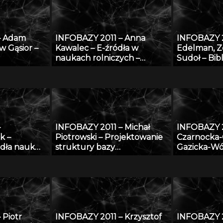
europejski
– Adam
INFOBAZY 2011 – Anna
INFOBAZY 2
w Gąsior –
Kawalec – E-źródła w
Edelman, Z
naukach rolniczych –
Sudoł – Bib
ych danych
charakterystyka, kryteria
ŚWIAT MO
nych
doboru i oceny jakości w
PUBLIKACJI 
kontekście tworzenia baz
stan obecny
danych
–
INFOBAZY 2011 – Michał
INFOBAZY 2
k –
Piotrowski – Projektowanie
Czarnocka-C
dła nauk
struktury bazy
Gazicka-Wó
oceanograficznych danych
Repozytor
modelowych w warunkach
Instytutów
ograniczonych zasobów
coś więcej n
Cyfrowa
 Piotr
INFOBAZY 2011 – Krzysztof
INFOBAZY 2