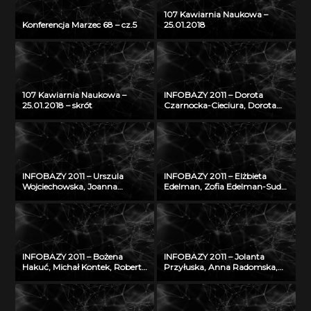
107 Kawiarnia Naukowa –
Konferencja Marzec 68 – cz.5
25.01.2018
107 Kawiarnia Naukowa –
INFOBAZY 2011 – Dorota
25.01.2018 – skrót
Czarnocka-Cieciura, Dorota
Gazicka-Wójtowicz –
Repozytorium Cyfrowe
Instytutów Naukowych – coś
więcej niż Biblioteka Cyfrowa
INFOBAZY 2011 – Urszula
INFOBAZY 2011 – Elżbieta
Wojciechowska, Joanna
Edelman, Zofia Edelman-Sudoł
Didkowska, Agnieszka Koćmiel
– Biblioteka Cyfrowa ŚWIAT
– Informatyczna platforma
MORSKICH PUBLIKACJI –
naukowa do wymiany wiedzy
realizacja, stan obecny i
o zagrożeniu nowotworami
przyszłość
złośliwymi
INFOBAZY 2011 – Bożena
INFOBAZY 2011 – Jolanta
Hakuć, Michał Kontek, Robert
Przyłuska, Anna Radomska,
Szczodruch – Regionalny
Konrad Rydzyński – Platforma
portal wiedzy, czyli co
informatyczna do
możemy znaleźć w
efektywnego zarządzania
Pomorskiej Bibliotece Cyfrowej
wiedzą i badaniami