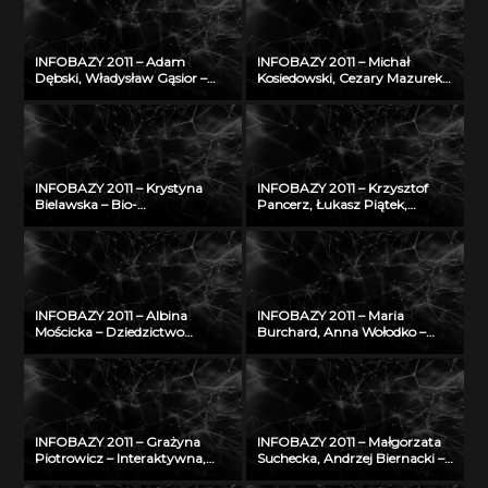
o zagrożeniu nowotworami
na tle europejskim
złośliwymi
INFOBAZY 2011 – Adam
INFOBAZY 2011 – Michał
Dębski, Władysław Gąsior –
Kosiedowski, Cezary Mazurek,
Entall – baza
Krzysztof Słowiński, Maciej
eksperymentalnych danych
Stroiński, Karol Szymański, Jan
termodynamicznych układu
Węglarz, Kacper Zdanowicz –
Li-Si
Raportowanie do regionalnego
nadzoru specjalistycznego w
oparciu o bazę anonimowych
INFOBAZY 2011 – Krystyna
INFOBAZY 2011 – Krzysztof
przypadków medycznych
Bielawska – Bio-
Pancerz, Łukasz Piątek,
bibliograficzna baza Biblioteki
Mariusz Wrzesień – Walidacja
Jagiellońskiej dotycząca
syntezy obrazów
Polaków XX i XXI wieku –
medycznych, z
historia i stan obecny
zastosowaniem metod
konstruktywnej indukcji oraz
zbiorów przybliżonych
INFOBAZY 2011 – Albina
INFOBAZY 2011 – Maria
Mościcka – Dziedzictwo
Burchard, Anna Wołodko –
kulturowe w GIS na
NUKAT – autostrada informacji
przykładzie aplikacji
cyfrowej
GEOHeritage
INFOBAZY 2011 – Grażyna
INFOBAZY 2011 – Małgorzata
Piotrowicz – Interaktywna,
Suchecka, Andrzej Biernacki –
multimedialna bibliografia
Rozwój internetowej bazy