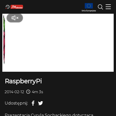
RaspberryPi
2014-02-12
4m 3s
Udostępnij:
Prezentacja Cyryla Sochackiego dotycząca