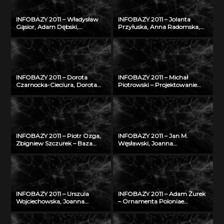
naukowymi w IMP w Łodzi
INFOBAZY 2011 – Władysław
INFOBAZY 2011 – Jolanta
Gąsior, Adam Dębski,
Przyłuska, Anna Radomska,
Zbigniew Moser† – Modyfikacje
Konrad Rydzyński – Platforma
bazy danych SURDAT
informatyczna do
właściwości
efektywnego zarządzania
fizykochemicznych metali i
wiedzą i badaniami
stopów
naukowymi w IMP w Łodzi
INFOBAZY 2011 – Dorota
INFOBAZY 2011 – Michał
Czarnocka-Cieciura, Dorota
Piotrowski – Projektowanie
Gazicka-Wójtowicz –
struktury bazy
Repozytorium Cyfrowe
oceanograficznych danych
Instytutów Naukowych – coś
modelowych w warunkach
więcej niż Biblioteka Cyfrowa
ograniczonych zasobów
INFOBAZY 2011 – Piotr Ozga,
INFOBAZY 2011 – Jan M.
Zbigniew Szczurek – Baza
Węsławski, Joanna
wiedzy Instytutu Techniki
Piwowarczyk – Planowanie
Budowlanej – udostępnienie
przestrzenne w morzu –
potencjału naukowego ITB
problem dostępu do danych
nauce i gospodarce
INFOBAZY 2011 – Urszula
INFOBAZY 2011 – Adam Żurek
Wojciechowska, Joanna
– Ornamenta Poloniae
Didkowska, Agnieszka Koćmiel
Mediaevalia – sztuka
– Informatyczna platforma
średniowieczna na ziemiach
naukowa do wymiany wiedzy
polskich: katalog form i detalu