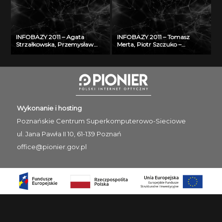
Śląska
wiedzy w zakresie
bezpieczeństwa i ochrony
człowieka w środowisku pracy
INFOBAZY 2011 – Agata
INFOBAZY 2011 – Tomasz
Strzałkowska, Przemysław
Merta, Piotr Szczuko –
Makuch – Walidacja danych
Algorytm automatycznego
opisujących fizyczne
rozpoznawania treści tablicy
właściwości aerozoli
rejestracyjnej i wyszukiwania
atmosferycznych
pojazdów w bazie danych
Wykonanie i hosting
Poznańskie Centrum
Superkomputerowo-Sieciowe
ul. Jana Pawła II 10, 61-139 Poznań
office@pionier.gov.pl