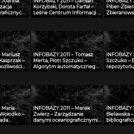
– Joanna
INFOBAZY 2011 – Damian
INFOBAZY 2
pochodzenia zwierzęcego
zacja
Korzybski, Dorota Farfał –
Piber-Zbier
raficznych
Leśne Centrum Informacji –
Zbieranowsk
iu
platforma informacyjna
utworzenia
monitoringu środowiska
historyczn
przyrodniczego w Polsce
przy użyciu
Mazowsze i 
końca XVI w
 Mariusz
INFOBAZY 2011 – Tomasz
INFOBAZY 2
 Kasprzak –
Merta, Piotr Szczuko –
Szczuko –
ożliwości
Algorytm automatycznego
repozytori
azy AGRO
rozpoznawania treści
trójwymiar
rojekcie
tablicy rejestracyjnej i
postaci i m
wyszukiwania pojazdów w
pozy na po
bazie danych
obserwacji
bazy
 bazę
 Maria
INFOBAZY 2011 – Marek
INFOBAZY 2
abstraktową
 Wołodko –
Zwierz – Zarządzanie
Bielawska –
em
ada
danymi oceanograficznymi
bibliografi
 YA
wej
w systemie Zintegrowanego
Biblioteki J
System Przetwarzania
dotycząca 