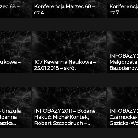
zec 68 –
Konferencja Marzec 68 –
Konferencj
cz.4
cz.7
INFOBAZY 2
aukowa –
107 Kawiarnia Naukowa –
Małgorzata 
25.01.2018 – skrót
Bazodanow
matematyc
przyrodnic
 Urszula
INFOBAZY 2011 – Bożena
INFOBAZY 2
 Joanna
Hakuć, Michał Kontek,
Czarnocka-C
eszka
Robert Szczodruch –
Gazicka-Wó
matyczna
Regionalny portal wiedzy,
Repozytor
owa do
czyli co możemy znaleźć w
Instytutów