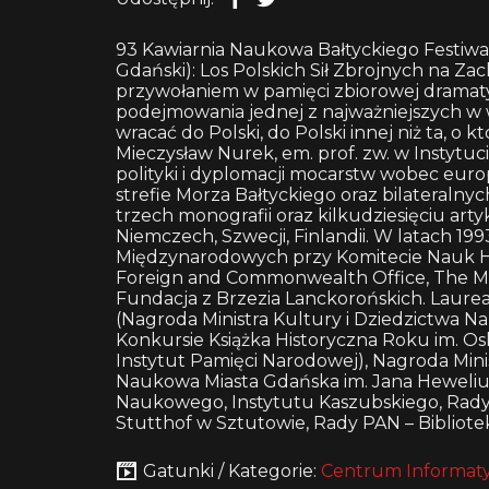
93 Kawiarnia Naukowa Bałtyckiego Festiwal
Gdański): Los Polskich Sił Zbrojnych na Zac
przywołaniem w pamięci zbiorowej dramat
podejmowania jednej z najważniejszych w 
wracać do Polski, do Polski innej niż ta, o 
Mieczysław Nurek, em. prof. zw. w Instytuc
polityki i dyplomacji mocarstw wobec euro
strefie Morza Bałtyckiego oraz bilateralnych
trzech monografii oraz kilkudziesięciu art
Niemczech, Szwecji, Finlandii. W latach 19
Międzynarodowych przy Komitecie Nauk His
Foreign and Commonwealth Office, The M.B
Fundacja z Brzezia Lanckorońskich. Laurea
(Nagroda Ministra Kultury i Dziedzictwa N
Konkursie Książka Historyczna Roku im. Osk
Instytut Pamięci Narodowej), Nagroda Mini
Naukowa Miasta Gdańska im. Jana Hewelius
Naukowego, Instytutu Kaszubskiego, R
Stutthof w Sztutowie, Rady PAN – Bibliote
Gatunki / Kategorie:
Centrum Informaty