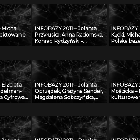
 o
Pomorskiej Bibliotece
coś więcej n
otworami
Cyfrowej
Cyfrowa
 Michał
INFOBAZY 2011 – Jolanta
INFOBAZY 
jektowanie
Przyłuska, Anna Radomska,
Kącki, Micha
Konrad Rydzyński –
Polska baz
ych danych
Platforma informatyczna do
fitosocjolo
warunkach
efektywnego zarządzania
„SynBiotSil
zasobów
wiedzą i badaniami
działania, z
naukowymi w IMP w Łodzi
perspekty
 Elżbieta
INFOBAZY 2011 – Jolanta
INFOBAZY 2
Edelman-
Oprządek, Grażyna Sender,
Mościcka –
ka Cyfrowa
Magdalena Sobczyńska,
kulturowe 
CH
Łukasz Jankowski, Paweł
przykładzie 
lizacja,
Lisowski, Emilia Bagnicka,
GEOHerita
zyszłość
Maciej Kossakowski, Cong Le
– Bazy danych z zakresu
genomiki, biotechnologii i
jakości produktów