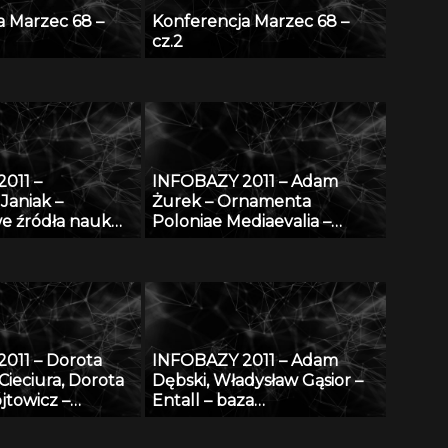
a Marzec 68 –
Konferencja Marzec 68 –
cz.2
011 –
INFOBAZY 2011 – Adam
Janiak –
Żurek – Ornamenta
e źródła nauk
Poloniae Mediaevalia –
zno-
sztuka średniowieczna na
zych
ziemiach polskich: katalog
form i detalu na tle
europejskim
011 – Dorota
INFOBAZY 2011 – Adam
ieciura, Dorota
Dębski, Władysław Gąsior –
jtowicz –
Entall – baza
ium Cyfrowe
eksperymentalnych danych
 Naukowych –
termodynamicznych