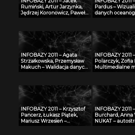
INFOBAZY 2011 – Jacek
INFOBAZY 2011 
Rumiński, Artur Jarzynka,
Pardus – Wizuali
Jędrzej Koronowicz, Paweł
danych oceanog
Tekliński – Baza danych
przy zastosowan
platformy eDmuchawka
technologii GIS
INFOBAZY 2011 – Agata
INFOBAZY 2011 –
Strzałkowska, Przemysław
Polarczyk, Zofia
Makuch – Walidacja danych
Multimedialne m
opisujących fizyczne
informacyjne b
właściwości aerozoli
realizowane w p
atmosferycznych
„Rozbudowa i
przekształcenie
bibliograficznej 
danych AGRO w
INFOBAZY 2011 – Krzysztof
INFOBAZY 2011 –
bibliograficzno-
Pancerz, Łukasz Piątek,
Burchard, Anna
z wykorzystani
Mariusz Wrzesień –
NUKAT – autostr
oprogramowania
Walidacja syntezy obrazów
informacji cyfro
medycznych, z