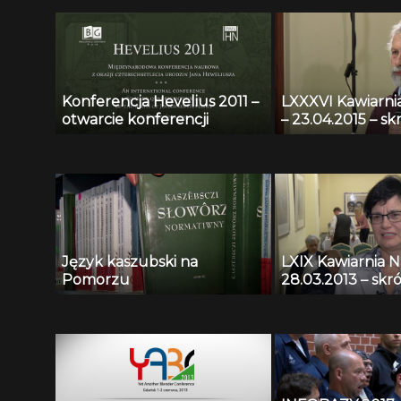
zastosowaniem metod
konstruktywnej indukcji
oraz zbiorów przybliżonych
Konferencja Hevelius 2011 –
LXXXVI Kawiarn
otwarcie konferencji
– 23.04.2015 – sk
Język kaszubski na
LXIX Kawiarnia 
Pomorzu
28.03.2013 – skró