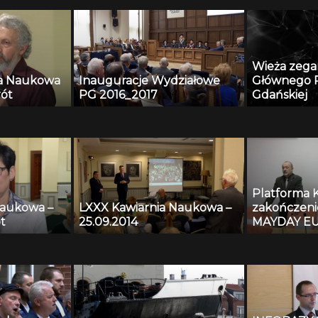
Danych Oceanograficznych
wieku – hist
obecny
Wieża zeg
ia Naukowa
Inauguracje Wydziałowe
Głównego P
rót
PG 2016_2017
Gdańskiej
Platforma 
Naukowa –
LXXX Kawiarnia Naukowa –
zakończeni
t
25.09.2014
MAYDAY EU