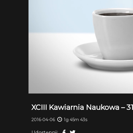
XCIII Kawiarnia Naukowa – 31
2016-04-06
1g 45m 43s
Udostępnij: