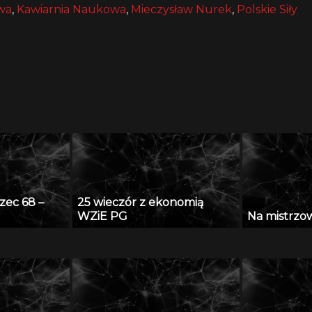
wa
,
Kawiarnia Naukowa
,
Mieczysław Nurek
,
Polskie Siły
zec 68 –
25 wieczór z ekonomią
WZiE PG
Na mistrzows