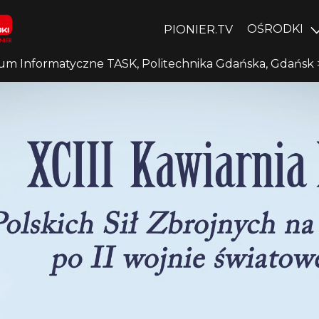
OŚRODKI
PIONIER.TV
um Informatyczne TASK, Politechnika Gdańska, Gdańsk