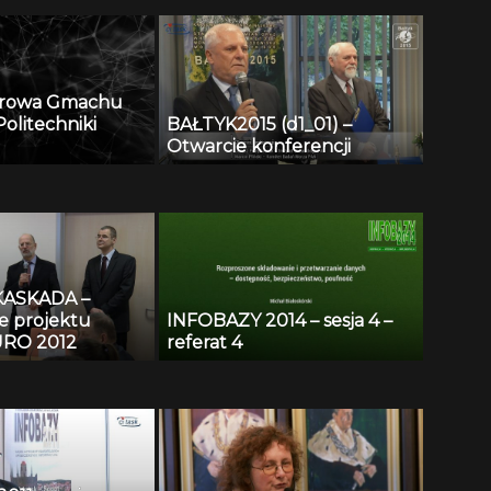
oria i stan
arowa Gmachu
olitechniki
BAŁTYK2015 (d1_01) –
Otwarcie konferencji
KASKADA –
e projektu
INFOBAZY 2014 – sesja 4 –
RO 2012
referat 4