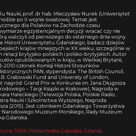
u Nauki, prof. dr hab. Mieczysław Nurek (Uniwersytet
hodzie po II wojnie światowej. Temat jest
ycznego dla Polaków na Zachodzie czasu
wymiarze egzystencjalnym decyzji: wracać czy nie
którą walczyli od pierwszego do ostatniego dnia wojny.
ie Historii Uniwersytetu Gdańskiego, badacz dziejów
pejskich krajów mniejszych w XX wieku, szczególnie w
 relacji brytyjsko-polskich i polsko-brytyjskich. Autor
ykułów opublikowanych w kraju, w Wielkiej Brytanii,
93-2010 członek Komisji Historii Stosunków
torycznych PAN, stypendysta: The British Council,
. Grabowski Fund and University of London,
t nagród: Grand Prix w Konkursie im. Jana Długosza
arodowego – Targi Książki w Krakowie), Nagroda w
ara Haleckiego (Telewizja Polska, Polskie Radio,
stra Nauki i Szkolnictwa Wyższego, Nagroda
za (2015). Jest członkiem Gdańskiego Towarzystwa
ady Narodowego Muzeum Morskiego, Rady Muzeum
ka Gdańska.
czne TASK, Politechnika Gdańska, Gdańsk