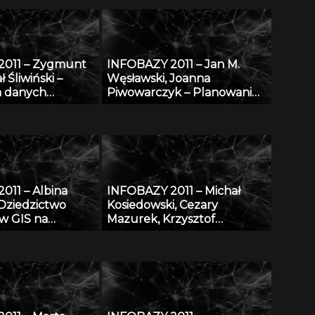
iż Biblioteka
układu Li-Si
2011 – Zygmunt
INFOBAZY 2011 – Jan M.
ł Śliwiński –
Węsławski, Joanna
a danych
Piwowarczyk – Planowanie
gicznych
przestrzenne w morzu –
esiae” – podstawy
problem dostępu do
asoby i
danych
wy
011 – Albina
INFOBAZY 2011 – Michał
 Dziedzictwo
Kosiedowski, Cezary
w GIS na
Mazurek, Krzysztof
aplikacji
Słowiński, Maciej Stroiński,
ge
Karol Szymański, Jan
Węglarz, Kacper Zdanowicz
– Raportowanie do
regionalnego nadzoru
specjalistycznego w oparciu