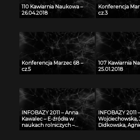
110 Kawiarnia Naukowa –
Konferencja Mar
26.04.2018
cz.3
Konferencja Marzec 68 –
107 Kawiarnia N
cz.5
25.01.2018
INFOBAZY 2011 – Anna
INFOBAZY 2011 –
Kawalec – E-źródła w
Wojciechowska,
naukach rolniczych –
Didkowska, Agni
charakterystyka, kryteria
Koćmiel – Infor
doboru i oceny jakości w
platforma nauk