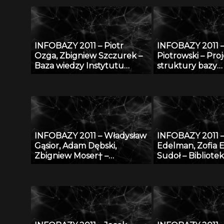
kontekście tworzenia baz
wymiany wiedzy
danych
zagrożeniu now
złośliwymi
INFOBAZY 2011 – Piotr
INFOBAZY 2011 –
Ozga, Zbigniew Szczurek –
Piotrowski – Pro
Baza wiedzy Instytutu
struktury bazy
Techniki Budowlanej –
oceanograficzn
udostępnienie potencjału
modelowych w 
naukowego ITB nauce i
ograniczonych 
gospodarce
INFOBAZY 2011 – Władysław
INFOBAZY 2011 –
Gąsior, Adam Dębski,
Edelman, Zofia 
Zbigniew Moser† –
Sudoł – Bibliote
Modyfikacje bazy danych
ŚWIAT MORSKI
SURDAT właściwości
PUBLIKACJI – rea
fizykochemicznych metali i
stan obecny i pr
stopów