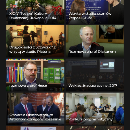
XXXVI Tydzień Kultury
Wizyta w studiu uczniów
Studenckiej. Juwenalia 2014 –
Zespołu Szkół
inauguracja
Ogólnokształcących i
Technicznych w Miastku część
I
Drugoklasiści z „Czwórki” z
wizytą w studiu Platona
Rozmowa z prof Diakunem
rozmowa z prof Heese
Wyklad_inauguracyjny_2017
Otwarcie Obserwatorium
Astronomicznego w Koszalinie
Konkurs programistyczny