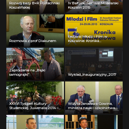
Rozwój bazy B+R Politechniki
IV Bałtycki Festiwal Modelarski
Koszalińskiej
Koszalin 2015
Festiwal Młodzi i Film w
Rozmowa z prof Diakunem
Koszalinie. Kronika
Festiwalowa. Dzień czwarty
Zaproszenie na „Bajki
samograjki”
Wyklad_inauguracyjny_2017
XXXVI Tydzień Kultury
Wizyta Jarosława Gowina,
Studenckiej. Juwenalia 2014 –
ministra nauki i szkolnictwa
inauguracja
wyższego na Politechnice
Koszalińskiej