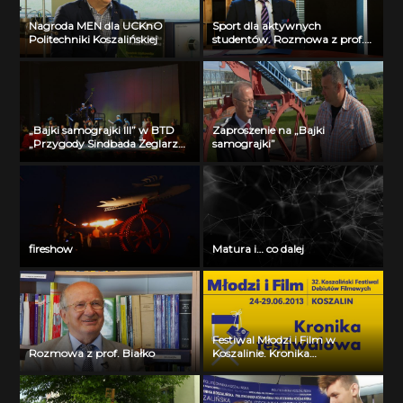
Nagroda MEN dla UCKnO
Sport dla aktywnych
Politechniki Koszalińskiej
studentów. Rozmowa z prof.
Kazimierzem Szymańskim
„Bajki samograjki III” w BTD
Zaproszenie na „Bajki
„Przygody Sindbada Żeglarza”
samograjki”
Przygoda czwarta
fireshow
Matura i… co dalej
Festiwal Młodzi i Film w
Rozmowa z prof. Białko
Koszalinie. Kronika
Festiwalowa. Dzień czwarty