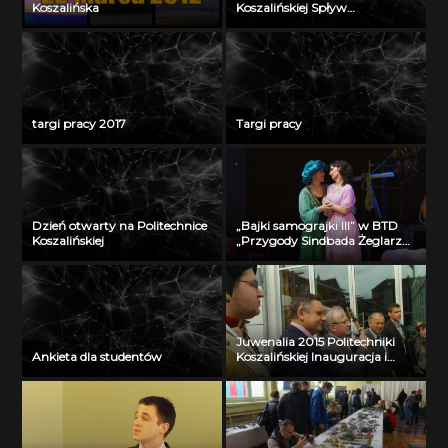
Koszalińska
Koszalińskiej Spływ
Dzierżęcinką na byle czym
targi pracy 2017
Targi pracy
Dzień otwarty na Politechnice
„Bajki samograjki III” w BTD
Koszalińskiej
„Przygody Sindbada Żeglarza”
Przygoda druga
Juwenalia 2015 Politechniki
Ankieta dla studentów
Koszalińskiej Inauguracja i
klucze do bram miasta