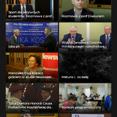
Sport dla aktywnych
studentów. Rozmowa z prof.
Rozmowa z prof Diakunem
Kazimierzem Szymańskim
Wizyta Jarosława Gowina,
izba ph
ministra nauki i szkolnictwa
wyższego na Politechnice
Koszalińskiej
Marszałek Ewa Kopacz
gościem w klubie Newsweek
Matura i… co dalej
Koszalin
Tytuł Doktora Honoris Causa
Politechniki Koszalińskiej dla
Konkurs programistyczny
prof. Józefa Gawlika z
Politechniki Krakowskiej