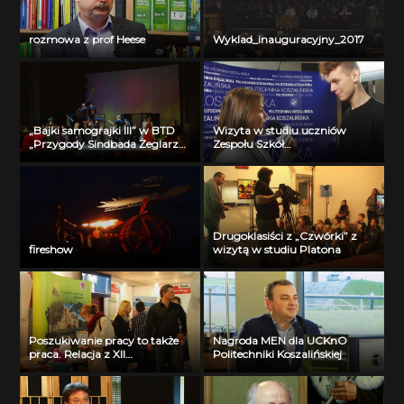
rozmowa z prof Heese
Wyklad_inauguracyjny_2017
„Bajki samograjki III” w BTD
Wizyta w studiu uczniów
„Przygody Sindbada Żeglarza”
Zespołu Szkół
Przygoda czwarta
Ogólnokształcących i
Technicznych w Miastku część
I
Drugoklasiści z „Czwórki” z
fireshow
wizytą w studiu Platona
Poszukiwanie pracy to także
Nagroda MEN dla UCKnO
praca. Relacja z XII
Politechniki Koszalińskiej
Akademickich Targów Pracy
Politechniki Koszalińskiej