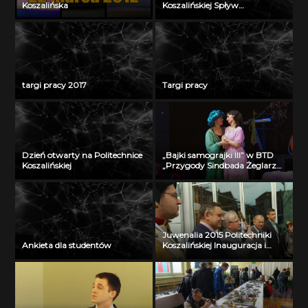
Koszalińska
Koszalińskiej Spływ
Dzierżęcinką na byle czym
targi pracy 2017
Targi pracy
Dzień otwarty na Politechnice
„Bajki samograjki III” w BTD
Koszalińskiej
„Przygody Sindbada Żeglarza”
Przygoda druga
Juwenalia 2015 Politechniki
Ankieta dla studentów
Koszalińskiej Inauguracja i
klucze do bram miasta