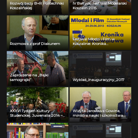
Rozwój bazy B+R Politechniki
IV Bałtycki Festiwal Modelarski
Koszalińskiej
Koszalin 2015
Festiwal Młodzi i Film w
Rozmowa z prof Diakunem
Koszalinie. Kronika
Festiwalowa. Dzień czwarty
Zaproszenie na „Bajki
samograjki”
Wyklad_inauguracyjny_2017
XXXVI Tydzień Kultury
Wizyta Jarosława Gowina,
Studenckiej. Juwenalia 2014 –
ministra nauki i szkolnictwa
inauguracja
wyższego na Politechnice
Koszalińskiej