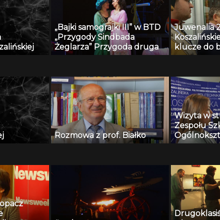
„Bajki samograjki III” w BTD
Juwenalia 2
a
„Przygody Sindbada
Koszalińskie
alińskiej
Żeglarza” Przygoda druga
klucze do 
Wizyta w s
Zespołu Sz
j
Rozmowa z prof. Białko
Ogólnokszt
Techniczny
część I
Kopacz
e
Drugoklasiś