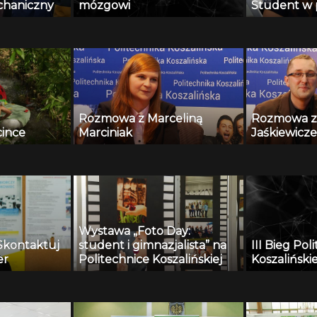
chaniczny
mózgowi
Student w 
Rozmowa z Marceliną
Rozmowa z
cince
Marciniak
Jaśkiewicz
Wystawa „Foto Day:
Skontaktuj
student i gimnazjalista” na
III Bieg Pol
er
Politechnice Koszalińskiej
Koszalińskie