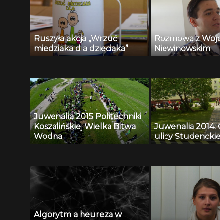
Ruszyła akcja „Wrzuć
Rozmowa z Woj
miedziaka dla dzieciaka”
Niewinowskim
Juwenalia 2015 Politechniki
Koszalińskiej Wielka Bitwa
Juwenalia 2014:
Wodna
ulicy Studenckie
Algorytm a heureza w