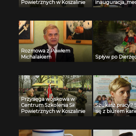
Powietrznych w Koszalinie
inauguracja_me
Rozmowa z Pawłem
Michalakiem
Spływ po Dierżę
Przysięga wojskowa w
Centrum Szkolenia Sił
Szukasz pracy? 
Powietrznych w Koszalinie
się z biurem kari