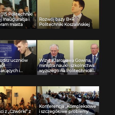
015 Politechniki
j Inauguracja i
Rozwój bazy B+R
bram miasta
Politechniki Koszalińskiej
tudiu uczniów
Wizyta Jarosława Gowina,
kół
ministra nauki i szkolnictwa
ałcących i
wyższego na Politechnice
ch w Miastku
Koszalińskiej
Konferencja „Kompleksowe
ci z „Czwórki” z
i szczegółowe problemy