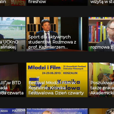
lin
fireshow
wizytą w st
Sport dla aktywnych
la UCKnO
studentów. Rozmowa z
alińskiej
prof. Kazimierzem
rozmowa z 
Szymańskim
 III” w BTD
Festiwal Młodzi i Film w
Poszukiwan
bada
Koszalinie. Kronika
także praca.
oda czwarta
Festiwalowa. Dzień czwarty
Akademick
Pracy Polit
Koszalińskie