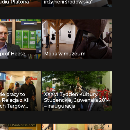
udiu Platona
inżynierii środowiska”
prof Heese
Moda w muzeum
ie pracy to
XXXVI Tydzień Kultury
 Relacja z XII
Studenckiej. Juwenalia 2014
ich Targów
– inauguracja
echniki
j