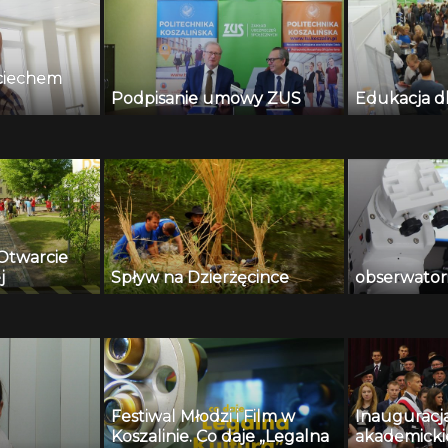
ciechem
Podpisanie umowy ZUS
Edukacja d
 Otwarcie
j
Spływ na Dzierżęcince
obserwato
Festiwal Młodzi i Film w
Inauguracj
Koszalinie. Co daje „Legalna
akademicki