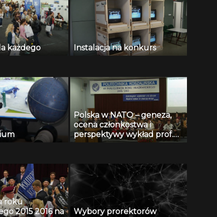
la każdego
Instalacja na konkurs
Polska w NATO – geneza,
ocena członkostwa i
rium
perspektywy wykład prof.
Michała Polaka
inaugurujący rok
akademicki 2016 2017 na
Politechnice Koszalińskiej
a roku
ego 2015 2016 na
Wybory prorektorów