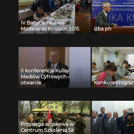
IV Bałtycki Festiwal
Modelarski Koszalin 2015
izba ph
II konferencja Kulisy
Mediów Cyfrowych –
otwarcie
Konkurs program
Przysięga wojskowa w
Centrum Szkolenia Sił