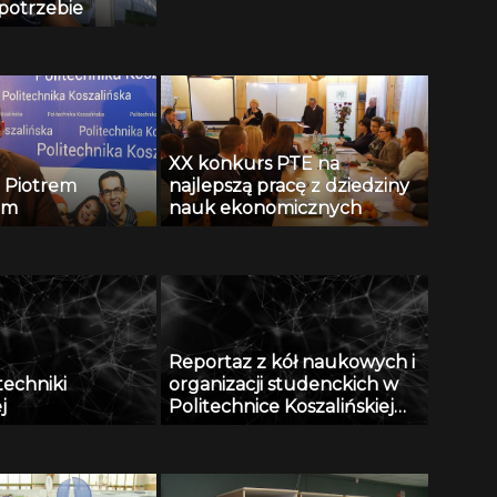
potrzebie
XX konkurs PTE na
 Piotrem
najlepszą pracę z dziedziny
em
nauk ekonomicznych
Reportaz z kół naukowych i
itechniki
organizacji studenckich w
j
Politechnice Koszalińskiej
część 2.