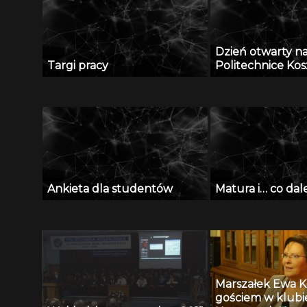
Dzień otwarty n
Targi pracy
Politechnice Kosz
Ankieta dla studentów
Matura i… co dale
Marszałek Ewa 
gościem w klubi