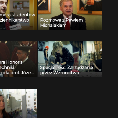
kamerą studentów
ziennikarstwo
Rozmowa z Pawłem
Michalakiem
ora Honoris
echniki
Specjalność: Zarządzanie
j dla prof. Józefa
przez Wzronictwo
olitechniki
j