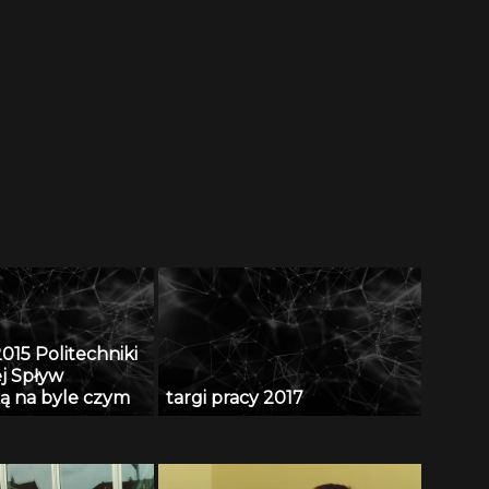
015 Politechniki
ej Spływ
ką na byle czym
targi pracy 2017