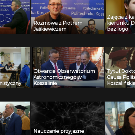
Zajęcia z 
Rozmowa z Piotrem
kierunku D
Jaśkiewiczem
bez logo
Otwarcie Obserwatorium
Tytuł Dokt
Astronomicznego w
Causa Polit
istyczny
Koszalinie
Koszalińskie
Gawlika z P
Krakowskie
Nauczanie przyjazne