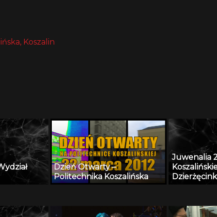
ińska, Koszalin
Juwenalia 2
Wydział
Dzień Otwarty –
Koszaliński
Politechnika Koszalińska
Dzierżęcin