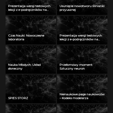
Prezentacja wersji testowych
Usunięcie nowotworu ślinianki
lekcji z e-podręczników na
przyusznej
Politechnice Łódzkiej – cz. I
Czas Nauki: Nowoczesne
Prezentacja wersji testowych
laboratoria
lekcji z e-podręczników na
Uniwersytecie Przyrodniczym
we Wrocławiu
Nauka Młodych: Układ
Przełomowy moment:
słoneczny
Sztuczny neuron
Nienaukowe pasje naukowców
SPIES STORZ
– Kodeks modelarza