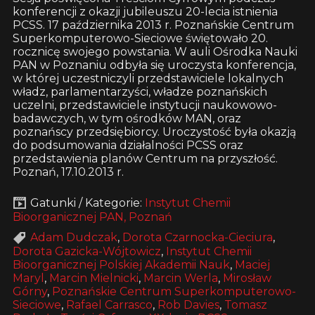
konferencji z okazji jubileuszu 20-lecia istnienia
PCSS. 17 października 2013 r. Poznańskie Centrum
Superkomputerowo-Sieciowe świętowało 20.
rocznicę swojego powstania. W auli Ośrodka Nauki
PAN w Poznaniu odbyła się uroczysta konferencja,
w której uczestniczyli przedstawiciele lokalnych
władz, parlamentarzyści, władze poznańskich
uczelni, przedstawiciele instytucji naukowowo-
badawczych, w tym ośrodków MAN, oraz
poznańscy przedsiębiorcy. Uroczystość była okazją
do podsumowania działalności PCSS oraz
przedstawienia planów Centrum na przyszłość.
Poznań, 17.10.2013 r.
Gatunki / Kategorie:
Instytut Chemii
Bioorganicznej PAN, Poznań
Adam Dudczak
,
Dorota Czarnocka-Cieciura
,
Dorota Gazicka-Wójtowicz
,
Instytut Chemii
Bioorganicznej Polskiej Akademii Nauk
,
Maciej
Maryl
,
Marcin Mielnicki
,
Marcin Werla
,
Mirosław
Górny
,
Poznańskie Centrum Superkomputerowo-
Sieciowe
,
Rafael Carrasco
,
Rob Davies
,
Tomasz