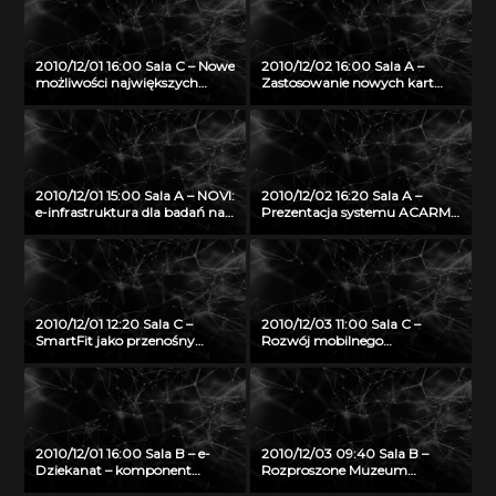
nauczania o środowisku
naturalnym
2010/12/01 16:00 Sala C – Nowe
2010/12/02 16:00 Sala A –
możliwości największych
Zastosowanie nowych kart
komputerów typu SMP firmy
inteligentnych w
SGI Altrix UV
infrastrukturze PKI z
wykorzystaniem systemu
OPTIcamp
2010/12/01 15:00 Sala A – NOVI:
2010/12/02 16:20 Sala A –
e-infrastruktura dla badań nad
Prezentacja systemu ACARM-
Internetem Przyszłości
ng
2010/12/01 12:20 Sala C –
2010/12/03 11:00 Sala C –
SmartFit jako przenośny
Rozwój mobilnego
system do monitorowania,
multimedialnego przewodnika
predykcji oraz planowania
turystycznego
treningu wspomagającego
zdrowy tryb życia
2010/12/01 16:00 Sala B – e-
2010/12/03 09:40 Sala B –
Dziekanat – komponent
Rozproszone Muzeum
eUczelni w technologii
Wirtualne jako przykład