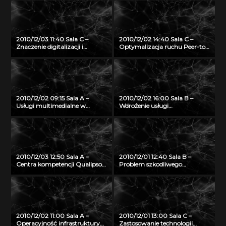
otwartego oprogramowania
dystrybucji treści 3D w
architekturze Internetu
Przyszłości
2010/12/03 11:40 Sala C –
2010/12/02 14:40 Sala C –
Znaczenie digitalizacji i
Optymalizacja ruchu Peer-to-
udostępniania zasobów
peer
archiwalnych w Internecie dla
rozwoju nowych inicjatyw
społecznych
2010/12/02 09:15 Sala A –
2010/12/02 16:00 Sala B –
Usługi multimedialne w
Wdrożenie usługi
Trójmiejskiej Sieci
wideokonferencji HD w sieci
Komputerowej – TASK
PIONIER
2010/12/03 12:50 Sala A –
2010/12/01 12:40 Sala B –
Centra kompetencji Qualipso –
Problem szkodliwego
globalna inicjatywa
oprogramowania w
stymulująca wykorzystanie
systemach NIX
oprogramowania Open
Source
2010/12/02 11:00 Sala A –
2010/12/01 13:00 Sala C –
Operacyjność infrastruktury
Zastosowanie technologii