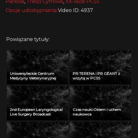
Parkoła
,
Treści Cyfrowe
,
XX-lecie PCSS
Opcje udostępniania
Video ID: 4937
Powiązane tytuły:
Uniwersyteckie Centrum
PR TERENA i PR GÉANT z
Medycyny Weterynaryjnej
wizytą w PCSS
2nd European Laryngological
Czas nauki:Okiem i uchem
Live Surgery Broadcast
naukowca