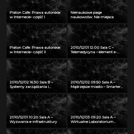
Platon Cafe: Prawa autorskie
Nienaukowe pasje
w Internecie– część I
naukowców: Nie-miejsca
Platon Cafe: Prawa autorskie
2010/12/01 12:00 Sala C –
w Internecie– część II
Telemedycyna – element e-
zdrowia
2010/12/02 16:30 Sala B –
2010/12/02 09:50 Sala A –
Systemy zarządzania i
Mądrzejsze miasto – Smarter
rezerwacji zasobów w usłudze
City – na przykładzie system
kampusowej projektu Platon
pobierania opłat za wjazd do
centrum w Sztokholmie
2010/12/01 10:20 Sala A –
2010/12/03 09:20 Sala A –
Wyzwania e-infrastruktury
Wirtualne Laboratorium
Interaktywnego Nauczania
jako innowacyjna platforma e-