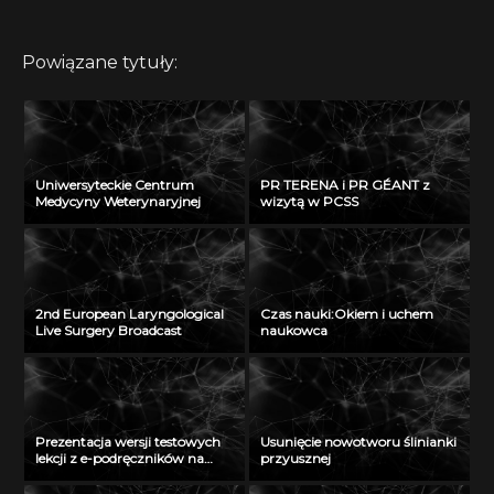
Powiązane tytuły:
Uniwersyteckie Centrum
PR TERENA i PR GÉANT z
Medycyny Weterynaryjnej
wizytą w PCSS
2nd European Laryngological
Czas nauki:Okiem i uchem
Live Surgery Broadcast
naukowca
Prezentacja wersji testowych
Usunięcie nowotworu ślinianki
lekcji z e-podręczników na
przyusznej
Politechnice Łódzkiej – cz. I