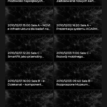
możliwości największych
Zastosowanie nowych kart
komputerów typu SMP firmy
inteligentnych w
SGI Altrix UV
infrastrukturze PKI z
wykorzystaniem systemu
OPTIcamp
2010/12/01 15:00 Sala A – NOVI:
2010/12/02 16:20 Sala A –
e-infrastruktura dla badań nad
Prezentacja systemu ACARM-
Internetem Przyszłości
ng
2010/12/01 12:20 Sala C –
2010/12/03 11:00 Sala C –
SmartFit jako przenośny
Rozwój mobilnego
system do monitorowania,
multimedialnego przewodnika
predykcji oraz planowania
turystycznego
treningu wspomagającego
zdrowy tryb życia
2010/12/01 16:00 Sala B – e-
2010/12/03 09:40 Sala B –
Dziekanat – komponent
Rozproszone Muzeum
eUczelni w technologii
Wirtualne jako przykład
otwartego oprogramowania
dystrybucji treści 3D w
architekturze Internetu
Przyszłości