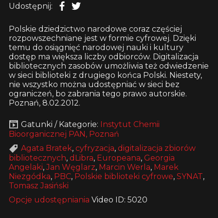
Udostępnij:
Polskie dziedzictwo narodowe coraz częściej
rozpowszechniane jest w formie cyfrowej. Dzięki
temu do osiągnięć narodowej nauki i kultury
dostęp ma większa liczby odbiorców. Digitalizacja
bibliotecznych zasobów umożliwia też odwiedzenie
w sieci biblioteki z drugiego końca Polski. Niestety,
nie wszystko można udostępniać w sieci bez
ograniczeń, bo zabrania tego prawo autorskie.
Poznań, 8.02.2012.
Gatunki / Kategorie:
Instytut Chemii
Bioorganicznej PAN, Poznań
Agata Bratek
,
cyfryzacja
,
digitalizacja zbiorów
bibliotecznych
,
dLibra
,
Europeana
,
Georgia
Angelaki
,
Jan Węglarz
,
Marcin Werla
,
Marek
Niezgódka
,
PBC
,
Polskie biblioteki cyfrowe
,
SYNAT
,
Tomasz Jasiński
Opcje udostępniania
Video ID: 5020