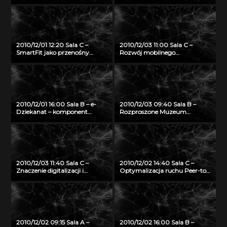
Internetem Przyszłości
ng
2010/12/01 12:20 Sala C –
2010/12/03 11:00 Sala C –
SmartFit jako przenośny
Rozwój mobilnego
system do monitorowania,
multimedialnego przewodnika
predykcji oraz planowania
turystycznego
treningu wspomagającego
zdrowy tryb życia
2010/12/01 16:00 Sala B – e-
2010/12/03 09:40 Sala B –
Dziekanat – komponent
Rozproszone Muzeum
eUczelni w technologii
Wirtualne jako przykład
otwartego oprogramowania
dystrybucji treści 3D w
architekturze Internetu
Przyszłości
2010/12/03 11:40 Sala C –
2010/12/02 14:40 Sala C –
Znaczenie digitalizacji i
Optymalizacja ruchu Peer-to-
udostępniania zasobów
peer
archiwalnych w Internecie dla
rozwoju nowych inicjatyw
społecznych
2010/12/02 09:15 Sala A –
2010/12/02 16:00 Sala B –