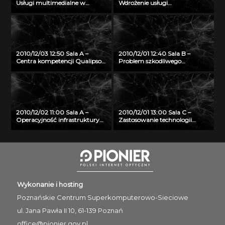
Usługi multimedialne w
Wdrożenie usługi
Trójmiejskiej Sieci
wideokonferencji HD w sieci
Komputerowej – TASK
PIONIER
2010/12/03 12:50 Sala A –
2010/12/01 12:40 Sala B –
Centra kompetencji Qualipso –
Problem szkodliwego
globalna inicjatywa
oprogramowania w
stymulująca wykorzystanie
systemach NIX
oprogramowania Open
Source
2010/12/02 11:00 Sala A –
2010/12/01 13:00 Sala C –
Operacyjność infrastruktury
Zastosowanie technologii
PL-Grid w kontekście
Semantic Web w regionalnej
rekomendacji ITIL (R)
sieci telemedycznej
Wykonanie i hosting
Poznańskie Centrum
Superkomputerowo-Sieciowe
ul. Jana Pawła II 10, 61-139 Poznań
office@pionier.gov.pl