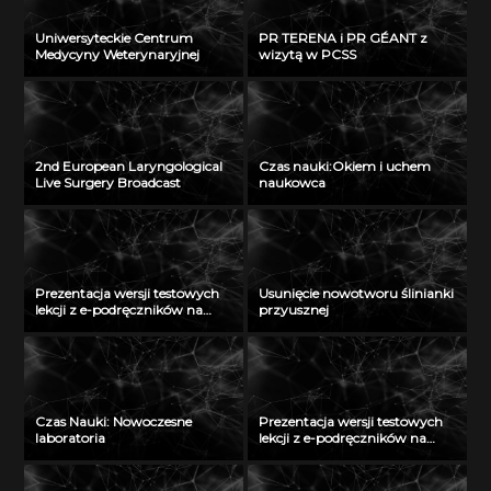
Uniwersyteckie Centrum
PR TERENA i PR GÉANT z
Medycyny Weterynaryjnej
wizytą w PCSS
2nd European Laryngological
Czas nauki:Okiem i uchem
Live Surgery Broadcast
naukowca
Prezentacja wersji testowych
Usunięcie nowotworu ślinianki
lekcji z e-podręczników na
przyusznej
Politechnice Łódzkiej – cz. I
Czas Nauki: Nowoczesne
Prezentacja wersji testowych
laboratoria
lekcji z e-podręczników na
Uniwersytecie Przyrodniczym
we Wrocławiu