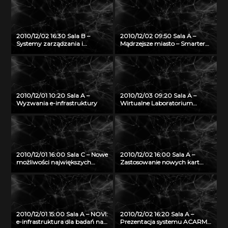
2010/12/02 16:30 Sala B –
2010/12/02 09:50 Sala A –
Systemy zarządzania i
Mądrzejsze miasto – Smarter
rezerwacji zasobów w usłudze
City – na przykładzie system
kampusowej projektu Platon
pobierania opłat za wjazd do
centrum w Sztokholmie
2010/12/01 10:20 Sala A –
2010/12/03 09:20 Sala A –
Wyzwania e-infrastruktury
Wirtualne Laboratorium
Interaktywnego Nauczania
jako innowacyjna platforma e-
nauczania o środowisku
naturalnym
2010/12/01 16:00 Sala C – Nowe
2010/12/02 16:00 Sala A –
możliwości największych
Zastosowanie nowych kart
komputerów typu SMP firmy
inteligentnych w
SGI Altrix UV
infrastrukturze PKI z
wykorzystaniem systemu
OPTIcamp
2010/12/01 15:00 Sala A – NOVI:
2010/12/02 16:20 Sala A –
e-infrastruktura dla badań nad
Prezentacja systemu ACARM-