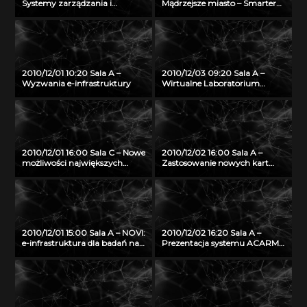
Systemy zarządzania i
Mądrzejsze miasto – Smarter
rezerwacji zasobów w usłudze
City – na przykładzie system
kampusowej projektu Platon
pobierania opłat za wjazd do
centrum w Sztokholmie
2010/12/01 10:20 Sala A –
2010/12/03 09:20 Sala A –
Wyzwania e-infrastruktury
Wirtualne Laboratorium
Interaktywnego Nauczania
jako innowacyjna platforma e-
nauczania o środowisku
naturalnym
2010/12/01 16:00 Sala C – Nowe
2010/12/02 16:00 Sala A –
możliwości największych
Zastosowanie nowych kart
komputerów typu SMP firmy
inteligentnych w
SGI Altrix UV
infrastrukturze PKI z
wykorzystaniem systemu
OPTIcamp
2010/12/01 15:00 Sala A – NOVI:
2010/12/02 16:20 Sala A –
e-infrastruktura dla badań nad
Prezentacja systemu ACARM-
Internetem Przyszłości
ng