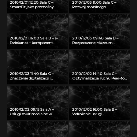
2010/12/01 12:20 Sala C –
2010/12/03 11:00 Sala C –
SmartFit jako przenośny
Rozwój mobilnego
system do monitorowania,
multimedialnego przewodnika
predykcji oraz planowania
turystycznego
treningu wspomagającego
zdrowy tryb życia
2010/12/01 16:00 Sala B – e-
2010/12/03 09:40 Sala B –
Dziekanat – komponent
Rozproszone Muzeum
eUczelni w technologii
Wirtualne jako przykład
otwartego oprogramowania
dystrybucji treści 3D w
architekturze Internetu
Przyszłości
2010/12/03 11:40 Sala C –
2010/12/02 14:40 Sala C –
Znaczenie digitalizacji i
Optymalizacja ruchu Peer-to-
udostępniania zasobów
peer
archiwalnych w Internecie dla
rozwoju nowych inicjatyw
społecznych
2010/12/02 09:15 Sala A –
2010/12/02 16:00 Sala B –
Usługi multimedialne w
Wdrożenie usługi
Trójmiejskiej Sieci
wideokonferencji HD w sieci
Komputerowej – TASK
PIONIER