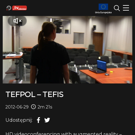
TEFPOL – TEFIS
2012-06-29
2m 21s
Udostępnij:
HD videoconferencing with augmented reality –