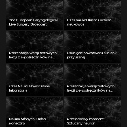
2nd European Laryngological
Czas nauki:Okiem i uchem
Live Surgery Broadcast
naukowca
Prezentacja wersji testowych
Usunięcie nowotworu ślinianki
lekcji z e-podręczników na
przyusznej
Politechnice Łódzkiej – cz. I
Czas Nauki: Nowoczesne
Prezentacja wersji testowych
laboratoria
lekcji z e-podręczników na
Uniwersytecie Przyrodniczym
we Wrocławiu
Nauka Młodych: Układ
Przełomowy moment:
słoneczny
Sztuczny neuron