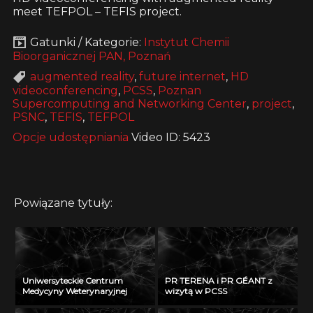
meet TEFPOL – TEFIS project.
Gatunki / Kategorie:
Instytut Chemii
Bioorganicznej PAN, Poznań
augmented reality
,
future internet
,
HD
videoconferencing
,
PCSS
,
Poznan
Supercomputing and Networking Center
,
project
,
PSNC
,
TEFIS
,
TEFPOL
Opcje udostępniania
Video ID: 5423
Powiązane tytuły:
Uniwersyteckie Centrum
PR TERENA i PR GÉANT z
Medycyny Weterynaryjnej
wizytą w PCSS