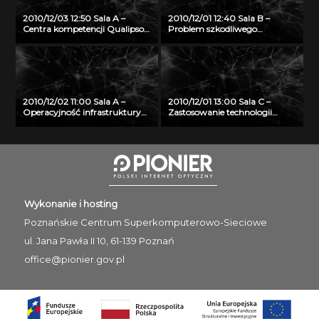
2010/12/03 12:50 Sala A –
2010/12/01 12:40 Sala B –
Centra kompetencji Qualipso –
Problem szkodliwego
globalna inicjatywa
oprogramowania w
stymulująca wykorzystanie
systemach NIX
oprogramowania Open
Source
2010/12/02 11:00 Sala A –
2010/12/01 13:00 Sala C –
Operacyjność infrastruktury
Zastosowanie technologii
PL-Grid w kontekście
Semantic Web w regionalnej
rekomendacji ITIL (R)
sieci telemedycznej
Wykonanie i hosting
Poznańskie Centrum
Superkomputerowo-Sieciowe
ul. Jana Pawła II 10, 61-139 Poznań
office@pionier.gov.pl