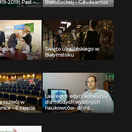
19-2019) Past –
Białostockiej – Gaudeamus
uture – Liva
listów
Święto ul. Kilińskiego w
ch
Białymstoku
Laureat 9. edycji konkursu
y rozwój w
dla młodych wybitnych
ice – 6 zajęcia.
naukowców- dr inż.
Krzysztof Jurczuk