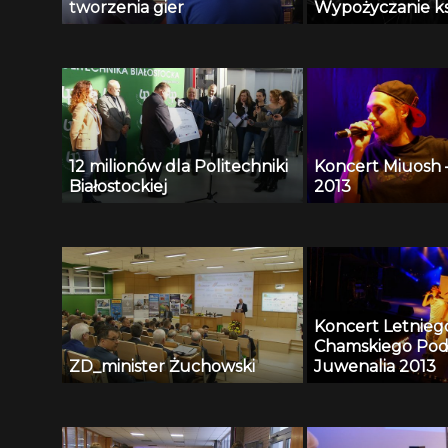
tworzenia gier
Wypożyczanie ks
12 milionów dla Politechniki
Koncert Miuosh 
Białostockiej
2013
Koncert Letnieg
Chamskiego Pod
ZD_minister Żuchowski
Juwenalia 2013