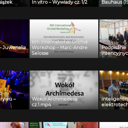
iążek
In vitro – Wywiady cz. 1/2
Bauhaus (19
Present – F
Garkaje
6th International Orchid
– Juwenalia
Workshop – Marc-Andre
Podpisanie 
Selosse
intencyjny
o
rywu –
Wokół Archimedesa
Inteligentn
cz.1.mp4
elektrotechn