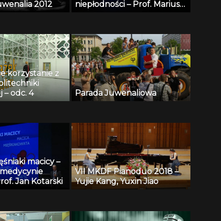
uwenalia 2012
niepłodności – Prof. Mariusz
Zimmer
e korzystanie z
olitechniki
j – odc. 4
Parada Juwenaliowa
ięśniaki macicy –
 medycynie
VII MKDF Pianoduo 2018 –
rof. Jan Kotarski
Yujie Kang, Yuxin Jiao