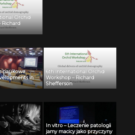
tional Orchid
 Richard
m naukowe
6th International Orchid
velopments in
Workshop – Richard
Shefferson
In vitro – Leczenie patologii
jamy macicy jako przyczyny