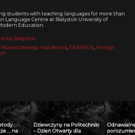
ng students with teaching languages for more than
n Language Centre at Bialystok University of
r Modern Education.
tocka, Białystok
 Nowoczesnego Kształcenia
,
ERASMUS
,
Foreign
ch
etody
Dziewczyny na Politechniki
Odnawialne 
kże … na
– Dzień Otwarty dla
porozumien