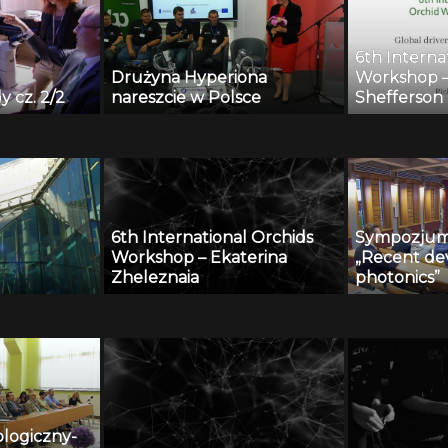
6th Interna
Drużyna Hyperiona
Workshop –
y cz. 2/2
nareszcie w Polsce
Shefferson
6th International Orchids
Sympozju
Workshop – Ekaterina
„Recent de
Zheleznaia
photonics”
ologiczny-