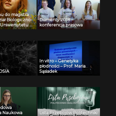
u do magistra
ział Biologiczno-
Diamenty 2018 –
Uniwersytetu w
konferencja prasowa
u
In vitro – Genetyka
płodności – Prof. Maria
OSIA
Sąsiadek
odowa
ja Naukowa
Lista Przebojów Politechniki