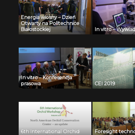
Energia wiosny – Dzień
Otwarty na Politechnice
Białostockiej
In vitro – Wywiad
In vitro – Konferencja
prasowa
CEI 2019
6th International Orchid
Foresight techn