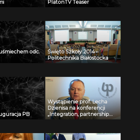
mi
PlatonTV Teaser
z uśmiechem odc.
Święto Szkoły 2014 –
Politechnika Białostocka
Wystąpienie prof. Lecha
Dzienisa na konferencji
auguracja PB
„Integration, partnership
and innovations in civil
engineering and education”