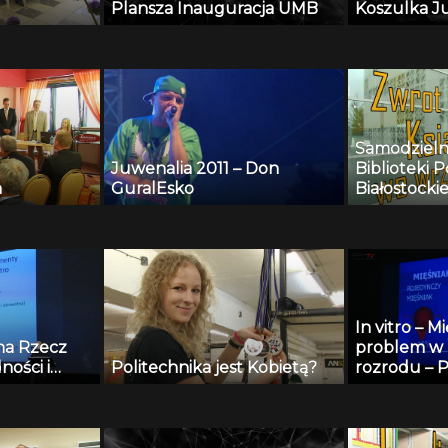
Plansza Inauguracja UMB
Koszulka J
Samodzieln
Juwenalia 2011 – Don
Biblioteki P
h
GuralEsko
Białostockie
In vitro – M
na Rzecz
problem w
ności i
Politechnika jest Kobietą?
rozrodu – P
ji „Nasz