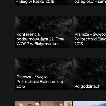
– Bieg w Kasku 2018
odległość” – se
Radiu Akadera – 
2012
Konferencja
Plansza – Święto
podsumowująca 22. Finał
Politechniki Biał
WOŚP w Białymstoku
2015
Plansza – Święto
Politechniki Białostockiej
2015
Po godzinach