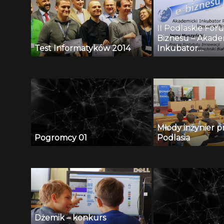
II Podlaskie For
Biznesu – Akade
Test Informatyków 2014
Inkubator
Przedsiębiorczoś
Politechniki Biało
Jerzy Muszyński
Młody inżynier p
Pogromcy 01
Podlasia
Dżemik – konkurs