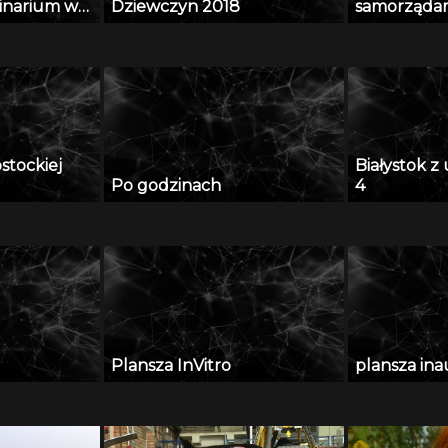
minarium w
Dziewczyn 2018
samorząda
11 grudzień
ostockiej
Białystok 
Po godzinach
4
Plansza InVitro
plansza in