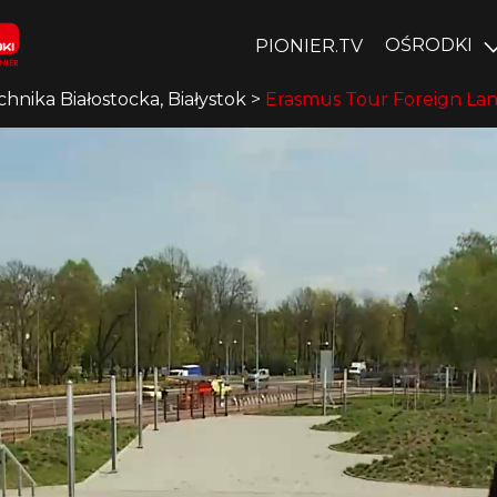
OŚRODKI
PIONIER.TV
chnika Białostocka, Białystok
>
Erasmus Tour Foreign La