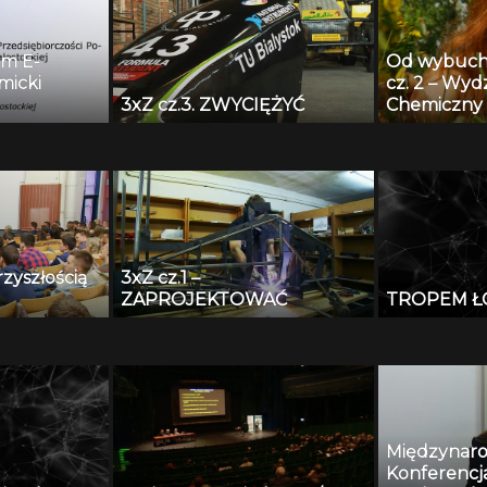
um E-
Od wybuch
micki
cz. 2 – Wyd
3xZ cz.3. ZWYCIĘŻYĆ
Chemiczny 
ci
Białymstok
stockiej –
rzyszłością
3xZ cz.1 –
ZAPROJEKTOWAĆ
TROPEM Ł
Międzynar
Konferenc