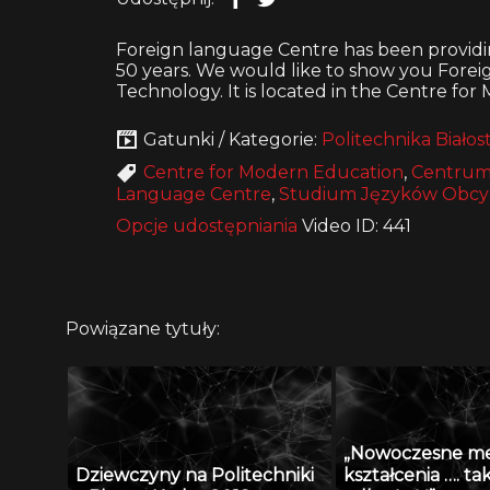
Foreign language Centre has been providi
50 years. We would like to show you Foreig
Technology. It is located in the Centre fo
Gatunki / Kategorie:
Politechnika Białos
Centre for Modern Education
,
Centrum
Language Centre
,
Studium Języków Obcy
Opcje udostępniania
Video ID: 441
Powiązane tytuły:
„Nowoczesne m
Dziewczyny na Politechniki
kształcenia …. ta