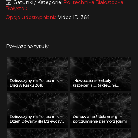
Gatunki / Kategorie:
Politechnika Białostocka,
Białystok
Opcje udostępniania
Video ID: 364
Powiązane tytuły:
Dziewczyny na Politechniki –
„Nowoczesne metody
Bieg w Kasku 2018
kształcenia …. także … na
odległość” – seminarium w
Radiu Akadera – 11 grudzień
2012
Dziewczyny na Politechniki –
Odnawialne żródła energii –
Dzień Otwarty dla Dziewczyn
porozumienie z samorządami
2018