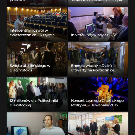
Inteligentny rozwój w
elektrotechnice – 6 zajęcia.
In vitro – Wywiady cz. 2/2
Święto ul. Kilińskiego w
Energia wiosny – Dzień
Białymstoku
Otwarty na Politechnice
Białostockiej
12 milionów dla Politechniki
Koncert Letniego Chamskiego
Białostockiej
Podrywu – Juwenalia 2013