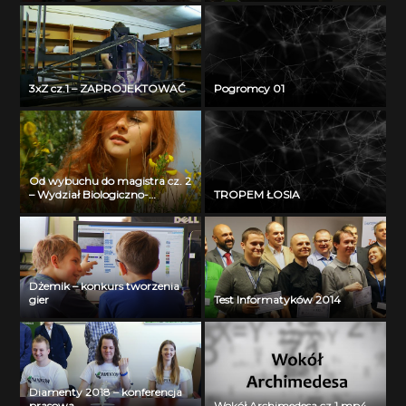
3xZ cz.1 – ZAPROJEKTOWAĆ
Pogromcy 01
Od wybuchu do magistra cz. 2
– Wydział Biologiczno-
TROPEM ŁOSIA
Chemiczny Uniwersytetu w
Białymstoku
Dżemik – konkurs tworzenia
gier
Test Informatyków 2014
Diamenty 2018 – konferencja
prasowa
Wokół Archimedesa cz.1.mp4