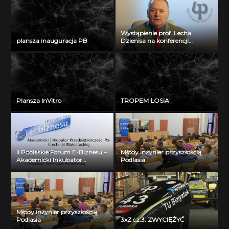
Wystąpienie prof. Lecha
plansza inauguracja PB
Dzienisa na konferencji
„Integration, partnership and
innovations in civil engineering
and education”
Plansza InVitro
TROPEM ŁOSIA
II Podlaskie Forum E-Biznesu –
Młody inżynier przyszłością
Akademicki Inkubator
Podlasia
Przedsiębiorczości Politechniki
Białostockiej – Jerzy Muszyński
Młody inżynier przyszłością
Podlasia
3xZ cz.3. ZWYCIĘŻYĆ