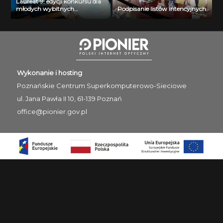
Laureat 9. edycji konkursu dla
młodych wybitnych
Podpisanie listów intencyjnych
naukowców- dr inż. Krzysztof
Jurczuk
Wykonanie i hosting
Poznańskie Centrum
Superkomputerowo-Sieciowe
ul. Jana Pawła II 10, 61-139 Poznań
office@pionier.gov.pl