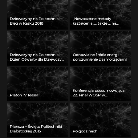
Dziewczyny na Politechniki –
„Nowoczesne metody
Bieg w Kasku 2018
kształcenia …. także … na
odległość” – seminarium w
Radiu Akadera – 11 grudzień
2012
Dziewczyny na Politechniki –
Odnawialne żródła energii –
Dzień Otwarty dla Dziewczyn
porozumienie z samorządami
2018
Konferencja podsumowująca
PlatonTV Teaser
22. Finał WOŚP w
Białymstoku
Plansza – Święto Politechniki
Białostockiej 2015
Po godzinach