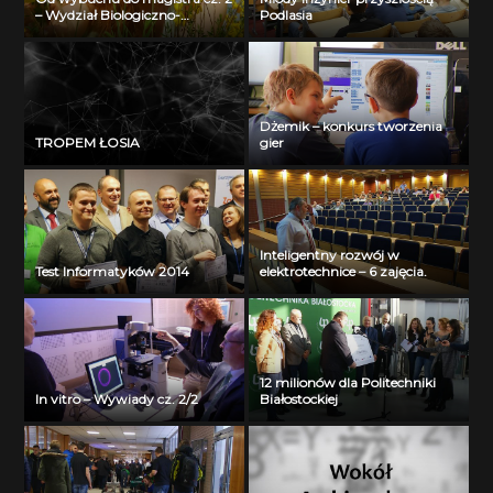
– Wydział Biologiczno-
Podlasia
Chemiczny Uniwersytetu w
Białymstoku
Dżemik – konkurs tworzenia
TROPEM ŁOSIA
gier
Inteligentny rozwój w
Test Informatyków 2014
elektrotechnice – 6 zajęcia.
12 milionów dla Politechniki
In vitro – Wywiady cz. 2/2
Białostockiej