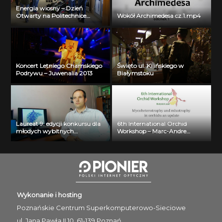
Energia wiosny – Dzień
Otwarty na Politechnice
Wokół Archimedesa cz.1.mp4
Białostockiej
Koncert Letniego Chamskiego
Święto ul. Kilińskiego w
Podrywu – Juwenalia 2013
Białymstoku
Laureat 9. edycji konkursu dla
6th International Orchid
młodych wybitnych
Workshop – Marc-Andre
naukowców- dr inż. Krzysztof
Selosse
Jurczuk
Wykonanie i hosting
Poznańskie Centrum
Superkomputerowo-Sieciowe
ul. Jana Pawła II 10, 61-139 Poznań