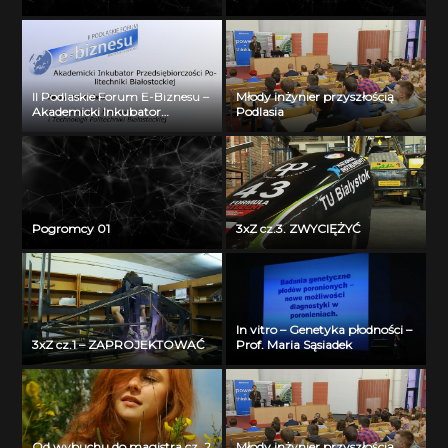
II Podlaskie Forum E-Biznesu –
Młody inżynier przyszłością
Akademicki Inkubator
Podlasia
Przedsiębiorczości Politechniki
Białostockiej – Jerzy Muszyński
Pogromcy 01
3xZ cz.3. ZWYCIĘŻYĆ
In vitro – Genetyka płodności –
3xZ cz.1 – ZAPROJEKTOWAĆ
Prof. Maria Sąsiadek
Od wybuchu do magistra cz. 2
Młody inżynier przyszłością