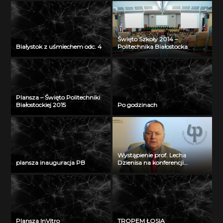
Święto Szkoły 2014 –
Białystok z uśmiechem odc. 4
Politechnika Białostocka
Plansza – Święto Politechniki
Białostockiej 2015
Po godzinach
Wystąpienie prof. Lecha
plansza inauguracja PB
Dzienisa na konferencji
„Integration, partnership and
innovations in civil engineering
and education”
Plansza InVitro
TROPEM ŁOSIA