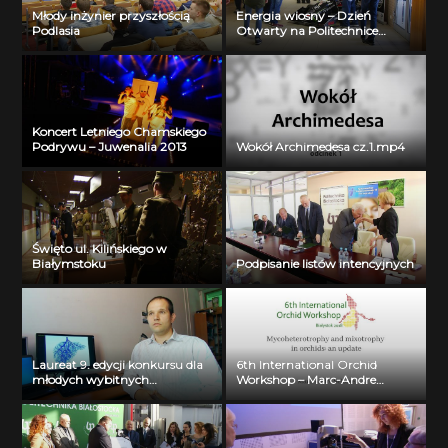
Młody inżynier przyszłością
Energia wiosny – Dzień
Podlasia
Otwarty na Politechnice
Białostockiej
Koncert Letniego Chamskiego
Podrywu – Juwenalia 2013
Wokół Archimedesa cz.1.mp4
Święto ul. Kilińskiego w
Białymstoku
Podpisanie listów intencyjnych
Laureat 9. edycji konkursu dla
6th International Orchid
młodych wybitnych
Workshop – Marc-Andre
naukowców- dr inż. Krzysztof
Selosse
Jurczuk