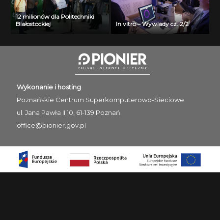
12 milionów dla Politechniki
Białostockiej
In vitro – Wywiady cz. 2/2
Wykonanie i hosting
Poznańskie Centrum
Superkomputerowo-Sieciowe
ul. Jana Pawła II 10, 61-139 Poznań
office@pionier.gov.pl