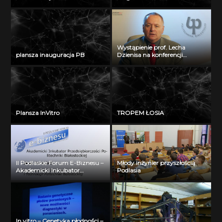
Wystąpienie prof. Lecha
plansza inauguracja PB
Dzienisa na konferencji
„Integration, partnership and
innovations in civil engineering
and education”
Plansza InVitro
TROPEM ŁOSIA
II Podlaskie Forum E-Biznesu –
Młody inżynier przyszłością
Akademicki Inkubator
Podlasia
Przedsiębiorczości Politechniki
Białostockiej – Jerzy Muszyński
In vitro – Genetyka płodności –