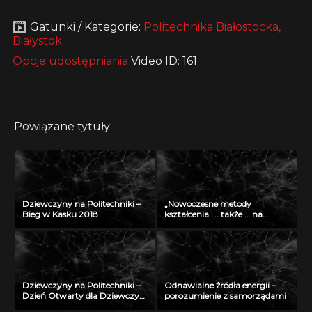
Gatunki / Kategorie:
Politechnika Białostocka,
Białystok
Opcje udostępniania
Video ID: 161
Powiązane tytuły:
Dziewczyny na Politechniki –
„Nowoczesne metody
Bieg w Kasku 2018
kształcenia …. także … na
odległość” – seminarium w
Radiu Akadera – 11 grudzień
2012
Dziewczyny na Politechniki –
Odnawialne żródła energii –
Dzień Otwarty dla Dziewczyn
porozumienie z samorządami
2018