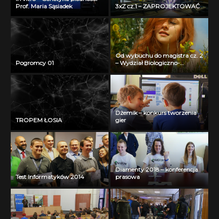
Prof. Maria Sąsiadek
3xZ cz.1 – ZAPROJEKTOWAĆ
Od wybuchu do magistra cz. 2
Pogromcy 01
– Wydział Biologiczno-
Chemiczny Uniwersytetu w
Białymstoku
Dżemik – konkurs tworzenia
TROPEM ŁOSIA
gier
Diamenty 2018 – konferencja
Test Informatyków 2014
prasowa