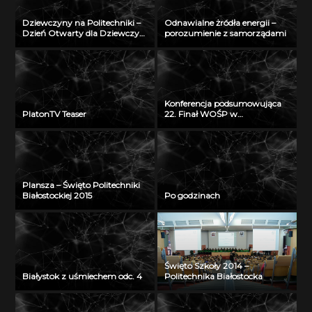
Dziewczyny na Politechniki –
Odnawialne żródła energii –
Dzień Otwarty dla Dziewczyn
porozumienie z samorządami
2018
Konferencja podsumowująca
PlatonTV Teaser
22. Finał WOŚP w
Białymstoku
Plansza – Święto Politechniki
Białostockiej 2015
Po godzinach
Święto Szkoły 2014 –
Białystok z uśmiechem odc. 4
Politechnika Białostocka