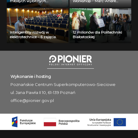
młodych wybitnych
Workshop – Marc-Andre
naukowców- dr inż. Krzysztof
Selosse
Jurczuk
Inteligentny rozwój w
12 milionów dla Politechniki
elektrotechnice – 6 zajęcia.
Białostockiej
Wykonanie i hosting
Poznańskie Centrum
Superkomputerowo-Sieciowe
ul. Jana Pawła II 10, 61-139 Poznań
office@pionier.gov.pl