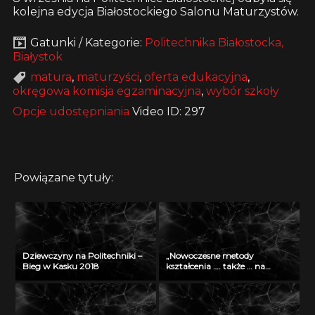
kolejna edycja Białostockiego Salonu Maturzystów.
Gatunki / Kategorie:
Politechnika Białostocka,
Białystok
matura
,
maturzyści
,
oferta edukacyjna
,
okręgowa komisja egzaminacyjna
,
wybór szkoły
Opcje udostępniania
Video ID: 297
Powiązane tytuły:
Dziewczyny na Politechniki –
„Nowoczesne metody
Bieg w Kasku 2018
kształcenia …. także … na
odległość” – seminarium w
Radiu Akadera – 11 grudzień
2012