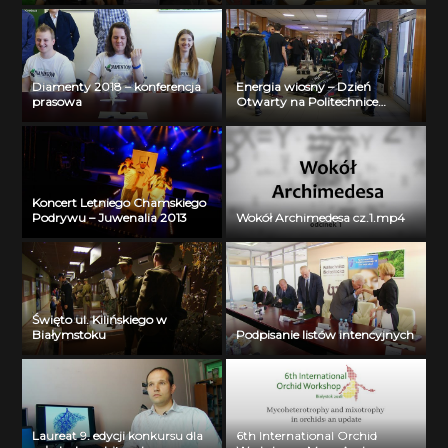
Diamenty 2018 – konferencja
Energia wiosny – Dzień
prasowa
Otwarty na Politechnice
Białostockiej
Koncert Letniego Chamskiego
Podrywu – Juwenalia 2013
Wokół Archimedesa cz.1.mp4
Święto ul. Kilińskiego w
Białymstoku
Podpisanie listów intencyjnych
Laureat 9. edycji konkursu dla
6th International Orchid