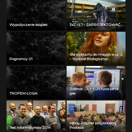
Wypożyczanie książek
3xZ cz.1 – ZAPROJEKTOWAĆ
Od wybuchu do magistra cz. 2
Pogromcy 01
– Wydział Biologiczno-
Chemiczny Uniwersytetu w
Białymstoku
Dżemik – konkurs tworzenia
TROPEM ŁOSIA
gier
Młody inżynier przyszłością
Test Informatyków 2014
Podlasia