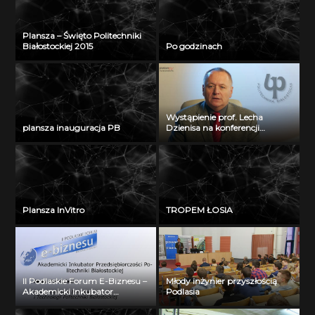
Plansza – Święto Politechniki
Białostockiej 2015
Po godzinach
Wystąpienie prof. Lecha
plansza inauguracja PB
Dzienisa na konferencji
„Integration, partnership and
innovations in civil engineering
and education”
Plansza InVitro
TROPEM ŁOSIA
II Podlaskie Forum E-Biznesu –
Młody inżynier przyszłością
Akademicki Inkubator
Podlasia
Przedsiębiorczości Politechniki
Białostockiej – Jerzy Muszyński