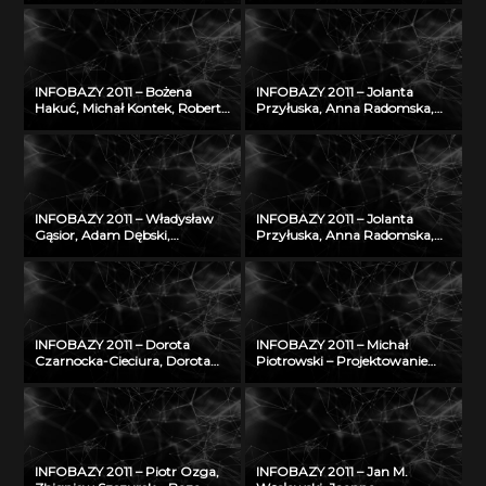
– Informatyczna platforma
MORSKICH PUBLIKACJI –
naukowa do wymiany wiedzy
realizacja, stan obecny i
o zagrożeniu nowotworami
przyszłość
złośliwymi
INFOBAZY 2011 – Bożena
INFOBAZY 2011 – Jolanta
Hakuć, Michał Kontek, Robert
Przyłuska, Anna Radomska,
Szczodruch – Regionalny
Konrad Rydzyński – Platforma
portal wiedzy, czyli co
informatyczna do
możemy znaleźć w
efektywnego zarządzania
Pomorskiej Bibliotece Cyfrowej
wiedzą i badaniami
naukowymi w IMP w Łodzi
INFOBAZY 2011 – Władysław
INFOBAZY 2011 – Jolanta
Gąsior, Adam Dębski,
Przyłuska, Anna Radomska,
Zbigniew Moser† – Modyfikacje
Konrad Rydzyński – Platforma
bazy danych SURDAT
informatyczna do
właściwości
efektywnego zarządzania
fizykochemicznych metali i
wiedzą i badaniami
stopów
naukowymi w IMP w Łodzi
INFOBAZY 2011 – Dorota
INFOBAZY 2011 – Michał
Czarnocka-Cieciura, Dorota
Piotrowski – Projektowanie
Gazicka-Wójtowicz –
struktury bazy
Repozytorium Cyfrowe
oceanograficznych danych
Instytutów Naukowych – coś
modelowych w warunkach
więcej niż Biblioteka Cyfrowa
ograniczonych zasobów
INFOBAZY 2011 – Piotr Ozga,
INFOBAZY 2011 – Jan M.