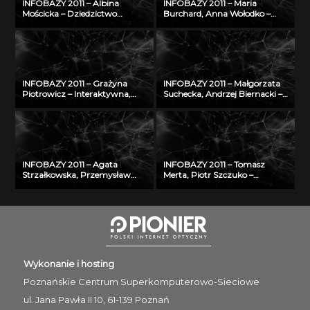
INFOBAZY 2011 – Albina
INFOBAZY 2011 – Maria
Mościcka – Dziedzictwo
Burchard, Anna Wołodko –
kulturowe w GIS na
NUKAT – autostrada informacji
przykładzie aplikacji
cyfrowej
GEOHeritage
INFOBAZY 2011 – Grażyna
INFOBAZY 2011 – Małgorzata
Piotrowicz – Interaktywna,
Suchecka, Andrzej Biernacki –
multimedialna bibliografia
Rozwój internetowej bazy
Śląska
wiedzy w zakresie
bezpieczeństwa i ochrony
człowieka w środowisku pracy
INFOBAZY 2011 – Agata
INFOBAZY 2011 – Tomasz
Strzałkowska, Przemysław
Merta, Piotr Szczuko –
Makuch – Walidacja danych
Algorytm automatycznego
opisujących fizyczne
rozpoznawania treści tablicy
właściwości aerozoli
rejestracyjnej i wyszukiwania
atmosferycznych
pojazdów w bazie danych
Wykonanie i hosting
Poznańskie Centrum
Superkomputerowo-Sieciowe
ul. Jana Pawła II 10, 61-139 Poznań