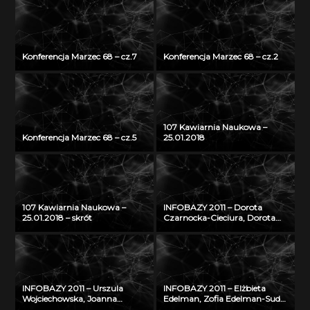
Konferencja Marzec 68 – cz.7
Konferencja Marzec 68 – cz.2
107 Kawiarnia Naukowa –
Konferencja Marzec 68 – cz.5
25.01.2018
107 Kawiarnia Naukowa –
INFOBAZY 2011 – Dorota
25.01.2018 – skrót
Czarnocka-Cieciura, Dorota
Gazicka-Wójtowicz –
Repozytorium Cyfrowe
Instytutów Naukowych – coś
więcej niż Biblioteka Cyfrowa
INFOBAZY 2011 – Urszula
INFOBAZY 2011 – Elżbieta
Wojciechowska, Joanna
Edelman, Zofia Edelman-Sudoł
Didkowska, Agnieszka Koćmiel
– Biblioteka Cyfrowa ŚWIAT