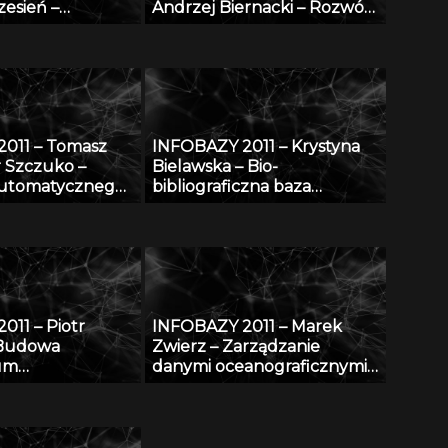
zesień –
Andrzej Biernacki – Rozwój
syntezy obrazów
internetowej bazy wiedzy w
, z
zakresie bezpieczeństwa i
niem metod
ochrony człowieka w
wnej indukcji
środowisku pracy
ów przybliżonych
011 – Tomasz
INFOBAZY 2011 – Krystyna
r Szczuko –
Bielawska – Bio-
automatycznego
bibliograficzna baza
nia treści
Biblioteki Jagiellońskiej
stracyjnej i
dotycząca Polaków XX i XXI
ia pojazdów w
wieku – historia i stan
ch
obecny
011 – Piotr
INFOBAZY 2011 – Marek
 Budowa
Zwierz – Zarządzanie
um
danymi oceanograficznymi
owych póz
w systemie Zintegrowanego
etoda estymacji
System Przetwarzania
dstawie
Danych Oceanograficznych
 2D