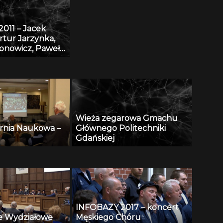
011 – Jacek
rtur Jarzynka,
ronowicz, Paweł
 Baza danych
 eDmuchawka
Wieża zegarowa Gmachu
rnia Naukowa –
Głównego Politechniki
Gdańskiej
INFOBAZY 2017 – koncert
e Wydziałowe
Męskiego Chóru