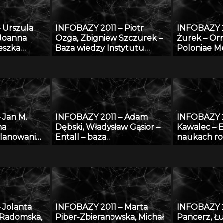
 Urszula
INFOBAZY 2011 – Piotr
INFOBAZY 
 Joanna
Ozga, Zbigniew Szczurek –
Żurek – O
eszka
Baza wiedzy Instytutu
Poloniae Me
matyczna
Techniki Budowlanej –
sztuka śre
owa do
udostępnienie potencjału
ziemiach po
 o
naukowego ITB nauce i
form i detal
otworami
gospodarce
europejski
 Jan M.
INFOBAZY 2011 – Adam
INFOBAZY 2
na
Dębski, Władysław Gąsior –
Kawalec – E
Planowanie
Entall – baza
naukach ro
 morzu –
eksperymentalnych danych
charakterys
u do
termodynamicznych
doboru i oc
układu Li-Si
kontekście
danych
 Jolanta
INFOBAZY 2011 – Marta
INFOBAZY 2
 Radomska,
Piber-Zbieranowska, Michał
Pancerz, Łu