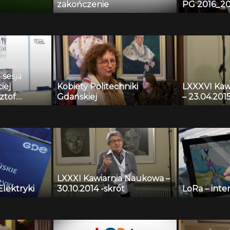
zakończenie
PG 2016_20
sesja
iej
Kobiety Politechniki
LXXXVI Kaw
ztof
Gdańskiej
– 23.04.2015
drzej
yk
ozytorium
h i
magania
oringu
icznej
LXXXI Kawiarnia Naukowa –
Elektryki
30.10.2014 -skrót
LoRa – inte