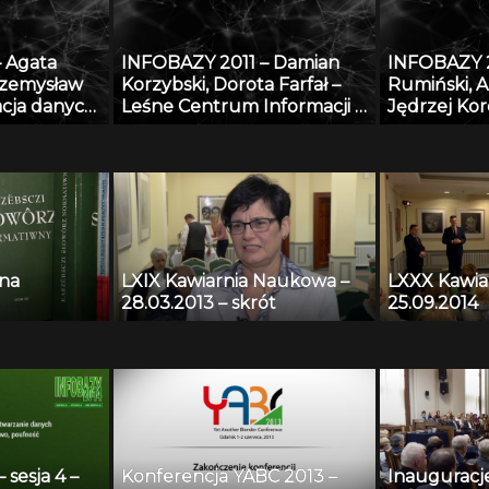
bazy
 bazę
 Agata
INFOBAZY 2011 – Damian
INFOBAZY 2
abstraktową
rzemysław
Korzybski, Dorota Farfał –
Rumiński, A
em
cja danych
Leśne Centrum Informacji –
Jędrzej Ko
 YA
czne
platforma informacyjna
Tekliński –
zoli
monitoringu środowiska
platformy
h
przyrodniczego w Polsce
 na
LXIX Kawiarnia Naukowa –
LXXX Kawia
28.03.2013 – skrót
25.09.2014
sesja 4 –
Konferencja YABC 2013 –
Inauguracj