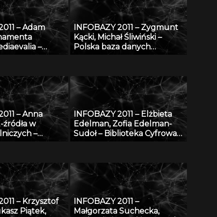
2011 – Adam
INFOBAZY 2011 – Zygmunt
rnamenta
Kącki, Michał Śliwiński –
diaevalia –
Polska baza danych
dniowieczna na
fitosocjologicznych
lskich: katalog
„SynBiotSilesiae” – podstawy
u na tle
działania, zasoby i
m
perspektywy
011 – Anna
INFOBAZY 2011 – Elżbieta
-źródła w
Edelman, Zofia Edelman-
lniczych –
Sudoł – Biblioteka Cyfrowa
tyka, kryteria
ŚWIAT MORSKICH
eny jakości w
PUBLIKACJI – realizacja,
 tworzenia baz
stan obecny i przyszłość
011 – Krzysztof
INFOBAZY 2011 –
kasz Piątek,
Małgorzata Suchecka,