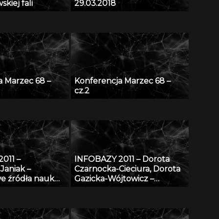
kiej fali
29.03.2018
a Marzec 68 –
Konferencja Marzec 68 –
cz.2
011 –
INFOBAZY 2011 – Dorota
Janiak –
Czarnocka-Cieciura, Dorota
e źródła nauk
Gazicka-Wójtowicz –
zno-
Repozytorium Cyfrowe
zych
Instytutów Naukowych –
coś więcej niż Biblioteka
Cyfrowa