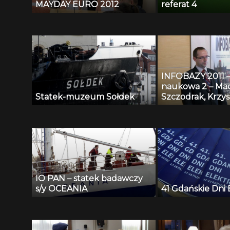
MAYDAY EURO 2012
referat 4
INFOBAZY 2011 – 
naukowa 2 – Mac
Statek-muzeum Sołdek
Szczodrak, Krzys
Kopaczewski, An
Czyżewski, Henr
Krawczyk – Rep
nagrań testowyc
algorytmy wspo
systemów monit
przestrzeni publ
IO PAN – statek badawczy
s/y OCEANIA
41 Gdańskie Dni 