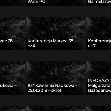
WZiE PG
Na mistrzows
zec 68 –
Konferencja Marzec 68 –
Konferencj
cz.4
cz.7
INFOBAZY 2
aukowa –
107 Kawiarnia Naukowa –
Małgorzata 
25.01.2018 – skrót
Bazodanow
matematyc
przyrodnic