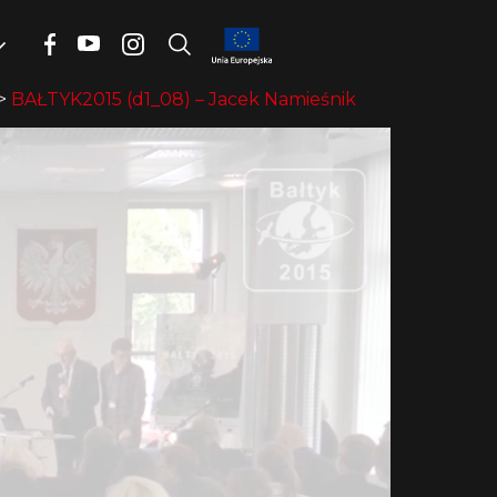
>
BAŁTYK2015 (d1_08) – Jacek Namieśnik