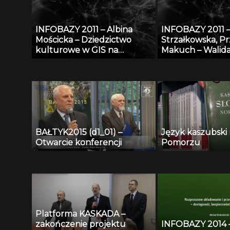
bibliograficznej 
danych AGRO w
INFOBAZY 2011 – Albina
INFOBAZY 2011 –
bibliograficzno-
Mościcka – Dziedzictwo
Strzałkowska, P
z wykorzystani
kulturowe w GIS na
Makuch – Walida
oprogramowania
przykładzie aplikacji
opisujących fizy
GEOHeritage
właściwości aero
atmosferycznyc
BAŁTYK2015 (d1_01) –
Język kaszubski
Otwarcie konferencji
Pomorzu
Platforma KASKADA –
zakończenie projektu
INFOBAZY 2014 – 