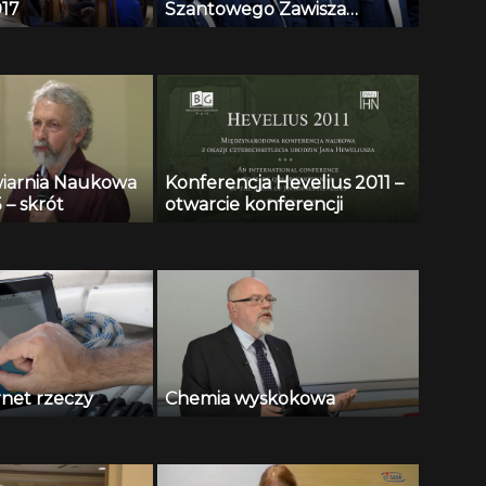
17
Szantowego Zawisza
Czarny
iarnia Naukowa
Konferencja Hevelius 2011 –
 – skrót
otwarcie konferencji
rnet rzeczy
Chemia wyskokowa