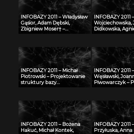
INFOBAZY 2011 – Władysław
INFOBAZY 2011 –
Gąsior, Adam Dębski,
Wojciechowska,
Zbigniew Moser† –
Didkowska, Agni
Modyfikacje bazy danych
Koćmiel – Infor
SURDAT właściwości
platforma nauk
fizykochemicznych metali i
wymiany wiedzy
stopów
zagrożeniu now
złośliwymi
INFOBAZY 2011 – Michał
INFOBAZY 2011 –
Piotrowski – Projektowanie
Węsławski, Joan
struktury bazy
Piwowarczyk – 
oceanograficznych danych
przestrzenne w
modelowych w warunkach
problem dostęp
ograniczonych zasobów
danych
INFOBAZY 2011 – Bożena
INFOBAZY 2011 –
Hakuć, Michał Kontek,
Przyłuska, Anna