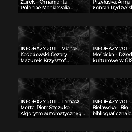
Żurek – Ornamenta
Przyłuska, Anna
Poloniae Mediaevalia –
Konrad Rydzyńsk
sztuka średniowieczna na
Platforma infor
ziemiach polskich: katalog
efektywnego za
form i detalu na tle
wiedzą i badania
europejskim
naukowymi w IM
INFOBAZY 2011 – Michał
INFOBAZY 2011 –
Kosiedowski, Cezary
Mościcka – Dzie
Mazurek, Krzysztof
kulturowe w GIS
Słowiński, Maciej Stroiński,
przykładzie aplik
Karol Szymański, Jan
GEOHeritage
Węglarz, Kacper Zdanowicz
– Raportowanie do
regionalnego nadzoru
specjalistycznego w oparciu
INFOBAZY 2011 – Tomasz
INFOBAZY 2011 –
o bazę anonimowych
Merta, Piotr Szczuko –
Bielawska – Bio-
przypadków medycznych
Algorytm automatycznego
bibliograficzna 
rozpoznawania treści
Biblioteki Jagiell
tablicy rejestracyjnej i
dotycząca Polak
wyszukiwania pojazdów w
wieku – historia i