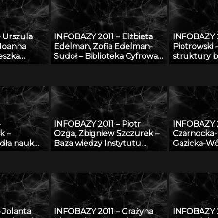
Cyfrowej
 Urszula
INFOBAZY 2011 – Elżbieta
INFOBAZY 2
 Joanna
Edelman, Zofia Edelman-
Piotrowski 
eszka
Sudoł – Biblioteka Cyfrowa
struktury 
matyczna
ŚWIAT MORSKICH
oceanograf
owa do
PUBLIKACJI – realizacja,
modelowyc
 o
stan obecny i przyszłość
ograniczon
otworami
–
INFOBAZY 2011 – Piotr
INFOBAZY 2
k –
Ozga, Zbigniew Szczurek –
Czarnocka-C
dła nauk
Baza wiedzy Instytutu
Gazicka-Wó
Techniki Budowlanej –
Repozytor
udostępnienie potencjału
Instytutów
naukowego ITB nauce i
coś więcej n
gospodarce
Cyfrowa
 Jolanta
INFOBAZY 2011 – Grażyna
INFOBAZY 2