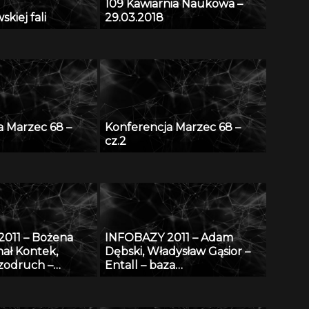
109 Kawiarnia Naukowa –
kiej fali
29.03.2018
a Marzec 68 –
Konferencja Marzec 68 –
cz.2
011 – Bożena
INFOBAZY 2011 – Adam
hał Kontek,
Dębski, Władysław Gąsior –
zodruch –
Entall – baza
portal wiedzy,
eksperymentalnych danych
ożemy znaleźć w
termodynamicznych
Bibliotece
układu Li-Si