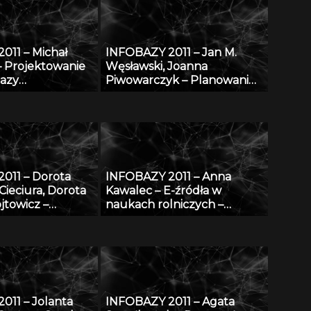
011 – Michał
INFOBAZY 2011 – Jan M.
– Projektowanie
Węsławski, Joanna
bazy
Piwowarczyk – Planowanie
icznych danych
przestrzenne w morzu –
h w warunkach
problem dostępu do
ych zasobów
danych
011 – Dorota
INFOBAZY 2011 – Anna
ieciura, Dorota
Kawalec – E-źródła w
jtowicz –
naukach rolniczych –
ium Cyfrowe
charakterystyka, kryteria
 Naukowych –
doboru i oceny jakości w
iż Biblioteka
kontekście tworzenia baz
danych
011 – Jolanta
INFOBAZY 2011 – Agata