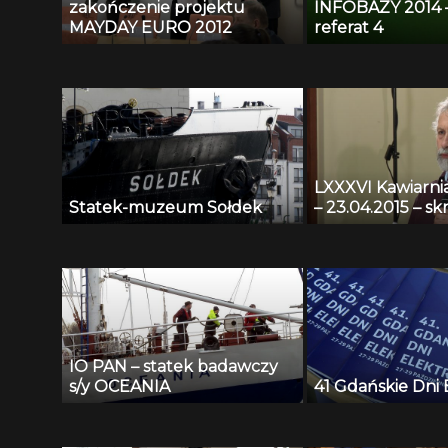
zakończenie projektu
INFOBAZY 2014 – 
MAYDAY EURO 2012
referat 4
LXXXVI Kawiarn
Statek-muzeum Sołdek
– 23.04.2015 – sk
IO PAN – statek badawczy
s/y OCEANIA
41 Gdańskie Dni 