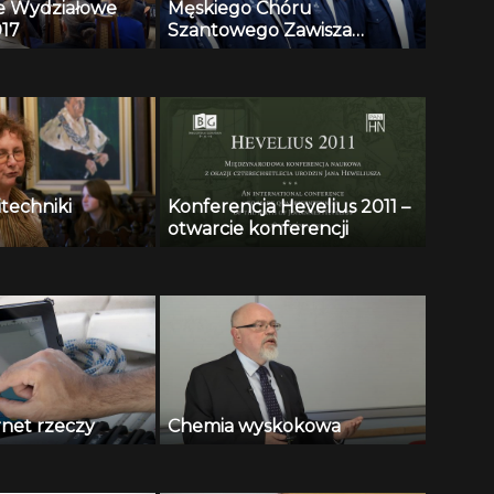
e Wydziałowe
Męskiego Chóru
17
Szantowego Zawisza
Czarny
itechniki
Konferencja Hevelius 2011 –
otwarcie konferencji
rnet rzeczy
Chemia wyskokowa