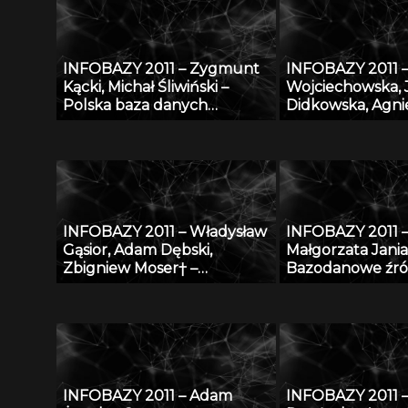
INFOBAZY 2011 – Zygmunt
INFOBAZY 2011 –
Kącki, Michał Śliwiński –
Wojciechowska,
Polska baza danych
Didkowska, Agni
fitosocjologicznych
Koćmiel – Infor
„SynBiotSilesiae” – podstawy
platforma nauk
działania, zasoby i
wymiany wiedzy
perspektywy
zagrożeniu now
złośliwymi
INFOBAZY 2011 – Władysław
INFOBAZY 2011 
Gąsior, Adam Dębski,
Małgorzata Jania
Zbigniew Moser† –
Bazodanowe źró
Modyfikacje bazy danych
matematyczno-
SURDAT właściwości
przyrodniczych
fizykochemicznych metali i
stopów
INFOBAZY 2011 – Adam
INFOBAZY 2011 –