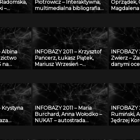
 Radomska,
Piotrowicz – Interaktywna,
Oprządek, 
i –
multimedialna bibliografia
Magdalena 
matyczna do
Śląska
Łukasz Jan
rządzania
Lisowski, Em
mi
Maciej Koss
P w Łodzi
– Bazy dan
genomiki, b
jakości pr
 Albina
INFOBAZY 2011 – Krzysztof
INFOBAZY 2
pochodzeni
dzictwo
Pancerz, Łukasz Piątek,
Zwierz – Za
 na
Mariusz Wrzesień –
danymi oce
acji
Walidacja syntezy obrazów
w systemie
medycznych, z
System Prz
zastosowaniem metod
Danych Oc
konstruktywnej indukcji
oraz zbiorów przybliżonych
 Krystyna
INFOBAZY 2011 – Maria
INFOBAZY 2
Burchard, Anna Wołodko –
Rumiński, A
baza
NUKAT – autostrada
Jędrzej Ko
ońskiej
informacji cyfrowej
Tekliński –
ów XX i XXI
platformy
 stan