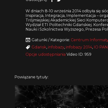
W dniach 8-10 września 2014 odbyła się s
Inspiracja, Integracja, Implementacja – o
Trójmiejskiej Akademickiej Sieci Komputero
Wydział ETI Politechniki Gdańskiej. Konfe
Nauki i Szkolnictwa Wyższego, Prezesa Pols
Gatunki / Kategorie:
Centrum Informaty
Gdańsk
,
infobazy
,
infobazy 2014
,
IO PAN
Opcje udostępniania
Video ID: 959
Powiązane tytuły: