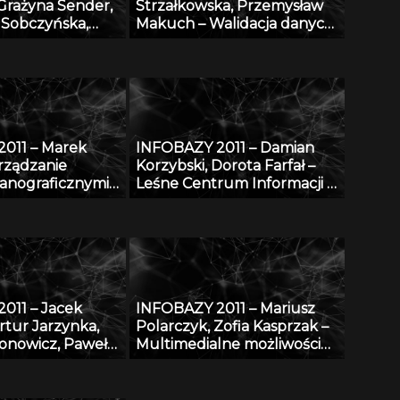
Grażyna Sender,
Strzałkowska, Przemysław
Sobczyńska,
Makuch – Walidacja danych
kowski, Paweł
opisujących fizyczne
ilia Bagnicka,
właściwości aerozoli
akowski, Cong Le
atmosferycznych
ych z zakresu
iotechnologii i
oduktów
011 – Marek
INFOBAZY 2011 – Damian
a zwierzęcego
rządzanie
Korzybski, Dorota Farfał –
anograficznymi
Leśne Centrum Informacji –
 Zintegrowanego
platforma informacyjna
etwarzania
monitoringu środowiska
eanograficznych
przyrodniczego w Polsce
011 – Jacek
INFOBAZY 2011 – Mariusz
rtur Jarzynka,
Polarczyk, Zofia Kasprzak –
ronowicz, Paweł
Multimedialne możliwości
 Baza danych
informacyjne bazy AGRO
 eDmuchawka
realizowane w projekcie
„Rozbudowa i