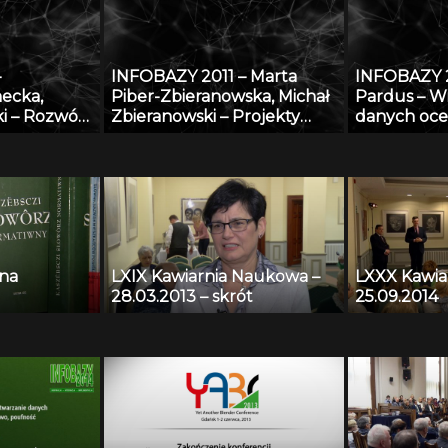
–
INFOBAZY 2011 – Marta
INFOBAZY 2
ecka,
Piber-Zbieranowska, Michał
Pardus – Wi
i – Rozwój
Zbieranowski – Projekty
danych oce
zy wiedzy w
utworzenia geograficzno-
przy zasto
zeństwa i
historycznych baz danych
technologii
ka w
przy użyciu systemu GIS:
y
Mazowsze i woj. kaliskie do
końca XVI w.
 na
LXIX Kawiarnia Naukowa –
LXXX Kawia
28.03.2013 – skrót
25.09.2014