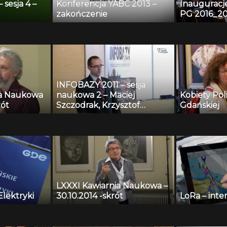
sesja 4 –
Konferencja YABC 2013 –
Inauguracj
zakończenie
PG 2016_20
INFOBAZY 2011 – sesja
ia Naukowa
naukowa 2 – Maciej
Kobiety Pol
rót
Szczodrak, Krzysztof
Gdańskiej
Kopaczewski, Andrzej
Czyżewski, Henryk
Krawczyk – Repozytorium
nagrań testowych i
algorytmy wspomagania
systemów monitoringu
przestrzeni publicznej
LXXXI Kawiarnia Naukowa –
Elektryki
30.10.2014 -skrót
LoRa – inte