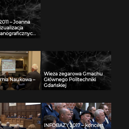
przekształcenie
bibliograficznej bazy
danych AGRO w bazę
011 – Joanna
bibliograficzno-abstraktową
zualizacja
z wykorzystaniem
anograficznych
oprogramowania YA
sowaniu
 GIS
Wieża zegarowa Gmachu
rnia Naukowa –
Głównego Politechniki
Gdańskiej
INFOBAZY 2017 – koncert