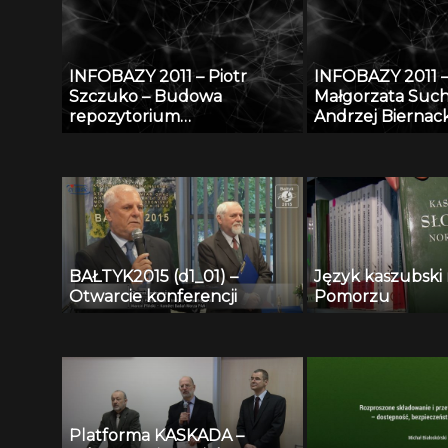
bazie danych
obecny
INFOBAZY 2011 – Piotr
INFOBAZY 2011 
Szczuko – Budowa
Małgorzata Such
repozytorium
Andrzej Biernack
trójwymiarowych póz
internetowej ba
postaci i metoda estymacji
zakresie bezpiec
pozy na podstawie
ochrony człowie
obserwacji 2D
środowisku prac
BAŁTYK2015 (d1_01) –
Język kaszubski
Otwarcie konferencji
Pomorzu
Platforma KASKADA –