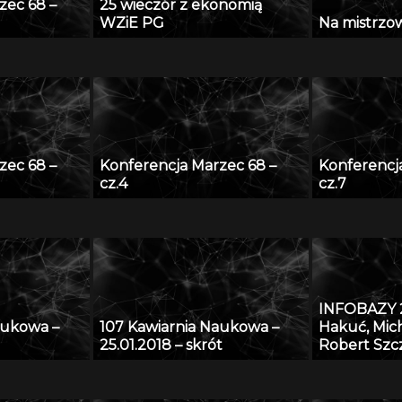
zec 68 –
25 wieczór z ekonomią
WZiE PG
Na mistrzows
zec 68 –
Konferencja Marzec 68 –
Konferencj
cz.4
cz.7
INFOBAZY 2
aukowa –
107 Kawiarnia Naukowa –
Hakuć, Mic
25.01.2018 – skrót
Robert Szc
Regionalny 
czyli co m
Pomorskiej 