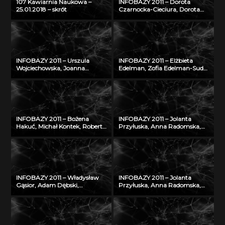
107 Kawiarnia Naukowa –
INFOBAZY 2011 – Dorota
25.01.2018 – skrót
Czarnocka-Cieciura, Dorota
Gazicka-Wójtowicz –
Repozytorium Cyfrowe
Instytutów Naukowych – coś
więcej niż Biblioteka Cyfrowa
INFOBAZY 2011 – Urszula
INFOBAZY 2011 – Elżbieta
Wojciechowska, Joanna
Edelman, Zofia Edelman-Sudoł
Didkowska, Agnieszka Koćmiel
– Biblioteka Cyfrowa ŚWIAT
– Informatyczna platforma
MORSKICH PUBLIKACJI –
naukowa do wymiany wiedzy
realizacja, stan obecny i
o zagrożeniu nowotworami
przyszłość
złośliwymi
INFOBAZY 2011 – Bożena
INFOBAZY 2011 – Jolanta
Hakuć, Michał Kontek, Robert
Przyłuska, Anna Radomska,
Szczodruch – Regionalny
Konrad Rydzyński – Platforma
portal wiedzy, czyli co
informatyczna do
możemy znaleźć w
efektywnego zarządzania
Pomorskiej Bibliotece Cyfrowej
wiedzą i badaniami
naukowymi w IMP w Łodzi
INFOBAZY 2011 – Władysław
INFOBAZY 2011 – Jolanta
Gąsior, Adam Dębski,
Przyłuska, Anna Radomska,
Zbigniew Moser† – Modyfikacje
Konrad Rydzyński – Platforma
bazy danych SURDAT
informatyczna do
właściwości
efektywnego zarządzania
fizykochemicznych metali i
wiedzą i badaniami
stopów
naukowymi w IMP w Łodzi