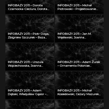
INFOBAZY 2011 – Dorota
INFOBAZY 2011 – Michał
Czarnocka-Cieciura, Dorota
Piotrowski – Projektowanie
Gazicka-Wójtowicz –
struktury bazy
Repozytorium Cyfrowe
oceanograficznych danych
Instytutów Naukowych – coś
modelowych w warunkach
więcej niż Biblioteka Cyfrowa
ograniczonych zasobów
INFOBAZY 2011 – Piotr Ozga,
INFOBAZY 2011 – Jan M.
Zbigniew Szczurek – Baza
Węsławski, Joanna
wiedzy Instytutu Techniki
Piwowarczyk – Planowanie
Budowlanej – udostępnienie
przestrzenne w morzu –
potencjału naukowego ITB
problem dostępu do danych
nauce i gospodarce
INFOBAZY 2011 – Urszula
INFOBAZY 2011 – Adam Żurek
Wojciechowska, Joanna
– Ornamenta Poloniae
Didkowska, Agnieszka Koćmiel
Mediaevalia – sztuka
– Informatyczna platforma
średniowieczna na ziemiach
naukowa do wymiany wiedzy
polskich: katalog form i detalu
o zagrożeniu nowotworami
na tle europejskim
złośliwymi
INFOBAZY 2011 – Adam
INFOBAZY 2011 – Michał
Dębski, Władysław Gąsior –
Kosiedowski, Cezary Mazurek,
Entall – baza
Krzysztof Słowiński, Maciej
eksperymentalnych danych
Stroiński, Karol Szymański, Jan
termodynamicznych układu
Węglarz, Kacper Zdanowicz –
Li-Si
Raportowanie do regionalnego