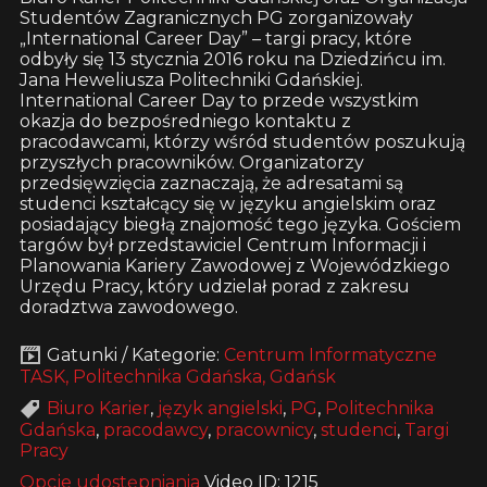
Studentów Zagranicznych PG zorganizowały
„International Career Day” – targi pracy, które
odbyły się 13 stycznia 2016 roku na Dziedzińcu im.
Jana Heweliusza Politechniki Gdańskiej.
International Career Day to przede wszystkim
okazja do bezpośredniego kontaktu z
pracodawcami, którzy wśród studentów poszukują
przyszłych pracowników. Organizatorzy
przedsięwzięcia zaznaczają, że adresatami są
studenci kształcący się w języku angielskim oraz
posiadający biegłą znajomość tego języka. Gościem
targów był przedstawiciel Centrum Informacji i
Planowania Kariery Zawodowej z Wojewódzkiego
Urzędu Pracy, który udzielał porad z zakresu
doradztwa zawodowego.
Gatunki / Kategorie:
Centrum Informatyczne
TASK, Politechnika Gdańska, Gdańsk
Biuro Karier
,
język angielski
,
PG
,
Politechnika
Gdańska
,
pracodawcy
,
pracownicy
,
studenci
,
Targi
Pracy
Opcje udostępniania
Video ID: 1215