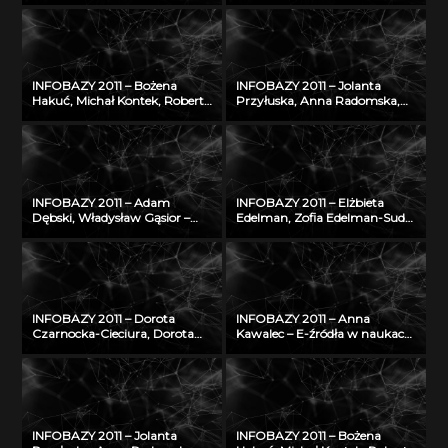
– Informatyczna platforma
MORSKICH PUBLIKACJI –
naukowa do wymiany wiedzy
realizacja, stan obecny i
o zagrożeniu nowotworami
przyszłość
złośliwymi
INFOBAZY 2011 – Bożena
INFOBAZY 2011 – Jolanta
Hakuć, Michał Kontek, Robert
Przyłuska, Anna Radomska,
Szczodruch – Regionalny
Konrad Rydzyński – Platforma
portal wiedzy, czyli co
informatyczna do
możemy znaleźć w
efektywnego zarządzania
Pomorskiej Bibliotece Cyfrowej
wiedzą i badaniami
naukowymi w IMP w Łodzi
INFOBAZY 2011 – Adam
INFOBAZY 2011 – Elżbieta
Dębski, Władysław Gąsior –
Edelman, Zofia Edelman-Sudoł
Entall – baza
– Biblioteka Cyfrowa ŚWIAT
eksperymentalnych danych
MORSKICH PUBLIKACJI –
termodynamicznych układu
realizacja, stan obecny i
Li-Si
przyszłość
INFOBAZY 2011 – Dorota
INFOBAZY 2011 – Anna
Czarnocka-Cieciura, Dorota
Kawalec – E-źródła w naukach
Gazicka-Wójtowicz –
rolniczych – charakterystyka,
Repozytorium Cyfrowe
kryteria doboru i oceny jakości
Instytutów Naukowych – coś
w kontekście tworzenia baz
więcej niż Biblioteka Cyfrowa
danych
INFOBAZY 2011 – Jolanta
INFOBAZY 2011 – Bożena