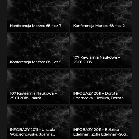
Konferencja Marzec 68 – cz.7
Konferencja Marzec 68 – cz.2
107 Kawiarnia Naukowa –
Konferencja Marzec 68 – cz.5
25.01.2018
107 Kawiarnia Naukowa –
INFOBAZY 2011 – Dorota
25.01.2018 – skrót
Czarnocka-Cieciura, Dorota
Gazicka-Wójtowicz –
Repozytorium Cyfrowe
Instytutów Naukowych – coś
więcej niż Biblioteka Cyfrowa
INFOBAZY 2011 – Urszula
INFOBAZY 2011 – Elżbieta
Wojciechowska, Joanna
Edelman, Zofia Edelman-Sudoł
Didkowska, Agnieszka Koćmiel
– Biblioteka Cyfrowa ŚWIAT