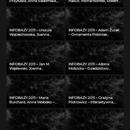
Przyłuska, Anna Radomska,
Hakuć, Michał Kontek, Robert
Konrad Rydzyński – Platforma
Szczodruch – Regionalny
informatyczna do
portal wiedzy, czyli co
efektywnego zarządzania
możemy znaleźć w
wiedzą i badaniami
Pomorskiej Bibliotece Cyfrowej
naukowymi w IMP w Łodzi
INFOBAZY 2011 – Urszula
INFOBAZY 2011 – Adam Żurek
Wojciechowska, Joanna
– Ornamenta Poloniae
Didkowska, Agnieszka Koćmiel
Mediaevalia – sztuka
– Informatyczna platforma
średniowieczna na ziemiach
naukowa do wymiany wiedzy
polskich: katalog form i detalu
o zagrożeniu nowotworami
na tle europejskim
złośliwymi
INFOBAZY 2011 – Jan M.
INFOBAZY 2011 – Albina
Węsławski, Joanna
Mościcka – Dziedzictwo
Piwowarczyk – Planowanie
kulturowe w GIS na
przestrzenne w morzu –
przykładzie aplikacji
problem dostępu do danych
GEOHeritage
INFOBAZY 2011 – Maria
INFOBAZY 2011 – Grażyna
Burchard, Anna Wołodko –
Piotrowicz – Interaktywna,
NUKAT – autostrada informacji
multimedialna bibliografia
cyfrowej
Śląska