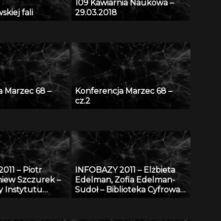
109 Kawiarnia Naukowa –
kiej fali
29.03.2018
a Marzec 68 –
Konferencja Marzec 68 –
cz.2
011 – Piotr
INFOBAZY 2011 – Elżbieta
niew Szczurek –
Edelman, Zofia Edelman-
y Instytutu
Sudoł – Biblioteka Cyfrowa
udowlanej –
ŚWIAT MORSKICH
nie potencjału
PUBLIKACJI – realizacja,
ITB nauce i
stan obecny i przyszłość