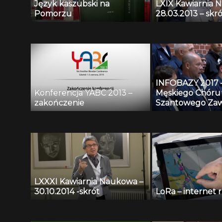
Język kaszubski na
LXIX Kawiarnia 
Pomorzu
28.03.2013 – skró
INFOBAZY 2017 
Konferencja YABC 2013 –
Męskiego Chóru
zakończenie
Szantowego Zaw
Czarny
LXXXI Kawiarnia Naukowa –
30.10.2014 -skrót
LoRa – internet 