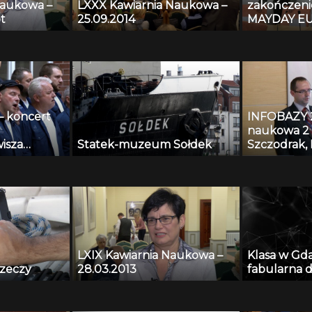
Naukowa –
LXXX Kawiarnia Naukowa –
zakończeni
t
25.09.2014
MAYDAY EU
– koncert
INFOBAZY 20
naukowa 2 
isza
Statek-muzeum Sołdek
Szczodrak, 
Kopaczewsk
Czyżewski,
Krawczyk –
nagrań tes
algorytmy
systemów m
przestrzeni
LXIX Kawiarnia Naukowa –
Klasa w Gd
rzeczy
28.03.2013
fabularna d