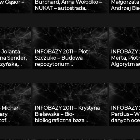
w Gąsior –
Burchard, Anna Wołodko –
Małgorzata
NUKAT – autostrada
Andrzej Bie
ych danych
informacji cyfrowej
internetow
nych
zakresie be
ochrony cz
środowisku
 Jolanta
INFOBAZY 2011 – Piotr
INFOBAZY 2
na Sender,
Szczuko – Budowa
Merta, Piot
zyńska,
repozytorium
Algorytm 
i, Paweł
trójwymiarowych póz
rozpoznawa
Bagnicka,
postaci i metoda estymacji
tablicy reje
ki, Cong Le
pozy na podstawie
wyszukiwan
 zakresu
obserwacji 2D
bazie dany
nologii i
ów
 Michał
INFOBAZY 2011 – Krystyna
INFOBAZY 2
ierzęcego
ary
Bielawska – Bio-
Pardus – Wi
tof
bibliograficzna baza
danych oce
Stroiński,
Biblioteki Jagiellońskiej
przy zasto
 Jan
dotycząca Polaków XX i XXI
technologii
r Zdanowicz
wieku – historia i stan