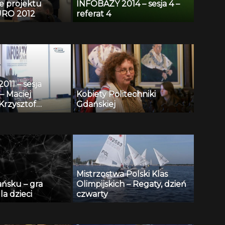
e projektu
INFOBAZY 2014 – sesja 4 –
RO 2012
referat 4
11 – sesja
– Maciej
Kobiety Politechniki
Krzysztof
Gdańskiej
i, Andrzej
 Henryk
 Repozytorium
towych i
 wspomagania
onitoringu
Mistrzostwa Polski Klas
 publicznej
ańsku – gra
Olimpijskich – Regaty, dzień
la dzieci
czwarty