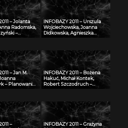
e
011 – Jolanta
INFOBAZY 2011 – Urszula
 Anna Radomska,
Wojciechowska, Joanna
zyński –
Didkowska, Agnieszka
informatyczna do
Koćmiel – Informatyczna
o zarządzania
platforma naukowa do
daniami
wymiany wiedzy o
w IMP w Łodzi
zagrożeniu nowotworami
złośliwymi
011 – Jan M.
INFOBAZY 2011 – Bożena
 Joanna
Hakuć, Michał Kontek,
k – Planowanie
Robert Szczodruch –
ne w morzu –
Regionalny portal wiedzy,
ostępu do
czyli co możemy znaleźć w
Pomorskiej Bibliotece
Cyfrowej
011 –
INFOBAZY 2011 – Grażyna