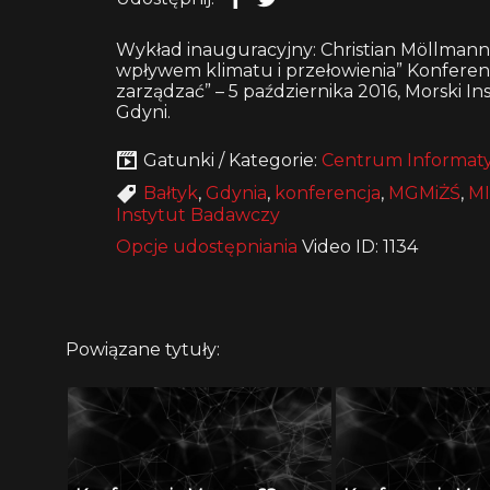
Wykład inauguracyjny: Christian Möllman
wpływem klimatu i przełowienia” Konferen
zarządzać” – 5 października 2016, Morski 
Gdyni.
Gatunki / Kategorie:
Centrum Informaty
Bałtyk
,
Gdynia
,
konferencja
,
MGMiŻŚ
,
M
Instytut Badawczy
Opcje udostępniania
Video ID: 1134
Powiązane tytuły: