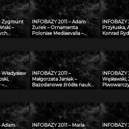
gospodarc
– Zygmunt
INFOBAZY 2011 – Adam
INFOBAZY 2
iński –
Żurek – Ornamenta
Przyłuska,
ych
Poloniae Mediaevalia –
Konrad Ryd
ych
sztuka średniowieczna na
Platforma 
” – podstawy
ziemiach polskich: katalog
efektywneg
i
form i detalu na tle
wiedzą i ba
europejskim
naukowymi 
– Władysław
INFOBAZY 2011 –
INFOBAZY 2
ski,
Małgorzata Janiak –
Węsławski,
 –
Bazodanowe źródła nauk
Piwowarczy
y danych
matematyczno-
przestrzen
ości
przyrodniczych
problem d
h metali i
danych
– Adam
INFOBAZY 2011 – Maria
INFOBAZY 2