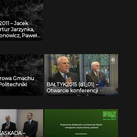
011 – Jacek
rtur Jarzynka,
ronowicz, Paweł
 Baza danych
 eDmuchawka
arowa Gmachu
olitechniki
BAŁTYK2015 (d1_01) –
Otwarcie konferencji
KASKADA –