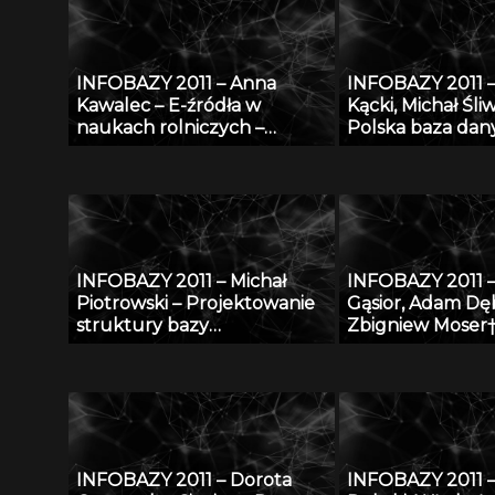
INFOBAZY 2011 – Anna
INFOBAZY 2011 
Kawalec – E-źródła w
Kącki, Michał Śliw
naukach rolniczych –
Polska baza dan
charakterystyka, kryteria
fitosocjologiczn
doboru i oceny jakości w
„SynBiotSilesiae
kontekście tworzenia baz
działania, zasoby 
danych
perspektywy
INFOBAZY 2011 – Michał
INFOBAZY 2011 
Piotrowski – Projektowanie
Gąsior, Adam Dęb
struktury bazy
Zbigniew Moser†
oceanograficznych danych
Modyfikacje baz
modelowych w warunkach
SURDAT właściw
ograniczonych zasobów
fizykochemicznyc
stopów
INFOBAZY 2011 – Dorota
INFOBAZY 2011 