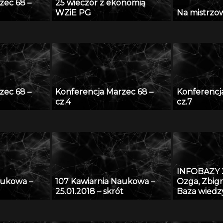
zec 68 –
25 wieczór z ekonomią
WZiE PG
Na mistrzows
zec 68 –
Konferencja Marzec 68 –
Konferencj
cz.4
cz.7
INFOBAZY 2
aukowa –
107 Kawiarnia Naukowa –
Ozga, Zbig
25.01.2018 – skrót
Baza wiedz
Techniki B
udostępnie
naukowego 