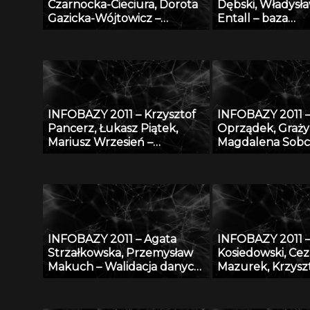
Czarnocka-Cieciura, Dorota
Dębski, Władysła
Gazicka-Wójtowicz –
Entall – baza
Repozytorium Cyfrowe
eksperymentaln
Instytutów Naukowych –
termodynamicz
coś więcej niż Biblioteka
układu Li-Si
Cyfrowa
INFOBAZY 2011 – Krzysztof
INFOBAZY 2011 –
Pancerz, Łukasz Piątek,
Oprządek, Graży
Mariusz Wrzesień –
Magdalena Sobc
Walidacja syntezy obrazów
Łukasz Jankowsk
medycznych, z
Lisowski, Emilia 
zastosowaniem metod
Maciej Kossakows
konstruktywnej indukcji
– Bazy danych z
oraz zbiorów przybliżonych
genomiki, biotech
jakości produkt
INFOBAZY 2011 – Agata
INFOBAZY 2011 –
pochodzenia zw
Strzałkowska, Przemysław
Kosiedowski, Cez
Makuch – Walidacja danych
Mazurek, Krzysz
opisujących fizyczne
Słowiński, Maciej 
właściwości aerozoli
Karol Szymański,
atmosferycznych
Węglarz, Kacpe