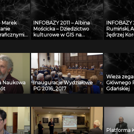
do
obecny
adzoru
o w oparciu
– Marek
INFOBAZY 2011 – Albina
INFOBAZY 2
wych
zanie
Mościcka – Dziedzictwo
Rumiński, A
dycznych
raficznymi
kulturowe w GIS na
Jędrzej Ko
tegrowanego
przykładzie aplikacji
Tekliński –
rzania
GEOHeritage
platformy
raficznych
Wieża zeg
ia Naukowa
Inauguracje Wydziałowe
Głównego P
rót
PG 2016_2017
Gdańskiej
Platforma 