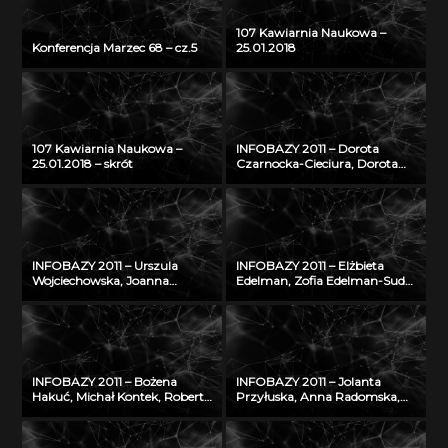
107 Kawiarnia Naukowa –
Konferencja Marzec 68 – cz.5
25.01.2018
107 Kawiarnia Naukowa –
INFOBAZY 2011 – Dorota
25.01.2018 – skrót
Czarnocka-Cieciura, Dorota
Gazicka-Wójtowicz –
Repozytorium Cyfrowe
Instytutów Naukowych – coś
więcej niż Biblioteka Cyfrowa
INFOBAZY 2011 – Urszula
INFOBAZY 2011 – Elżbieta
Wojciechowska, Joanna
Edelman, Zofia Edelman-Sudoł
Didkowska, Agnieszka Koćmiel
– Biblioteka Cyfrowa ŚWIAT
– Informatyczna platforma
MORSKICH PUBLIKACJI –
naukowa do wymiany wiedzy
realizacja, stan obecny i
o zagrożeniu nowotworami
przyszłość
złośliwymi
INFOBAZY 2011 – Bożena
INFOBAZY 2011 – Jolanta
Hakuć, Michał Kontek, Robert
Przyłuska, Anna Radomska,
Szczodruch – Regionalny
Konrad Rydzyński – Platforma
portal wiedzy, czyli co
informatyczna do
możemy znaleźć w
efektywnego zarządzania