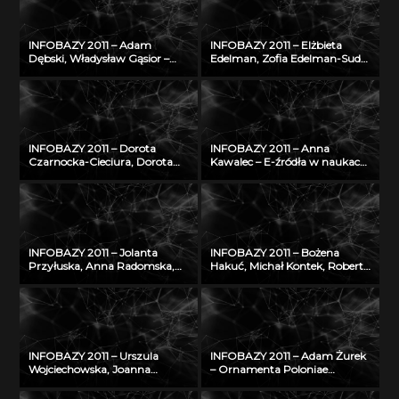
Pomorskiej Bibliotece Cyfrowej
wiedzą i badaniami
naukowymi w IMP w Łodzi
INFOBAZY 2011 – Adam
INFOBAZY 2011 – Elżbieta
Dębski, Władysław Gąsior –
Edelman, Zofia Edelman-Sudoł
Entall – baza
– Biblioteka Cyfrowa ŚWIAT
eksperymentalnych danych
MORSKICH PUBLIKACJI –
termodynamicznych układu
realizacja, stan obecny i
Li-Si
przyszłość
INFOBAZY 2011 – Dorota
INFOBAZY 2011 – Anna
Czarnocka-Cieciura, Dorota
Kawalec – E-źródła w naukach
Gazicka-Wójtowicz –
rolniczych – charakterystyka,
Repozytorium Cyfrowe
kryteria doboru i oceny jakości
Instytutów Naukowych – coś
w kontekście tworzenia baz
więcej niż Biblioteka Cyfrowa
danych
INFOBAZY 2011 – Jolanta
INFOBAZY 2011 – Bożena
Przyłuska, Anna Radomska,
Hakuć, Michał Kontek, Robert
Konrad Rydzyński – Platforma
Szczodruch – Regionalny
informatyczna do
portal wiedzy, czyli co
efektywnego zarządzania
możemy znaleźć w
wiedzą i badaniami
Pomorskiej Bibliotece Cyfrowej
naukowymi w IMP w Łodzi
INFOBAZY 2011 – Urszula
INFOBAZY 2011 – Adam Żurek
Wojciechowska, Joanna
– Ornamenta Poloniae
Didkowska, Agnieszka Koćmiel
Mediaevalia – sztuka
– Informatyczna platforma
średniowieczna na ziemiach