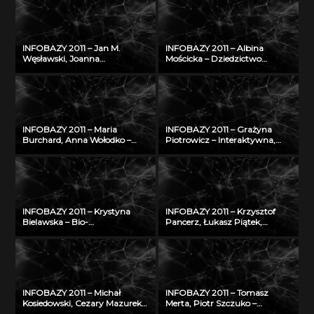
naukowa do wymiany wiedzy
polskich: katalog form i detalu
o zagrożeniu nowotworami
na tle europejskim
złośliwymi
INFOBAZY 2011 – Jan M.
INFOBAZY 2011 – Albina
Węsławski, Joanna
Mościcka – Dziedzictwo
Piwowarczyk – Planowanie
kulturowe w GIS na
przestrzenne w morzu –
przykładzie aplikacji
problem dostępu do danych
GEOHeritage
INFOBAZY 2011 – Maria
INFOBAZY 2011 – Grażyna
Burchard, Anna Wołodko –
Piotrowicz – Interaktywna,
NUKAT – autostrada informacji
multimedialna bibliografia
cyfrowej
Śląska
INFOBAZY 2011 – Krystyna
INFOBAZY 2011 – Krzysztof
Bielawska – Bio-
Pancerz, Łukasz Piątek,
bibliograficzna baza Biblioteki
Mariusz Wrzesień – Walidacja
Jagiellońskiej dotycząca
syntezy obrazów
Polaków XX i XXI wieku –
medycznych, z
historia i stan obecny
zastosowaniem metod
konstruktywnej indukcji oraz
zbiorów przybliżonych
INFOBAZY 2011 – Michał
INFOBAZY 2011 – Tomasz
Kosiedowski, Cezary Mazurek,
Merta, Piotr Szczuko –
Krzysztof Słowiński, Maciej
Algorytm automatycznego