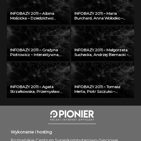
historia i stan obecny
zastosowaniem metod
konstruktywnej indukcji oraz
zbiorów przybliżonych
INFOBAZY 2011 – Albina
INFOBAZY 2011 – Maria
Mościcka – Dziedzictwo
Burchard, Anna Wołodko –
kulturowe w GIS na
NUKAT – autostrada informacji
przykładzie aplikacji
cyfrowej
GEOHeritage
INFOBAZY 2011 – Grażyna
INFOBAZY 2011 – Małgorzata
Piotrowicz – Interaktywna,
Suchecka, Andrzej Biernacki –
multimedialna bibliografia
Rozwój internetowej bazy
Śląska
wiedzy w zakresie
bezpieczeństwa i ochrony
człowieka w środowisku pracy
INFOBAZY 2011 – Agata
INFOBAZY 2011 – Tomasz
Strzałkowska, Przemysław
Merta, Piotr Szczuko –
Makuch – Walidacja danych
Algorytm automatycznego
opisujących fizyczne
rozpoznawania treści tablicy
właściwości aerozoli
rejestracyjnej i wyszukiwania
atmosferycznych
pojazdów w bazie danych
Wykonanie i hosting
Poznańskie Centrum
Superkomputerowo-Sieciowe