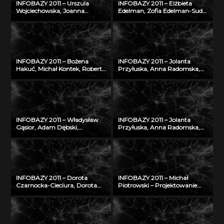
INFOBAZY 2011 – Urszula
INFOBAZY 2011 – Elżbieta
Wojciechowska, Joanna
Edelman, Zofia Edelman-Sudoł
Didkowska, Agnieszka Koćmiel
– Biblioteka Cyfrowa ŚWIAT
– Informatyczna platforma
MORSKICH PUBLIKACJI –
naukowa do wymiany wiedzy
realizacja, stan obecny i
o zagrożeniu nowotworami
przyszłość
złośliwymi
INFOBAZY 2011 – Bożena
INFOBAZY 2011 – Jolanta
Hakuć, Michał Kontek, Robert
Przyłuska, Anna Radomska,
Szczodruch – Regionalny
Konrad Rydzyński – Platforma
portal wiedzy, czyli co
informatyczna do
możemy znaleźć w
efektywnego zarządzania
Pomorskiej Bibliotece Cyfrowej
wiedzą i badaniami
naukowymi w IMP w Łodzi
INFOBAZY 2011 – Władysław
INFOBAZY 2011 – Jolanta
Gąsior, Adam Dębski,
Przyłuska, Anna Radomska,
Zbigniew Moser† – Modyfikacje
Konrad Rydzyński – Platforma
bazy danych SURDAT
informatyczna do
właściwości
efektywnego zarządzania
fizykochemicznych metali i
wiedzą i badaniami
stopów
naukowymi w IMP w Łodzi
INFOBAZY 2011 – Dorota
INFOBAZY 2011 – Michał
Czarnocka-Cieciura, Dorota
Piotrowski – Projektowanie
Gazicka-Wójtowicz –
struktury bazy
Repozytorium Cyfrowe
oceanograficznych danych
Instytutów Naukowych – coś
modelowych w warunkach
więcej niż Biblioteka Cyfrowa
ograniczonych zasobów