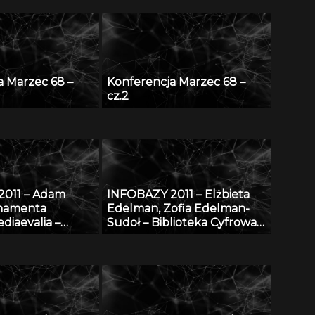
a Marzec 68 –
Konferencja Marzec 68 –
cz.2
2011 – Adam
INFOBAZY 2011 – Elżbieta
rnamenta
Edelman, Zofia Edelman-
diaevalia –
Sudoł – Biblioteka Cyfrowa
dniowieczna na
ŚWIAT MORSKICH
lskich: katalog
PUBLIKACJI – realizacja,
u na tle
stan obecny i przyszłość
m