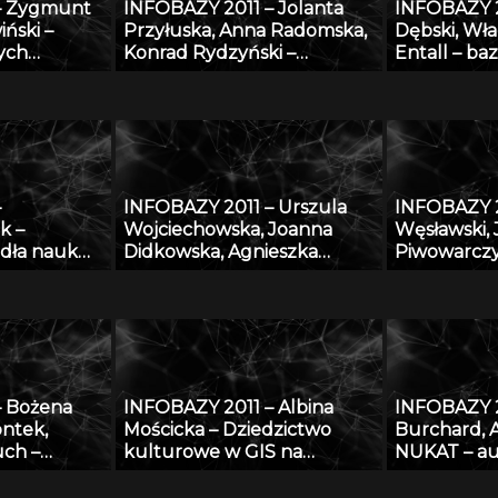
– Zygmunt
INFOBAZY 2011 – Jolanta
INFOBAZY 
iński –
Przyłuska, Anna Radomska,
Dębski, Wła
ych
Konrad Rydzyński –
Entall – ba
ych
Platforma informatyczna do
eksperyme
” – podstawy
efektywnego zarządzania
termodyna
i
wiedzą i badaniami
układu Li-S
naukowymi w IMP w Łodzi
–
INFOBAZY 2011 – Urszula
INFOBAZY 2
k –
Wojciechowska, Joanna
Węsławski,
dła nauk
Didkowska, Agnieszka
Piwowarczy
Koćmiel – Informatyczna
przestrzen
platforma naukowa do
problem d
wymiany wiedzy o
danych
zagrożeniu nowotworami
złośliwymi
– Bożena
INFOBAZY 2011 – Albina
INFOBAZY 2
ontek,
Mościcka – Dziedzictwo
Burchard, 
uch –
kulturowe w GIS na
NUKAT – au
l wiedzy,
przykładzie aplikacji
informacji 
 znaleźć w
GEOHeritage