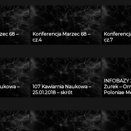
zec 68 –
Konferencja Marzec 68 –
Konferencj
cz.4
cz.7
INFOBAZY 
aukowa –
107 Kawiarnia Naukowa –
Żurek – O
25.01.2018 – skrót
Poloniae Me
sztuka śre
ziemiach po
form i detal
europejski