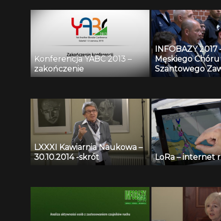
INFOBAZY 2017 
Konferencja YABC 2013 –
Męskiego Chóru
zakończenie
Szantowego Zaw
Czarny
LXXXI Kawiarnia Naukowa –
30.10.2014 -skrót
LoRa – internet 