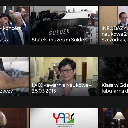
– koncert
INFOBAZY 20
naukowa 2 
isza
Statek-muzeum Sołdek
Szczodrak, 
Kopaczewsk
Czyżewski,
Krawczyk –
nagrań tes
algorytmy
systemów m
przestrzeni
LXIX Kawiarnia Naukowa –
Klasa w Gd
rzeczy
28.03.2013
fabularna d