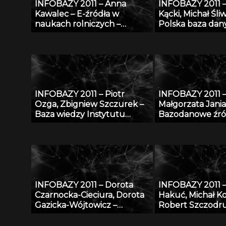
INFOBAZY 2011 – Anna
INFOBAZY 2011 
Kawalec – E-źródła w
Kącki, Michał Śliw
naukach rolniczych –
Polska baza dan
charakterystyka, kryteria
fitosocjologiczn
doboru i oceny jakości w
„SynBiotSilesiae
kontekście tworzenia baz
działania, zasoby 
danych
perspektywy
INFOBAZY 2011 – Piotr
INFOBAZY 2011 
Ozga, Zbigniew Szczurek –
Małgorzata Jania
Baza wiedzy Instytutu
Bazodanowe źró
Techniki Budowlanej –
matematyczno-
udostępnienie potencjału
przyrodniczych
naukowego ITB nauce i
gospodarce
INFOBAZY 2011 – Dorota
INFOBAZY 2011 
Czarnocka-Cieciura, Dorota
Hakuć, Michał K
Gazicka-Wójtowicz –
Robert Szczodr
Repozytorium Cyfrowe
Regionalny porta
Instytutów Naukowych –
czyli co możemy