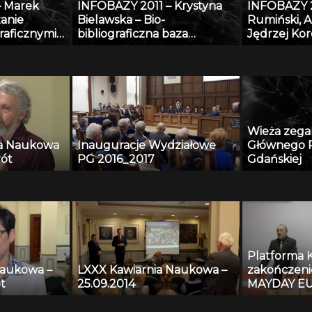
– Marek
INFOBAZY 2011 – Krystyna
INFOBAZY 2
wych
zanie
Bielawska – Bio-
Rumiński, A
dycznych
raficznymi
bibliograficzna baza
Jędrzej Ko
tegrowanego
Biblioteki Jagiellońskiej
Tekliński –
rzania
dotycząca Polaków XX i XXI
platformy
raficznych
wieku – historia i stan
obecny
Wieża zeg
ia Naukowa
Inauguracje Wydziałowe
Głównego P
rót
PG 2016_2017
Gdańskiej
Platforma 
Naukowa –
LXXX Kawiarnia Naukowa –
zakończeni
t
25.09.2014
MAYDAY EU