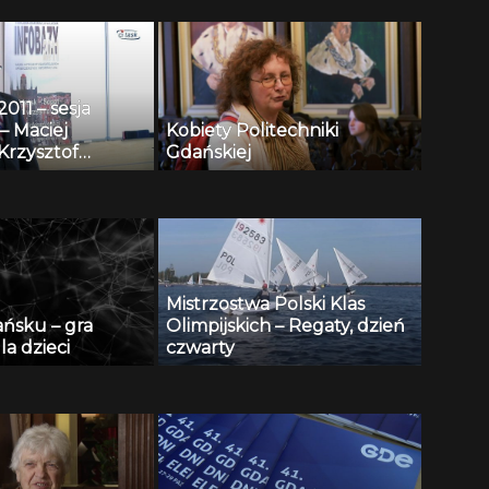
11 – sesja
– Maciej
Kobiety Politechniki
Krzysztof
Gdańskiej
i, Andrzej
 Henryk
 Repozytorium
towych i
 wspomagania
onitoringu
Mistrzostwa Polski Klas
 publicznej
ańsku – gra
Olimpijskich – Regaty, dzień
la dzieci
czwarty