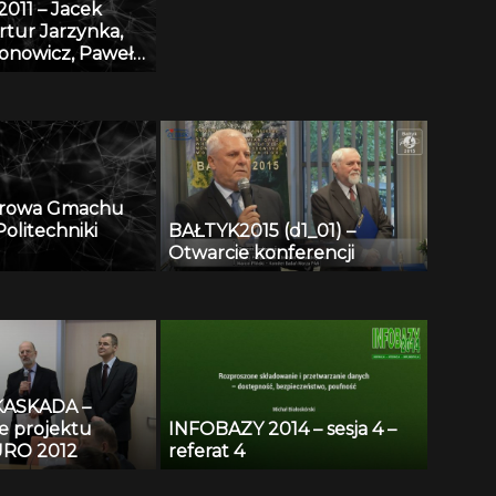
011 – Jacek
rtur Jarzynka,
ronowicz, Paweł
 Baza danych
 eDmuchawka
arowa Gmachu
olitechniki
BAŁTYK2015 (d1_01) –
Otwarcie konferencji
KASKADA –
e projektu
INFOBAZY 2014 – sesja 4 –
RO 2012
referat 4