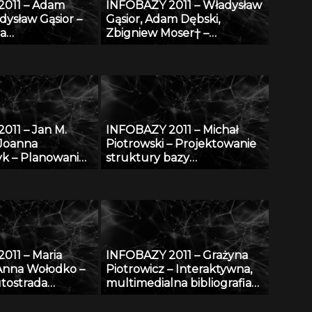
2011 – Adam
INFOBAZY 2011 – Władysław
dysław Gąsior –
Gąsior, Adam Dębski,
za
Zbigniew Moser† –
ntalnych danych
Modyfikacje bazy danych
micznych
SURDAT właściwości
i
fizykochemicznych metali i
stopów
011 – Jan M.
INFOBAZY 2011 – Michał
 Joanna
Piotrowski – Projektowanie
k – Planowanie
struktury bazy
ne w morzu –
oceanograficznych danych
ostępu do
modelowych w warunkach
ograniczonych zasobów
011 – Maria
INFOBAZY 2011 – Grażyna
Anna Wołodko –
Piotrowicz – Interaktywna,
tostrada
multimedialna bibliografia
cyfrowej
Śląska