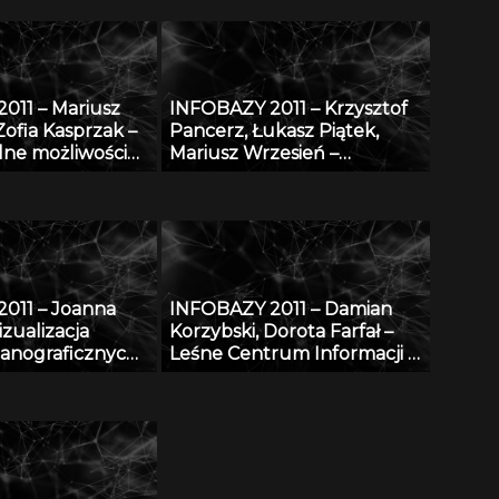
011 – Mariusz
INFOBAZY 2011 – Krzysztof
Zofia Kasprzak –
Pancerz, Łukasz Piątek,
lne możliwości
Mariusz Wrzesień –
ne bazy AGRO
Walidacja syntezy obrazów
 w projekcie
medycznych, z
 i
zastosowaniem metod
enie
konstruktywnej indukcji
cznej bazy
oraz zbiorów przybliżonych
RO w bazę
011 – Joanna
INFOBAZY 2011 – Damian
czno-abstraktową
zualizacja
Korzybski, Dorota Farfał –
taniem
anograficznych
Leśne Centrum Informacji –
wania YA
sowaniu
platforma informacyjna
 GIS
monitoringu środowiska
przyrodniczego w Polsce