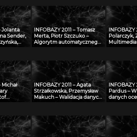
otece
 Jolanta
INFOBAZY 2011 – Tomasz
INFOBAZY 2
na Sender,
Merta, Piotr Szczuko –
Polarczyk, 
zyńska,
Algorytm automatycznego
Multimedia
i, Paweł
rozpoznawania treści
informacyj
Bagnicka,
tablicy rejestracyjnej i
realizowane
ki, Cong Le
wyszukiwania pojazdów w
„Rozbudowa
 zakresu
bazie danych
przekształc
nologii i
bibliografi
ów
danych AG
 Michał
INFOBAZY 2011 – Agata
INFOBAZY 2
ierzęcego
bibliografi
ary
Strzałkowska, Przemysław
Pardus – Wi
z wykorzys
tof
Makuch – Walidacja danych
danych oce
oprogramo
Stroiński,
opisujących fizyczne
przy zasto
 Jan
właściwości aerozoli
technologii
r Zdanowicz
atmosferycznych
do
adzoru
o w oparciu