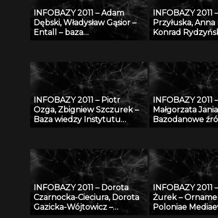
INFOBAZY 2011 – Adam
INFOBAZY 2011 –
Dębski, Władysław Gąsior –
Przyłuska, Anna
Entall – baza
Konrad Rydzyńsk
eksperymentalnych danych
Platforma infor
termodynamicznych
efektywnego za
układu Li-Si
wiedzą i badania
naukowymi w IM
INFOBAZY 2011 – Piotr
INFOBAZY 2011 
Ozga, Zbigniew Szczurek –
Małgorzata Jania
Baza wiedzy Instytutu
Bazodanowe źró
Techniki Budowlanej –
matematyczno-
udostępnienie potencjału
przyrodniczych
naukowego ITB nauce i
gospodarce
INFOBAZY 2011 – Dorota
INFOBAZY 2011 
Czarnocka-Cieciura, Dorota
Żurek – Orname
Gazicka-Wójtowicz –
Poloniae Mediaev
Repozytorium Cyfrowe
sztuka średniow