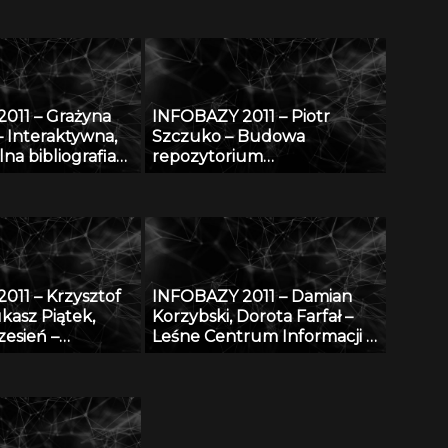
zakresie bezpieczeństwa i
ochrony człowieka w
środowisku pracy
011 – Grażyna
INFOBAZY 2011 – Piotr
– Interaktywna,
Szczuko – Budowa
na bibliografia
repozytorium
trójwymiarowych póz
postaci i metoda estymacji
pozy na podstawie
obserwacji 2D
011 – Krzysztof
INFOBAZY 2011 – Damian
kasz Piątek,
Korzybski, Dorota Farfał –
zesień –
Leśne Centrum Informacji –
syntezy obrazów
platforma informacyjna
, z
monitoringu środowiska
niem metod
przyrodniczego w Polsce
wnej indukcji
ów przybliżonych