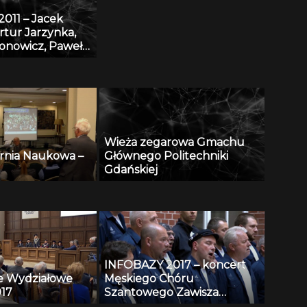
011 – Jacek
rtur Jarzynka,
ronowicz, Paweł
 Baza danych
 eDmuchawka
Wieża zegarowa Gmachu
rnia Naukowa –
Głównego Politechniki
Gdańskiej
INFOBAZY 2017 – koncert
e Wydziałowe
Męskiego Chóru
17
Szantowego Zawisza
Czarny