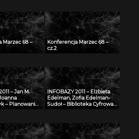
a Marzec 68 –
Konferencja Marzec 68 –
cz.2
011 – Jan M.
INFOBAZY 2011 – Elżbieta
 Joanna
Edelman, Zofia Edelman-
k – Planowanie
Sudoł – Biblioteka Cyfrowa
ne w morzu –
ŚWIAT MORSKICH
ostępu do
PUBLIKACJI – realizacja,
stan obecny i przyszłość