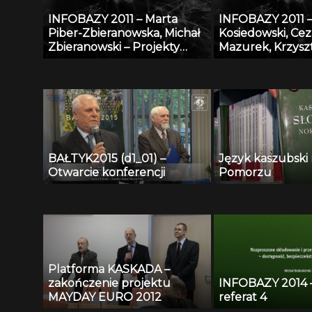
danych AGRO w
INFOBAZY 2011 – Marta
INFOBAZY 2011 –
bibliograficzno-
Piber-Zbieranowska, Michał
Kosiedowski, Cez
z wykorzystani
Zbieranowski – Projekty
Mazurek, Krzysz
oprogramowania
utworzenia geograficzno-
Słowiński, Maciej 
historycznych baz danych
Karol Szymański,
przy użyciu systemu GIS:
Węglarz, Kacpe
Mazowsze i woj. kaliskie do
– Raportowanie 
końca XVI w.
regionalnego n
specjalistyczneg
o bazę anonimo
BAŁTYK2015 (d1_01) –
Język kaszubski
przypadków me
Otwarcie konferencji
Pomorzu
Platforma KASKADA –
zakończenie projektu
INFOBAZY 2014 – 
MAYDAY EURO 2012
referat 4