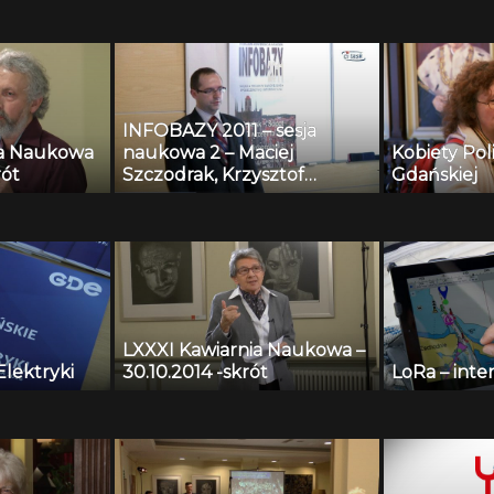
INFOBAZY 2011 – sesja
ia Naukowa
naukowa 2 – Maciej
Kobiety Pol
rót
Szczodrak, Krzysztof
Gdańskiej
Kopaczewski, Andrzej
Czyżewski, Henryk
Krawczyk – Repozytorium
nagrań testowych i
algorytmy wspomagania
systemów monitoringu
przestrzeni publicznej
LXXXI Kawiarnia Naukowa –
Elektryki
30.10.2014 -skrót
LoRa – inte