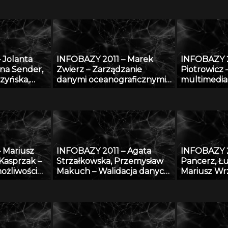
h: katalog
technologii GIS
tle
 Jolanta
INFOBAZY 2011 – Marek
INFOBAZY 2
na Sender,
Zwierz – Zarządzanie
Piotrowicz 
zyńska,
danymi oceanograficznymi
multimedial
i, Paweł
w systemie Zintegrowanego
Śląska
Bagnicka,
System Przetwarzania
ki, Cong Le
Danych Oceanograficznych
 zakresu
nologii i
ów
 Mariusz
INFOBAZY 2011 – Agata
INFOBAZY 2
ierzęcego
 Kasprzak –
Strzałkowska, Przemysław
Pancerz, Łu
ożliwości
Makuch – Walidacja danych
Mariusz Wr
azy AGRO
opisujących fizyczne
Walidacja 
rojekcie
właściwości aerozoli
medycznych
atmosferycznych
zastosowa
konstrukty
bazy
oraz zbior