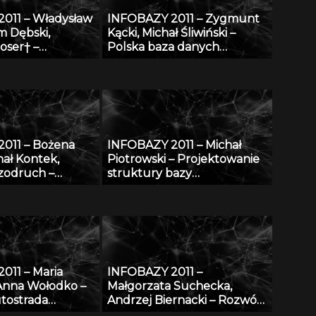
011 – Władysław
INFOBAZY 2011 – Zygmunt
m Dębski,
Kącki, Michał Śliwiński –
oser† –
Polska baza danych
e bazy danych
fitosocjologicznych
ściwości
„SynBiotSilesiae” – podstawy
cznych metali i
działania, zasoby i
perspektywy
011 – Bożena
INFOBAZY 2011 – Michał
hał Kontek,
Piotrowski – Projektowanie
zodruch –
struktury bazy
portal wiedzy,
oceanograficznych danych
ożemy znaleźć w
modelowych w warunkach
Bibliotece
ograniczonych zasobów
011 – Maria
INFOBAZY 2011 –
Anna Wołodko –
Małgorzata Suchecka,
tostrada
Andrzej Biernacki – Rozwój
cyfrowej
internetowej bazy wiedzy w