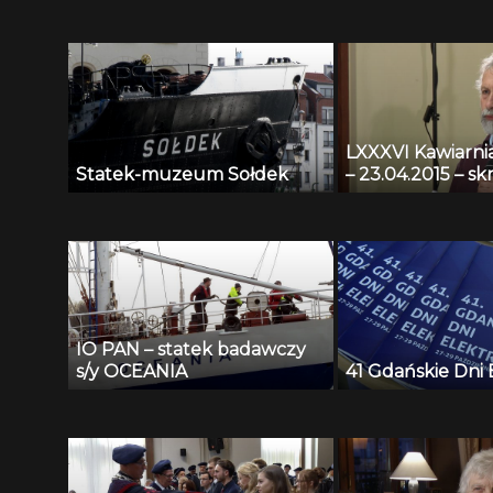
LXXXVI Kawiarn
Statek-muzeum Sołdek
– 23.04.2015 – sk
IO PAN – statek badawczy
s/y OCEANIA
41 Gdańskie Dni 