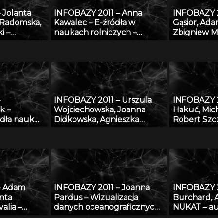
 Jolanta
INFOBAZY 2011 – Anna
INFOBAZY 2
 Radomska,
Kawalec – E-źródła w
Gąsior, Ada
i –
naukach rolniczych –
Zbigniew M
matyczna do
charakterystyka, kryteria
Modyfikacj
rządzania
doboru i oceny jakości w
SURDAT wła
mi
kontekście tworzenia baz
fizykochemi
P w Łodzi
danych
stopów
–
INFOBAZY 2011 – Urszula
INFOBAZY 2
k –
Wojciechowska, Joanna
Hakuć, Mic
dła nauk
Didkowska, Agnieszka
Robert Szc
Koćmiel – Informatyczna
Regionalny 
platforma naukowa do
czyli co m
wymiany wiedzy o
Pomorskiej 
zagrożeniu nowotworami
Cyfrowej
złośliwymi
– Adam
INFOBAZY 2011 – Joanna
INFOBAZY 2
nta
Pardus – Wizualizacja
Burchard, 
alia –
danych oceanograficznych
NUKAT – au
ieczna na
przy zastosowaniu
informacji 