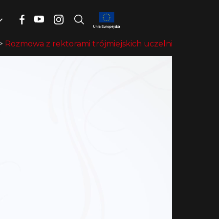
>
Rozmowa z rektorami trójmiejskich uczelni