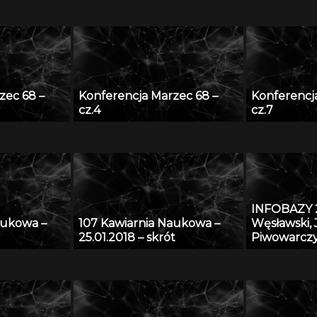
zec 68 –
Konferencja Marzec 68 –
Konferencj
cz.4
cz.7
INFOBAZY 2
aukowa –
107 Kawiarnia Naukowa –
Węsławski,
25.01.2018 – skrót
Piwowarczy
przestrzen
problem d
danych