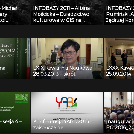
 bazę
 Michał
INFOBAZY 2011 – Albina
INFOBAZY 2
abstraktową
ary
Mościcka – Dziedzictwo
Rumiński, A
em
tof
kulturowe w GIS na
Jędrzej Ko
 YA
Stroiński,
przykładzie aplikacji
Tekliński –
 Jan
GEOHeritage
platformy
r Zdanowicz
do
adzoru
o w oparciu
wych
 na
LXIX Kawiarnia Naukowa –
LXXX Kawia
dycznych
28.03.2013 – skrót
25.09.2014
sesja 4 –
Konferencja YABC 2013 –
Inauguracj
zakończenie
PG 2016_20