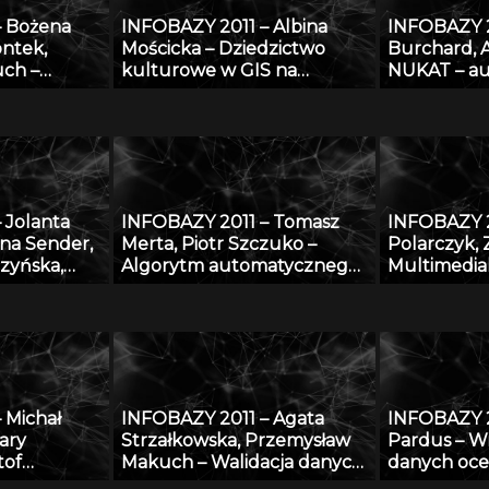
– Bożena
INFOBAZY 2011 – Albina
INFOBAZY 2
ontek,
Mościcka – Dziedzictwo
Burchard, 
uch –
kulturowe w GIS na
NUKAT – au
l wiedzy,
przykładzie aplikacji
informacji 
 znaleźć w
GEOHeritage
otece
 Jolanta
INFOBAZY 2011 – Tomasz
INFOBAZY 2
na Sender,
Merta, Piotr Szczuko –
Polarczyk, 
zyńska,
Algorytm automatycznego
Multimedia
i, Paweł
rozpoznawania treści
informacyj
Bagnicka,
tablicy rejestracyjnej i
realizowane
ki, Cong Le
wyszukiwania pojazdów w
„Rozbudowa
 zakresu
bazie danych
przekształc
nologii i
bibliografi
ów
danych AG
 Michał
INFOBAZY 2011 – Agata
INFOBAZY 2
ierzęcego
bibliografi
ary
Strzałkowska, Przemysław
Pardus – Wi
z wykorzys
tof
Makuch – Walidacja danych
danych oce
oprogramo
Stroiński,
opisujących fizyczne
przy zasto