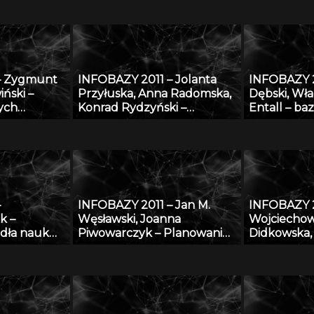
ziemiach po
form i detal
europejski
– Zygmunt
INFOBAZY 2011 – Jolanta
INFOBAZY 
iński –
Przyłuska, Anna Radomska,
Dębski, Wła
ych
Konrad Rydzyński –
Entall – ba
ych
Platforma informatyczna do
eksperyme
” – podstawy
efektywnego zarządzania
termodyna
i
wiedzą i badaniami
układu Li-S
naukowymi w IMP w Łodzi
–
INFOBAZY 2011 – Jan M.
INFOBAZY 2
k –
Węsławski, Joanna
Wojciechow
dła nauk
Piwowarczyk – Planowanie
Didkowska,
przestrzenne w morzu –
Koćmiel – 
problem dostępu do
platforma 
danych
wymiany wi
zagrożeni
złośliwymi