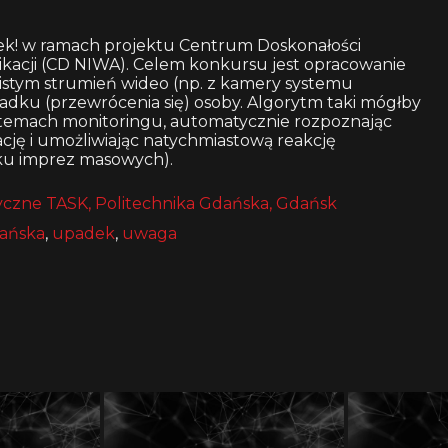
k! w ramach projektu Centrum Doskonałości
kacji (CD NIWA). Celem konkursu jest opracowanie
istym strumień wideo (np. z kamery systemu
adku (przewrócenia się) osoby. Algorytm taki mógłby
temach monitoringu, automatycznie rozpoznając
cję i umożliwiając natychmiastową reakcję
ku imprez masowych).
czne TASK, Politechnika Gdańska, Gdańsk
dańska
,
upadek
,
uwaga