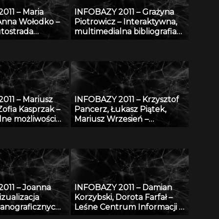
011 – Maria
INFOBAZY 2011 – Grażyna
Anna Wołodko –
Piotrowicz – Interaktywna,
tostrada
multimedialna bibliografia
cyfrowej
Śląska
011 – Mariusz
INFOBAZY 2011 – Krzysztof
Zofia Kasprzak –
Pancerz, Łukasz Piątek,
lne możliwości
Mariusz Wrzesień –
ne bazy AGRO
Walidacja syntezy obrazów
 w projekcie
medycznych, z
 i
zastosowaniem metod
enie
konstruktywnej indukcji
cznej bazy
oraz zbiorów przybliżonych
RO w bazę
011 – Joanna
INFOBAZY 2011 – Damian
czno-abstraktową
zualizacja
Korzybski, Dorota Farfał –
taniem
anograficznych
Leśne Centrum Informacji –
wania YA
sowaniu
platforma informacyjna