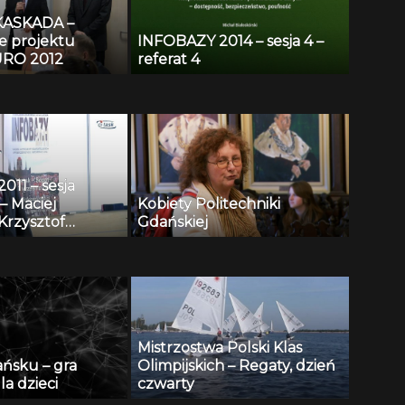
KASKADA –
e projektu
INFOBAZY 2014 – sesja 4 –
RO 2012
referat 4
11 – sesja
– Maciej
Kobiety Politechniki
Krzysztof
Gdańskiej
i, Andrzej
 Henryk
 Repozytorium
towych i
 wspomagania
onitoringu
Mistrzostwa Polski Klas
 publicznej
ańsku – gra
Olimpijskich – Regaty, dzień
la dzieci
czwarty