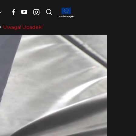
>
Uwaga! Upadek!