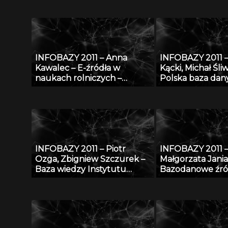
INFOBAZY 2011 – Anna
INFOBAZY 2011 
Kawalec – E-źródła w
Kącki, Michał Śliw
naukach rolniczych –
Polska baza dan
charakterystyka, kryteria
fitosocjologiczn
doboru i oceny jakości w
„SynBiotSilesiae
kontekście tworzenia baz
działania, zasoby 
danych
perspektywy
INFOBAZY 2011 – Piotr
INFOBAZY 2011 
Ozga, Zbigniew Szczurek –
Małgorzata Jania
Baza wiedzy Instytutu
Bazodanowe źró
Techniki Budowlanej –
matematyczno-
udostępnienie potencjału
przyrodniczych
naukowego ITB nauce i
gospodarce