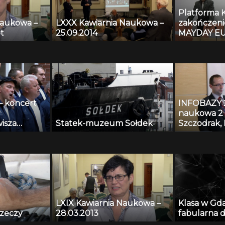
Platforma 
Naukowa –
LXXX Kawiarnia Naukowa –
zakończeni
t
25.09.2014
MAYDAY EU
– koncert
INFOBAZY 20
naukowa 2 
isza
Statek-muzeum Sołdek
Szczodrak, 
Kopaczewsk
Czyżewski,
Krawczyk –
nagrań tes
algorytmy
systemów m
przestrzeni
LXIX Kawiarnia Naukowa –
Klasa w Gd
rzeczy
28.03.2013
fabularna d