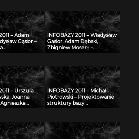
lskich: katalog
PUBLIKACJI – realizacja,
u na tle
stan obecny i przyszłość
m
2011 – Adam
INFOBAZY 2011 – Władysław
dysław Gąsior –
Gąsior, Adam Dębski,
za
Zbigniew Moser† –
ntalnych danych
Modyfikacje bazy danych
micznych
SURDAT właściwości
i
fizykochemicznych metali i
stopów
011 – Urszula
INFOBAZY 2011 – Michał
ska, Joanna
Piotrowski – Projektowanie
 Agnieszka
struktury bazy
Informatyczna
oceanograficznych danych
naukowa do
modelowych w warunkach
edzy o
ograniczonych zasobów
u nowotworami