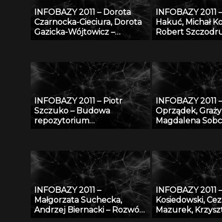
INFOBAZY 2011 – Dorota
INFOBAZY 2011 
Czarnocka-Cieciura, Dorota
Hakuć, Michał K
Gazicka-Wójtowicz –
Robert Szczodr
Repozytorium Cyfrowe
Regionalny porta
Instytutów Naukowych –
czyli co możemy
coś więcej niż Biblioteka
Pomorskiej Bibli
Cyfrowa
Cyfrowej
INFOBAZY 2011 – Piotr
INFOBAZY 2011 –
Szczuko – Budowa
Oprządek, Graży
repozytorium
Magdalena Sobc
trójwymiarowych póz
Łukasz Jankowsk
postaci i metoda estymacji
Lisowski, Emilia 
pozy na podstawie
Maciej Kossakows
obserwacji 2D
– Bazy danych z
genomiki, biotech
jakości produkt
INFOBAZY 2011 –
INFOBAZY 2011 –
pochodzenia zw
Małgorzata Suchecka,
Kosiedowski, Cez
Andrzej Biernacki – Rozwój
Mazurek, Krzysz
internetowej bazy wiedzy w
Słowiński, Maciej 