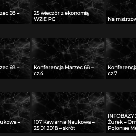
zec 68 –
25 wieczór z ekonomią
WZiE PG
Na mistrzows
zec 68 –
Konferencja Marzec 68 –
Konferencj
cz.4
cz.7
INFOBAZY 
aukowa –
107 Kawiarnia Naukowa –
Żurek – O
25.01.2018 – skrót
Poloniae Me
sztuka śre