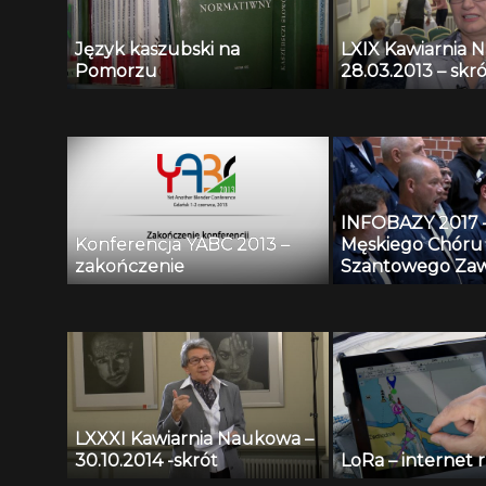
Język kaszubski na
LXIX Kawiarnia 
Pomorzu
28.03.2013 – skró
INFOBAZY 2017 
Konferencja YABC 2013 –
Męskiego Chóru
zakończenie
Szantowego Zaw
Czarny
LXXXI Kawiarnia Naukowa –
30.10.2014 -skrót
LoRa – internet 