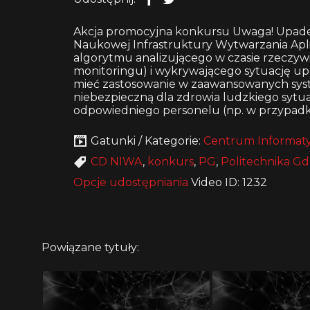
Akcja promocyjna konkursu Uwaga! Upade
Naukowej Infrastruktury Wytwarzania Apli
algorytmu analizującego w czasie rzeczyw
monitoringu) i wykrywającego sytuację up
mieć zastosowanie w zaawansowanych sys
niebezpieczną dla zdrowia ludzkiego sytua
odpowiedniego personelu (np. w przypad
Gatunki / Kategorie:
Centrum Informaty
CD NIWA
,
konkurs
,
PG
,
Politechnika G
Opcje udostępniania
Video ID: 1232
Powiązane tytuły: