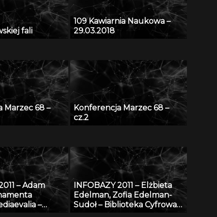
109 Kawiarnia Naukowa –
kiej fali
29.03.2018
a Marzec 68 –
Konferencja Marzec 68 –
cz.2
2011 – Adam
INFOBAZY 2011 – Elżbieta
rnamenta
Edelman, Zofia Edelman-
diaevalia –
Sudoł – Biblioteka Cyfrowa
dniowieczna na
ŚWIAT MORSKICH