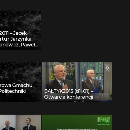
 GIS
monitoringu środowiska
przyrodniczego w Polsce
011 – Jacek
rtur Jarzynka,
ronowicz, Paweł
 Baza danych
 eDmuchawka
arowa Gmachu
olitechniki
BAŁTYK2015 (d1_01) –
Otwarcie konferencji