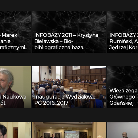
 Jan
właściwości aerozoli
technologii
r Zdanowicz
atmosferycznych
do
adzoru
o w oparciu
– Marek
INFOBAZY 2011 – Krystyna
INFOBAZY 2
wych
zanie
Bielawska – Bio-
Rumiński, A
dycznych
raficznymi
bibliograficzna baza
Jędrzej Ko
tegrowanego
Biblioteki Jagiellońskiej
Tekliński –
rzania
dotycząca Polaków XX i XXI
platformy
raficznych
wieku – historia i stan
obecny
Wieża zeg
ia Naukowa
Inauguracje Wydziałowe
Głównego P
rót
PG 2016_2017
Gdańskiej